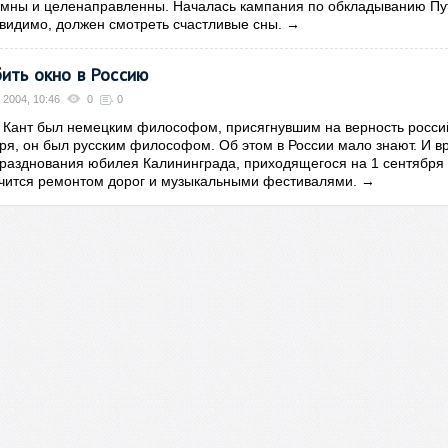
к умны и целенаправленны. Началась кампания по обкладыванию Пу
н, видимо, должен смотреть счастливые сны.
→
ить окно в Россию
 2004, 10:46
0
0
 Кант был немецким философом, присягнувшим на верность росси
ря, он был русским философом. Об этом в России мало знают. И в
празднования юбилея Калининграда, приходящегося на 1 сентября
ичится ремонтом дорог и музыкальными фестивалями.
→