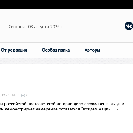
Сегодня - 08 августа 2026 г
От редакции
Особая папка
Авторы
, 12:46
0
0
я российской постсоветской истории дело сложилось в эти дни
н демонстрирует намерение оставаться "вождем нации".
→