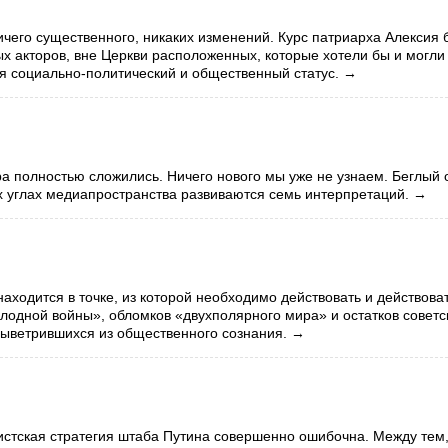
ичего существенного, никаких изменений. Курс патриарха Алексия 
х акторов, вне Церкви расположенных, которые хотели бы и могли
ся социально-политический и общественный статус.
→
а полностью сложились. Ничего нового мы уже не узнаем. Беглый 
ых углах медиапространства развиваются семь интерпретаций.
→
находится в точке, из которой необходимо действовать и действова
олодной войны», обломков «двухполярного мира» и остатков советс
выветрившихся из общественного сознания
.
→
стская стратегия штаба Путина совершенно ошибочна. Между тем