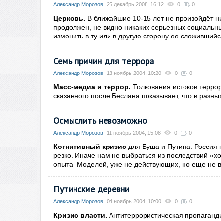
Александр Морозов
25 декабрь 2008, 16:12
0
0
Церковь.
В ближайшие
10
-
15
лет не произойдёт н
продолжен, не видно никаких серьезных социальны
изменить в ту или в другую сторону ее сложивший
Семь причин для террора
Александр Морозов
18 ноябрь 2004, 10:20
0
0
Масс-медиа и террор.
Толкования истоков террор
сказанного после Беслана показывает, что в разн
Осмыслить невозможно
Александр Морозов
11 ноябрь 2004, 15:08
0
0
Когнитивный кризис
для Буша и Путина
.
Россия 
резко. Иначе нам не выбраться из последствий «х
опыта. Моделей
,
уже не действующих, но еще не 
Путинские деревни
Александр Морозов
04 ноябрь 2004, 10:00
0
0
Кризис власти.
Антитеррористическая пропаганди