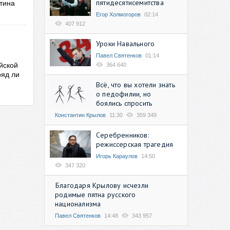
пятидесятисемитства
тина
Егор Холмогоров
02:14
407 912
Уроки Навального
Павел Святенков
01:14
йской
364 640
ряд ли
Всё, что вы хотели знать
о педофилии, но
боялись спросить
Константин Крылов
11:30
359 349
Серебренников:
режиссерская трагедия
Игорь Караулов
14:50
347 320
Благодаря Крылову исчезли
родимые пятна русского
национализма
Павел Святенков
14:48
343 957