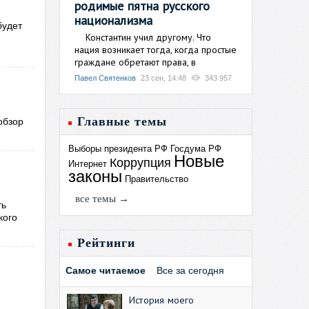
родимые пятна русского
национализма
будет
Константин учил другому. Что
нация возникает тогда, когда простые
граждане обретают права, в
Павел Святенков
23 сен, 14:48
343 957
Главные темы
обзор
Выборы президента РФ
Госдума РФ
Новые
Коррупция
Интернет
законы
Правительство
все темы →
ть
кого
Рейтинги
Самое читаемое
Все за сегодня
История моего
,