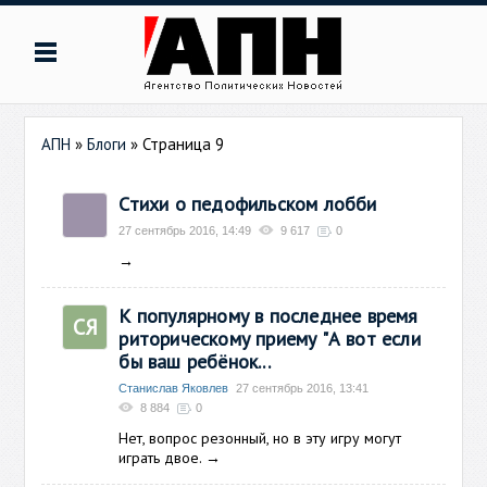
АПН
»
Блоги
» Страница 9
Стихи о педофильском лобби
27 сентябрь 2016, 14:49
9 617
0
→
К популярному в последнее время
СЯ
риторическому приему "А вот если
бы ваш ребёнок...
Станислав Яковлев
27 сентябрь 2016, 13:41
8 884
0
Нет, вопрос резонный, но в эту игру могут
играть двое.
→