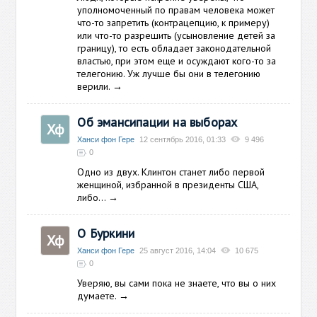
уполномоченный по правам человека может
что-то запретить (контрацепцию, к примеру)
или что-то разрешить (усыновление детей за
границу), то есть обладает законодательной
властью, при этом еще и осуждают кого-то за
телегонию. Уж лучше бы они в телегонию
верили.
→
Об эмансипации на выборах
Хф
Ханси фон Гере
12 сентябрь 2016, 01:33
9 496
0
Одно из двух. Клинтон станет либо первой
женщиной, избранной в президенты США,
либо...
→
О Буркини
Хф
Ханси фон Гере
25 август 2016, 14:04
10 675
0
Уверяю, вы сами пока не знаете, что вы о них
думаете.
→