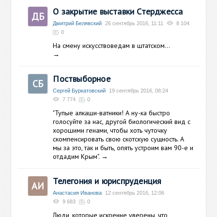
О закрытие выставки Стерджесса
ДБ
Дмитрий Белявский
26 сентябрь 2016, 11:11
8 104
0
На смену искусствоведам в штатском...
→
Поствыборное
СБ
Сергей Буркатовский
19 сентябрь 2016, 08:24
7 774
0
"Тупые алкаши-ватники! А ну-ка быстро
голосуйте за нас, другой биологический вид с
хорошими генами, чтобы хоть чуточку
скомпенсировать свою скотскую сущность. А
мы за это, так и быть, опять устроим вам 90-е и
отдадим Крым".
→
Телегония и юриспруденция
АИ
Анастасия Иванова
12 сентябрь 2016, 12:06
9 683
0
Люди, которые искренне уверены, что