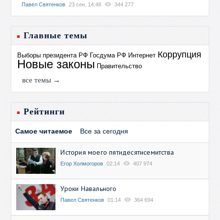
Павел Святенков
23 сен, 14:48
344 277
Главные темы
Коррупция
Выборы президента РФ
Госдума РФ
Интернет
Новые законы
Правительство
все темы →
Рейтинги
Самое читаемое
Все за сегодня
История моего пятидесятисемитства
Егор Холмогоров
02:14
407 974
Уроки Навального
Павел Святенков
01:14
364 694