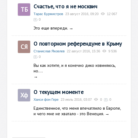
Счастье, что я не москвич
ТБ
Тарас Бурмистров
23 август 2016, 09:20
12 067
0
Это еще впереди.
→
О повторном референдуме в Крыму
СЯ
Станислав Яковлев
22 август 2016, 15:36
9 536
0
Вы как хотите, и я конечно дико извиняюсь,
но....
→
О
текущем
моменте
Хф
Ханси фон Гере
23 июль 2016, 03:07
0
0
Единственное, что меня впечатлило в Европе,
и чего мне не хватало - это Венеция.
→