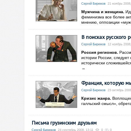
Сергей Бирюков
21 ноябрь 2008,
Мужчина и женщина.
Иде
феминизма все более акт
мнению, оппозиции «муж
В поисках русского 
Сергей Бирюков
12 ноябрь 2008,
Россия регионов.
Рассм
истории России, следует
исторически сложившейся
→
Франция, которую м
Сергей Бирюков
23 октябрь 2008
Кризис жанра.
Воплощени
галльский смысл», обрет
Письма грузинским друзьям
Сергей Бирюков
24 сентябрь 2008, 13:11
0
0