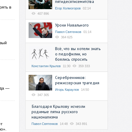
пятидесятисемитства
рять в
Егор Холмогоров
02:14
407 896
Уроки Навального
Павел Святенков
01:14
364 625
овый
Всё, что вы хотели знать
о педофилии, но
боялись спросить
Константин Крылов
11:30
359 333
Серебренников:
режиссерская трагедия
ада —
Игорь Караулов
14:50
347 305
Благодаря Крылову исчезли
родимые пятна русского
национализма
ет
Павел Святенков
14:48
343 891
во».