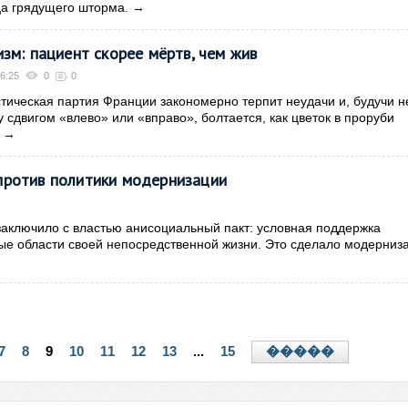
а грядущего шторма.
→
зм: пациент скорее мёртв, чем жив
6:25
0
0
тическая партия Франции закономерно терпит неудачи и, будучи н
 сдвигом «влево» или «вправо», болтается, как цветок в проруби
.
→
против политики модернизации
ключило с властью анисоциальный пакт: условная поддержка
ые области своей непосредственной жизни. Это сделало модерниз
7
8
9
10
11
12
13
...
15
�����