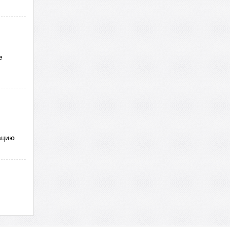
е
ацию