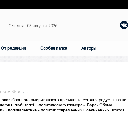
Сегодня - 08 августа 2026 г
От редакции
Особая папка
Авторы
, 23:08
0
0
овоизбранного американского президента сегодня радует глаз не
логов и любителей «политического гламура». Барак Обама –
кий «поливалентный» политик современных Соединенных Штатов.