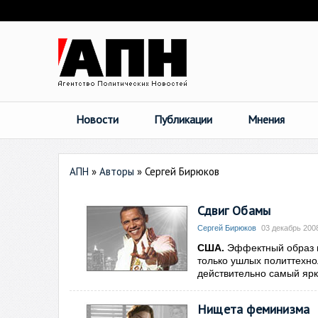
Новости
Публикации
Мнения
АПН
»
Авторы
»
Сергей Бирюков
Сдвиг Обамы
Сергей Бирюков
03 декабрь 2008
США.
Эффектный образ н
только ушлых политтехно
действительно самый яр
Нищета феминизма