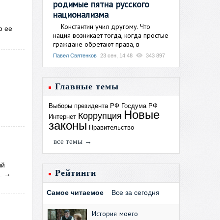
родимые пятна русского
национализма
Константин учил другому. Что
о ее
нация возникает тогда, когда простые
граждане обретают права, в
Павел Святенков
23 сен, 14:48
343 897
Главные темы
Выборы президента РФ
Госдума РФ
Новые
Коррупция
Интернет
законы
Правительство
все темы →
ый
Рейтинги
в.
→
Самое читаемое
Все за сегодня
История моего