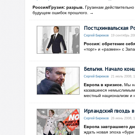
Россия/Грузия: разрыв.
Грузинам действительно 
будущем ошибок прошлого.
→
Постцхинвальская Ро
Сергей Бирюков
19 сентябрь 200
Россия: обретение себ
«торг» и «размен» с За
Бельгия. Начало кон
Сергей Бирюков
21 июль 2008, 1
Европа в кризисе.
Мы на
казавшееся немыслимым: 
местный национализм и 
Ирландский гвоздь в
Сергей Бирюков
26 июнь 2008, 1
Европа завтрашнего дн
ждать новая эпоха «бури 