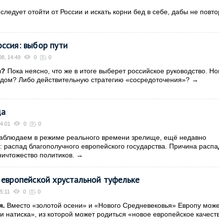
следует отойти от России и искать корни бед в себе, дабы не повто
ссия: выбор пути
8, 14:49
0
0
я?
Пока неясно, что же в итоге выберет российское руководство. Н
падом? Либо действительную стратегию «сосредоточения»?
→
ца
4:01
0
0
блюдаем в режиме реального времени зрелище, ещё недавно
распад благополучного европейского государства. Причина расп
ничтожество политиков.
→
 европейской хрустальной туфельке
5:11
0
0
я.
Вместо «золотой осени» и «Нового Средневековья» Европу мож
и натиска», из которой может родиться «новое европейское качест