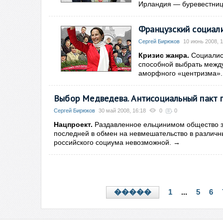
Ирландия — буревестниц
Французский социали
Сергей Бирюков
10 июнь 2008, 1
Кризис жанра.
Социалис
способной выбрать между
аморфного «центризма»
Выбор Медведева. Антисоциальный пакт 
Сергей Бирюков
30 май 2008, 16:18
0
0
Нацпроект.
Раздавленное ельцинимом общество за
последней в обмен на невмешательство в различн
российского социума невозможной.
→
1
...
5
6
�����