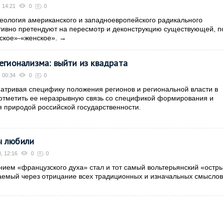
 14:21
0
0
ология американского и западноевропейского радикального
ивно претендуют на пересмотр и деконструкцию существующей, п
ское»-«женское».
→
регионализма: выйти из квадрата
 00:34
0
0
атривая специфику положения регионов и региональной власти в
 отметить ее неразрывную связь со спецификой формирования и
 природой российской государственности.
ы любили
, 12:16
0
0
ем «французского духа» стал и тот самый вольтерьянский «остр
аемый через отрицание всех традиционных и изначальных смысло