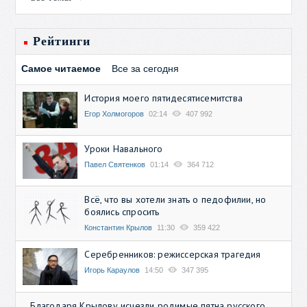
Рейтинги
Самое читаемое
Все за сегодня
История моего пятидесятисемитства
Егор Холмогоров
02:14
407 992
Уроки Навального
Павел Святенков
01:14
364 712
Всё, что вы хотели знать о педофилии, но
боялись спросить
Константин Крылов
11:30
359 422
Серебренников: режиссерская трагедия
Игорь Караулов
14:50
347 395
Благодаря Крылову исчезли родимые пятна русского