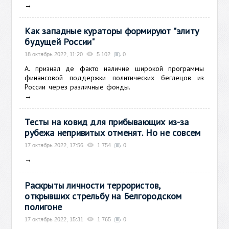
→
Как западные кураторы формируют "элиту
будущей России"
18 октябрь 2022, 11:20
5 102
0
А. признал де факто наличие широкой программы
финансовой поддержки политических беглецов из
России через различные фонды.
→
Тесты на ковид для прибывающих из-за
рубежа непривитых отменят. Но не совсем
17 октябрь 2022, 17:56
1 754
0
→
Раскрыты личности террористов,
открывших стрельбу на Белгородском
полигоне
17 октябрь 2022, 15:31
1 765
0