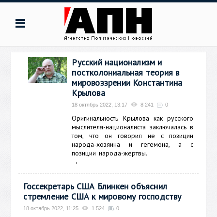
Русский национализм и
постколониальная теория в
мировоззрении Константина
Крылова
18 октябрь 2022, 13:17
8 241
0
Оригинальность Крылова как русского
мыслителя-националиста заключалась в
том, что он говорил не с позиции
народа-хозяина и гегемона, а с
позиции народа-жертвы.
→
Госсекретарь США Блинкен объяснил
стремление США к мировому господству
18 октябрь 2022, 11:25
1 524
0