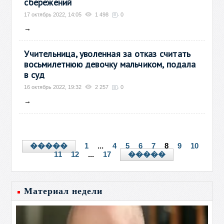
сбережений
17 октябрь 2022, 14:05
1 498
0
→
Учительница, уволенная за отказ считать
восьмилетнюю девочку мальчиком, подала
в суд
16 октябрь 2022, 19:32
2 257
0
→
1
...
4
5
6
7
8
9
10
�����
11
12
...
17
�����
Материал недели