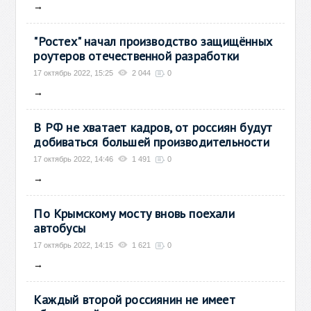
→
"Ростех" начал производство защищённых
роутеров отечественной разработки
17 октябрь 2022, 15:25
2 044
0
→
В РФ не хватает кадров, от россиян будут
добиваться большей производительности
17 октябрь 2022, 14:46
1 491
0
→
По Крымскому мосту вновь поехали
автобусы
17 октябрь 2022, 14:15
1 621
0
→
Каждый второй россиянин не имеет