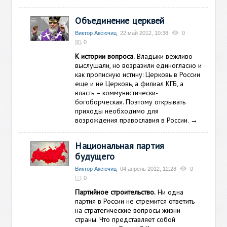
Объединение церквей
Виктор Аксючиц
22 май 2012, 10:38
0
0
К истории вопроса.
Владыки вежливо
выслушали, но возразили единогласно и
как прописную истину: Церковь в России
еще и не Церковь, а филиал КГБ, а
власть – коммунистически-
богоборческая. Поэтому открывать
приходы необходимо для
возрождения православия в России.
→
Национальная партия
будущего
Виктор Аксючиц
04 апрель 2012, 12:28
0
0
Партийное строительство.
Ни одна
партия в России не стремится ответить
на стратегические вопросы жизни
страны. Что представляет собой