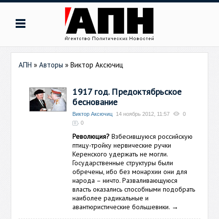
АПН
»
Авторы
»
Виктор Аксючиц
1917 год. Предоктябрьское
беснование
Виктор Аксючиц
14 ноябрь 2012, 11:57
0
0
Революция?
Взбесившуюся российскую
птицу-тройку нервические ручки
Керенского удержать не могли.
Государственные структуры были
обречены, ибо без монархии они для
народа – ничто. Разваливающуюся
власть оказались способными подобрать
наиболее радикальные и
авантюристические большевики.
→