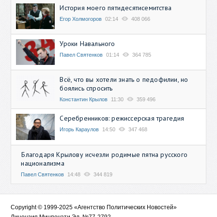
История моего пятидесятисемитства
Егор Холмогоров
02:14
408 066
Уроки Навального
Павел Святенков
01:14
364 785
Всё, что вы хотели знать о педофилии, но
боялись спросить
Константин Крылов
11:30
359 496
Серебренников: режиссерская трагедия
Игорь Караулов
14:50
347 468
Благодаря Крылову исчезли родимые пятна русского
национализма
Павел Святенков
14:48
344 819
Copyright © 1999-2025 «Агентство Политических Новостей»
Лицензия Минпечати Эл. №77-2792