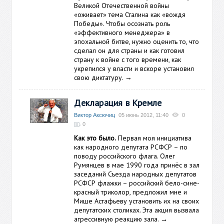
Великой Отечественной войны
«оживает» тема Сталина как «вождя
Победы». Чтобы осознать роль
«эффективного менеджера» в
эпохальной битве, нужно оценить то, что
сделал он для страны и как готовил
страну к войне с того времени, как
укрепился у власти и вскоре установил
свою диктатуру.
→
Декларация в Кремле
Виктор Аксючиц
05 июнь 2012, 11:40
0
0
Как это было.
Первая моя инициатива
как народного депутата РСФСР – по
поводу российского флага. Олег
Румянцев в мае 1990 года принёс в зал
заседаний Съезда народных депутатов
РСФСР флажки – российский бело-сине-
красный триколор, предложил мне и
Мише Астафьеву установить их на своих
депутатских столиках. Эта акция вызвала
агрессивную реакцию зала.
→