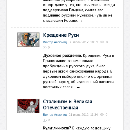
отпор даже у тех, кто всячески и всегда
поддерживал Ельцина, считая его
подлинно русским мужиком, чуть ли не
спасающим Россию.
→
Крещение Руси
Виктор Аксючиц
30 июль 2012, 10:59
0
0
Духовное рождение.
Крещение Руси в
Православие ознаменовало
пробуждение русского духа, было
первым актом самосознания народа. В
духовном выборе вполне оформился
русский народ, объединивший племена
восточных славян.
→
Сталинизм и Великая
Отечественная
Виктор Аксючиц
21 июнь 2012, 11:34
0
0
Культ личности?
В каждую годовщину