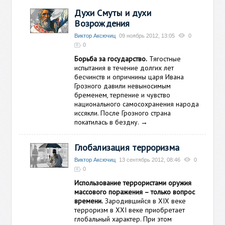
Духи Смуты и духи
Возрождения
Виктор Аксючиц
09 ноябрь 2012, 13:05
0
0
Борьба за государство.
Тягостные
испытания в течение долгих лет
бесчинств и опричнины царя Ивана
Грозного давили невыносимым
бременем, терпение и чувство
национального самосохранения народа
иссякли. После Грозного страна
покатилась в бездну.
→
Глобализация терроризма
Виктор Аксючиц
13 сентябрь 2012, 08:46
0
0
Использование террористами оружия
массового поражения – только вопрос
времени.
Зародившийся в XIX веке
терроризм в XXI веке приобретает
глобальный характер. При этом