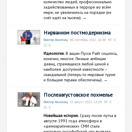
количество людей, профессионально
задействованных в терроре во всём
мире, не увеличилось на порядки (их
счёт идёт на тысячи).
→
Нирванизм постмодернизма
Виктор Аксючиц
06 сентябрь 2012, 10:36
0
0
Идеология.
В акции Пусси Райт сошлось,
конечно, многое. Личные амбиции
девиц, стремящихся любой ценой к
наиболее доступной известности –
скандальной (теперь-то мировые турне
и большие тиражи обеспечены).
→
Послеавгустовское похмелье
Виктор Аксючиц
21 август 2012, 13:29
0
0
Новейшая история.
Сразу после путча в
августе 1991 года атмосфера в
«демократических» СМИ стала
настолько русофобской, что вызвала