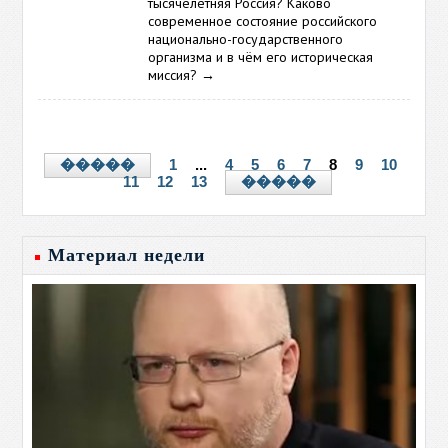
тысячелетняя Россия? Каково
современное состояние российского
национально-государственного
организма и в чём его историческая
миссия?
→
1
...
4
5
6
7
8
9
10
�����
11
12
13
�����
Материал недели