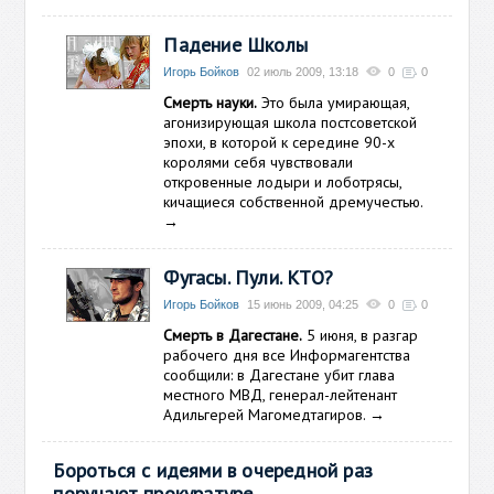
Падение Школы
Игорь Бойков
02 июль 2009, 13:18
0
0
Смерть науки.
Это была умирающая,
агонизирующая школа постсоветской
эпохи, в которой к середине 90-х
королями себя чувствовали
откровенные лодыри и лоботрясы,
кичащиеся собственной дремучестью.
→
Фугасы. Пули. КТО?
Игорь Бойков
15 июнь 2009, 04:25
0
0
Смерть в Дагестане.
5 июня, в разгар
рабочего дня все Информагентства
сообщили: в Дагестане убит глава
местного МВД, генерал-лейтенант
Адильгерей Магомедтагиров.
→
Бороться с идеями в очередной раз
поручают прокуратуре