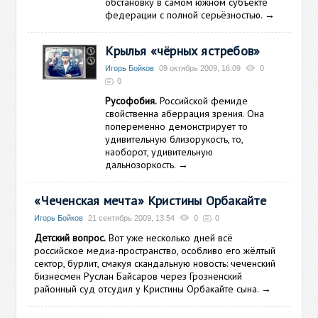
обстановку в самом южном субъекте
федерации с полной серьёзностью.
→
Крылья «чёрных ястребов»
Игорь Бойков
09 октябрь 2009, 16:09
0
0
Русофобия.
Российской фемиде
свойственна аберрация зрения. Она
попеременно демонстрирует то
удивительную близорукость, то,
наоборот, удивительную
дальнозоркость.
→
«Чеченская мечта» Кристины Орбакайте
Игорь Бойков
21 сентябрь 2009, 13:54
0
0
Детский вопрос.
Вот уже несколько дней всё
российское медиа-пространство, особливо его жёлтый
сектор, бурлит, смакуя скандальную новость: чеченский
бизнесмен Руслан Байсаров через Грозненский
районный суд отсудил у Кристины Орбакайте сына.
→