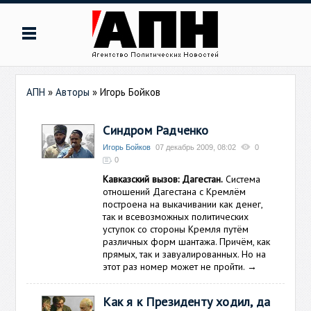
АПН
»
Авторы
»
Игорь Бойков
Синдром Радченко
Игорь Бойков
07 декабрь 2009, 08:02
0
0
Кавказский вызов: Дагестан.
Система
отношений Дагестана с Кремлём
построена на выкачивании как денег,
так и всевозможных политических
уступок со стороны Кремля путём
различных форм шантажа. Причём, как
прямых, так и завуалированных. Но на
этот раз номер может не пройти.
→
Как я к Президенту ходил, да