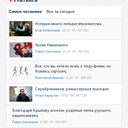
Самое читаемое
Все за сегодня
История моего пятидесятисемитства
Егор Холмогоров
02:14
407 823
Уроки Навального
Павел Святенков
01:14
364 551
Всё, что вы хотели знать о педофилии, но
боялись спросить
Константин Крылов
11:30
359 262
Серебренников: режиссерская трагедия
Игорь Караулов
14:50
347 230
Благодаря Крылову исчезли родимые пятна русского
национализма
Павел Святенков
14:48
343 497