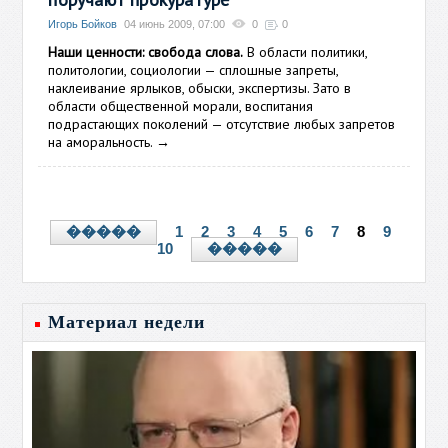
Игорь Бойков
04 июнь 2009, 07:00
0
0
Наши ценности: свобода слова.
В области политики,
политологии, социологии — сплошные запреты,
наклеивание ярлыков, обыски, экспертизы. Зато в
области общественной морали, воспитания
подрастающих поколений — отсутствие любых запретов
на аморальность.
→
1
2
3
4
5
6
7
8
9
�����
10
�����
Материал недели