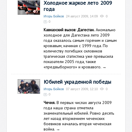
Холодное жаркое лето 2009
года
Игорь Бойков
24 август 2009, 14:09
0
0
Кавказский вызов: Дагестан.
Аномально
холодное для Дагестана лето 2009
года оказалось самым горячим и самым
кровавым, начиная с 1999 года. По
количеству погибших силовиков
трагическая статистика уже превысила
показатели 2005 года, также
«предвыборного» и кровавого.
→
Юбилей украденной победы
Игорь Бойков
07 август 2009, 12:10
0
0
Чечня.
В первых числах августа 2009
года наша страна отметила
знаменательный юбилей. Ровно десять
лет назад вторжением чеченских
боевиков началась вторая чеченская
война.
→