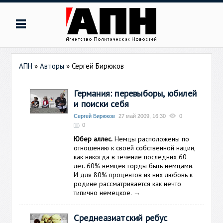
АПН
»
Авторы
»
Сергей Бирюков
Германия: перевыборы, юбилей
и поиски себя
Сергей Бирюков
27 май 2009, 16:30
0
0
Юбер аллес.
Немцы расположены по
отношению к своей собственной нации,
как никогда в течение последних 60
лет. 60% немцев горды быть немцами.
И для 80% процентов из них любовь к
родине рассматривается как нечто
типично немецкое.
→
Среднеазиатский ребус