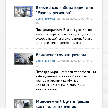
Бельгия как лаборатория для
"Европы регионов"
Сергей Бирюков
21 январь 2009, 03:00
0
0
Постфедерализм.
Бельгия уже давно
является «притчей во языцех» для всей
существующей системы европейского
федерализма и регионализма.
→
Ближневосточный разлом
Сергей Бирюков
13 январь 2009, 13:49
0
0
Передел мира.
Всем заинтересованным
наблюдателям ясна неизбежность
«замораживания» конфликта,
ибо влияние ХАМАС в автономии
неискоренимо.
→
Молодежный бунт в Греции
как пролог грядущих