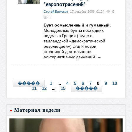
"европотрясений"
Сергей Бирюков
17 декабрь 2008, 01:24
0
0
Бунт осмысленный и гуманный.
Молодежные бунты последних
недель в Греции (вкупе с
таиландской «демократической
революцией») стали новой
страницей деятельности
→
альтернативных движений.
1
...
4
5
6
7
8
9
10
�����
11
12
...
15
�����
Материал недели