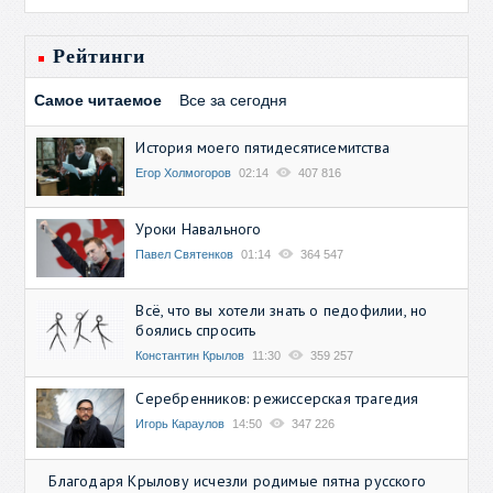
Рейтинги
Самое читаемое
Все за сегодня
История моего пятидесятисемитства
Егор Холмогоров
02:14
407 816
Уроки Навального
Павел Святенков
01:14
364 547
Всё, что вы хотели знать о педофилии, но
боялись спросить
Константин Крылов
11:30
359 257
Серебренников: режиссерская трагедия
Игорь Караулов
14:50
347 226
Благодаря Крылову исчезли родимые пятна русского