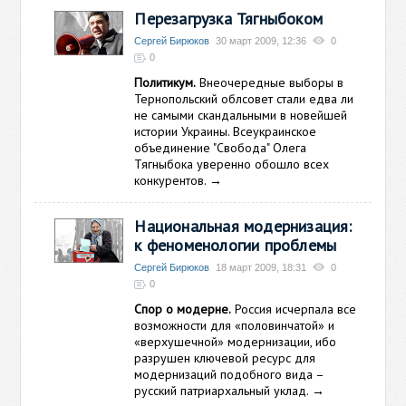
Перезагрузка Тягныбоком
Сергей Бирюков
30 март 2009, 12:36
0
0
Политикум.
Внеочередные выборы в
Тернопольский облсовет стали едва ли
не самыми скандальными в новейшей
истории Украины. Всеукраинское
объединение "Свобода" Олега
Тягныбока уверенно обошло всех
конкурентов.
→
Национальная модернизация:
к феноменологии проблемы
Сергей Бирюков
18 март 2009, 18:31
0
0
Спор о модерне.
Россия исчерпала все
возможности для «половинчатой» и
«верхушечной» модернизации, ибо
разрушен ключевой ресурс для
модернизаций подобного вида –
русский патриархальный уклад.
→