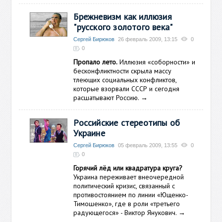
Брежневизм как иллюзия
"русского золотого века"
Сергей Бирюков
26 февраль 2009, 13:15
0
0
Пропало лето.
Иллюзия «соборности» и
бесконфликтности скрыла массу
тлеющих социальных конфликтов,
которые взорвали СССР и сегодня
расшатывают Россию.
→
Российские стереотипы об
Украине
Сергей Бирюков
05 февраль 2009, 13:55
0
0
Горячий лёд или квадратура круга?
Украина переживает внеочередной
политический кризис, связанный с
противостоянием по линии «Ющенко-
Тимошенко», где в роли «третьего
радующегося» - Виктор Янукович.
→