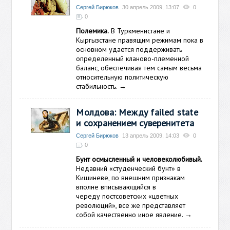
Сергей Бирюков
30 апрель 2009, 13:07
0
0
Полемика.
В Туркменистане и
Кыргызстане правящим режимам пока в
основном удается поддерживать
определенный кланово-племенной
баланс, обеспечивая тем самым весьма
относительную политическую
стабильность.
→
Молдова: Между failed state
и сохранением суверенитета
Сергей Бирюков
13 апрель 2009, 14:03
0
0
Бунт осмысленный и человеколюбивый.
Недавний «студенческий бунт» в
Кишиневе, по внешним признакам
вполне вписывающийся в
череду постсоветских «цветных
революций», все же представляет
собой качественно иное явление.
→