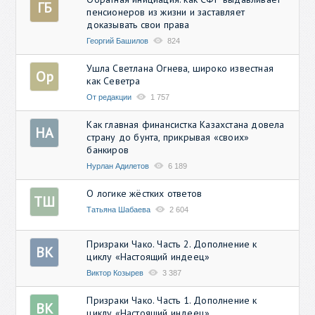
ГБ
пенсионеров из жизни и заставляет
доказывать свои права
Георгий Башилов
824
Ушла Светлана Огнева, широко известная
Ор
как Севетра
От редакции
1 757
Как главная финансистка Казахстана довела
НА
страну до бунта, прикрывая «своих»
банкиров
Нурлан Адилетов
6 189
О логике жёстких ответов
ТШ
Татьяна Шабаева
2 604
Призраки Чако. Часть 2. Дополнение к
ВК
циклу «Настоящий индеец»
Виктор Козырев
3 387
Призраки Чако. Часть 1. Дополнение к
ВК
циклу «Настоящий индеец»