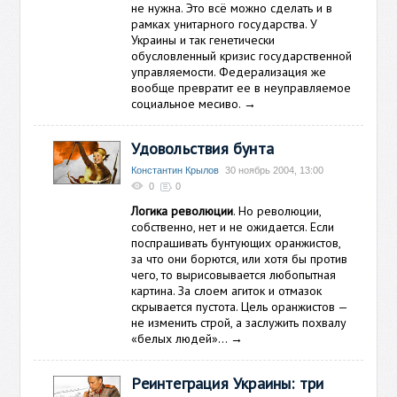
не нужна. Это всё можно сделать и в
рамках унитарного государства. У
Украины и так генетически
обусловленный кризис государственной
управляемости. Федерализация же
вообще превратит ее в неуправляемое
социальное месиво.
→
Удовольствия бунта
Константин Крылов
30 ноябрь 2004, 13:00
0
0
Логика революции
. Но революции,
собственно, нет и не ожидается. Если
поспрашивать бунтующих оранжистов,
за что они борются, или хотя бы против
чего, то вырисовывается любопытная
картина. За слоем агиток и отмазок
скрывается пустота. Цель оранжистов —
не изменить строй, а заслужить похвалу
«белых людей»…
→
Реинтеграция Украины: три