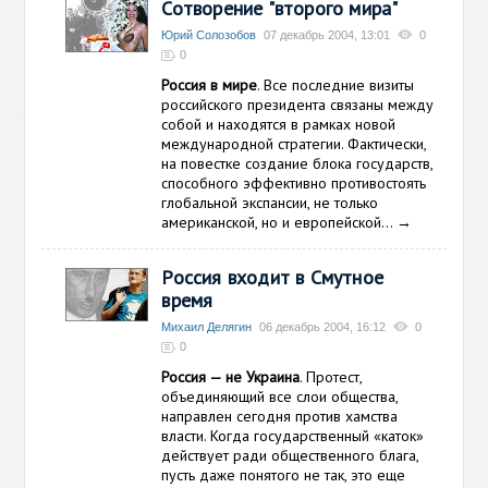
Сотворение "второго мира"
Юрий Солозобов
07 декабрь 2004, 13:01
0
0
Россия в мире
. Все последние визиты
российского президента связаны между
собой и находятся в рамках новой
международной стратегии. Фактически,
на повестке создание блока государств,
способного эффективно противостоять
глобальной экспансии, не только
американской, но и европейской…
→
Россия входит в Смутное
время
Михаил Делягин
06 декабрь 2004, 16:12
0
0
Россия — не Украина
. Протест,
объединяющий все слои общества,
направлен сегодня против хамства
власти. Когда государственный «каток»
действует ради общественного блага,
пусть даже понятого не так, это еще