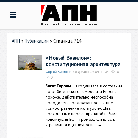
АПН
»
Публикации
» Страница 714
«Новый Вавилон»:
конституционная архитектура
Сергей Бирюков
08 декабрь 2004, 11:34
0
0
Закат Европы
. Находящаяся в состоянии
потребительского гомеостаза Европа,
похоже, действительно неспособна
преодолеть предсказанное Ницше
«самоотравление культурой». Два
врожденных порока принятой в Риме
конституции ЕС — громоздкая власть
и размытая идентичность…
→