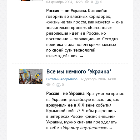
03 декабрь 2004, 16:23
0
0
Россия — не Украина.
Как любят
говорить во властных коридорах,
«жизнь не так проста, как кажется — она
значительно проще». «Бархатная»
революция идет и в России, но
постепенно — эволюционно. Сегодня
политика стала полем криминальных
по своей сути технологий
взаимодействия.
→
Все мы немного "Украина"
Виталий Аверьянов
02 декабрь 2004, 14:00
0
0
Россия
не Украина.
Вразумит ли кризис
-
на Украине российскую власть так, как
вразумили ее в XIX веке события
Крымской войны? Чтобы разрешить
в интересах России кризис внешней
Украины, нужно сначала преодолеть
в себе «
Украину внутреннюю
».
→