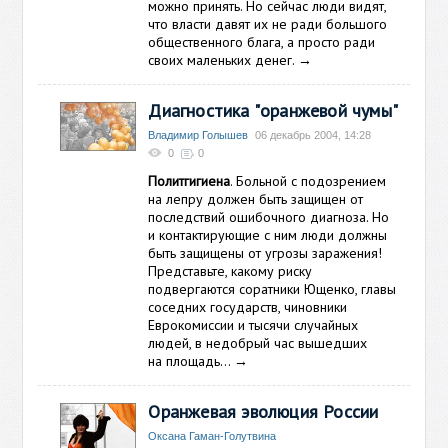
можно принять. Но сейчас люди видят,
что власти давят их не ради большого
общественного блага, а просто ради
своих маленьких денег.
→
Диагностика "оранжевой чумы"
Владимир Голышев
06 декабрь 2004, 14:28
0
0
Политгигиена
. Больной с подозрением
на лепру должен быть защищен от
последствий ошибочного диагноза. Но
и контактирующие с ним люди должны
быть защищены от угрозы заражения!
Представьте, какому риску
подвергаются соратники Ющенко, главы
соседних государств, чиновники
Еврокомиссии и тысячи случайных
людей, в недобрый час вышедших
на площадь…
→
Оранжевая эволюция России
Оксана Гаман-Голутвина