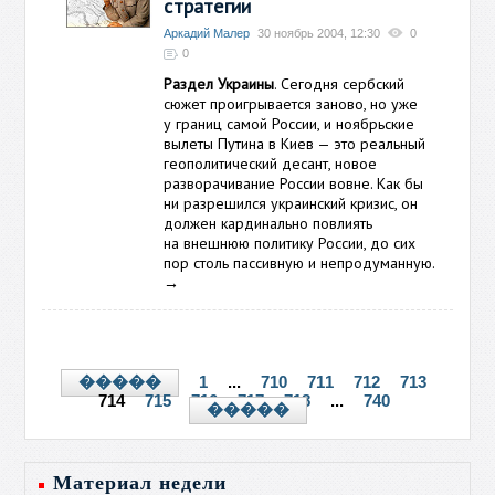
стратегии
Аркадий Малер
30 ноябрь 2004, 12:30
0
0
Раздел Украины
. Сегодня сербский
сюжет проигрывается заново, но уже
у границ самой России, и ноябрьские
вылеты Путина в Киев — это реальный
геополитический десант, новое
разворачивание России вовне. Как бы
ни разрешился украинский кризис, он
должен кардинально повлиять
на внешнюю политику России, до сих
пор столь пассивную и непродуманную.
→
1
...
710
711
712
713
�����
714
715
716
717
718
...
740
�����
Материал недели