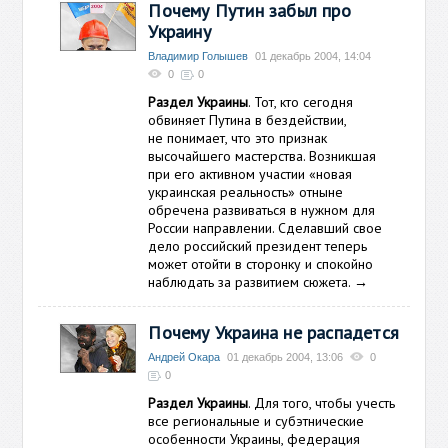
Почему Путин забыл про
Украину
Владимир Голышев
01 декабрь 2004, 14:04
0
0
Раздел Украины
. Тот, кто сегодня
обвиняет Путина в бездействии,
не понимает, что это признак
высочайшего мастерства. Возникшая
при его активном участии «новая
украинская реальность» отныне
обречена развиваться в нужном для
России направлении. Сделавший свое
дело российский президент теперь
может отойти в сторонку и спокойно
наблюдать за развитием сюжета.
→
Почему Украина не распадется
Андрей Окара
01 декабрь 2004, 13:06
0
0
Раздел Украины
. Для того, чтобы учесть
все региональные и субэтнические
особенности Украины, федерация