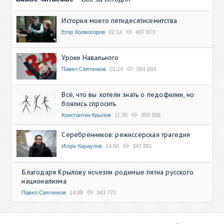
История моего пятидесятисемитства
Егор Холмогоров
02:14
407 873
Уроки Навального
Павел Святенков
01:14
364 603
Всё, что вы хотели знать о педофилии, но
боялись спросить
Константин Крылов
11:30
359 308
Серебренников: режиссерская трагедия
Игорь Караулов
14:50
347 281
Благодаря Крылову исчезли родимые пятна русского
национализма
Павел Святенков
14:48
343 772