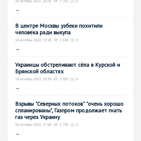
18 октябрь 2022, 20:32
1 762
0
→
В центре Москвы узбеки похитили
человека ради выкупа
18 октябрь 2022, 19:36
1 938
0
→
Украинцы обстреливают сёла в Курской и
Брянской областях
18 октябрь 2022, 19:28
2 320
0
→
Взрывы "Северных потоков" "очень хорошо
спланированы", Газпром продолжает гнать
газ через Украину
18 октябрь 2022, 17:06
1 705
0
→