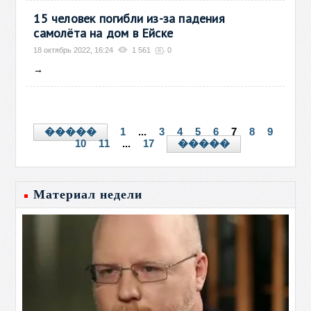
15 человек погибли из-за падения
самолёта на дом в Ейске
18 октябрь 2022, 16:24
1 561
0
→
1
...
3
4
5
6
7
8
9
�����
10
11
...
17
�����
Материал недели