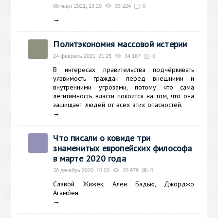
08 март 2021, 13:20
33 224
0
→
Политэкономия массовой истерии
24 февраль 2021, 21:25
34 167
0
В интересах правительства подчёркивать
уязвимость граждан перед внешними и
внутренними угрозами, потому что сама
легитимность власти покоится на том, что она
защищает людей от всех этих опасностей.
→
Что писали о ковиде три
знаменитых европейских философа
в марте 2020 года
30 декабрь 2020, 10:03
20 979
0
Славой Жижек, Ален Бадью, Джорджо
Агамбен
→