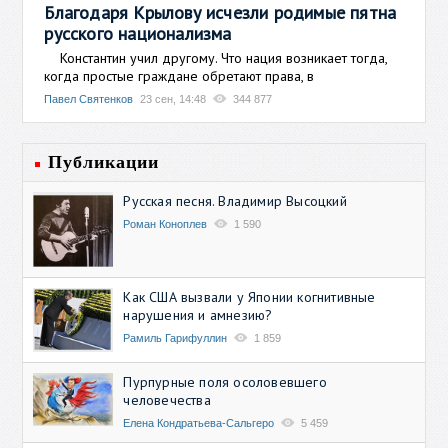
Благодаря Крылову исчезли родимые пятна
русского национализма
Константин учил другому. Что нация возникает тогда,
когда простые граждане обретают права, в
Павел Святенков
23 сен, 14:48
344 877
Публикации
Русская песня. Владимир Высоцкий
Роман Коноплев
1 590
Как США вызвали у Японии когнитивные
нарушения и амнезию?
Рамиль Гарифуллин
1 859
Пурпурные поля осоловевшего
человечества
Елена Кондратьева-Сальгеро
5 459