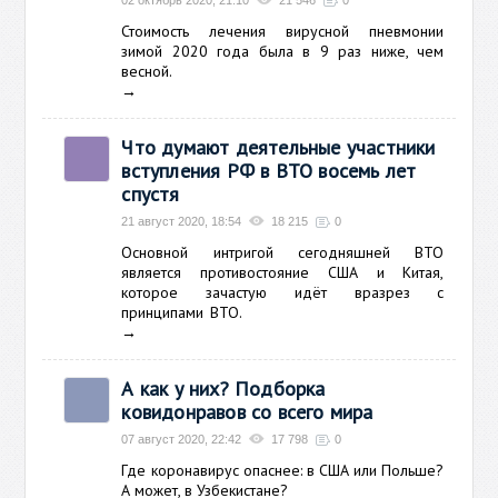
02 октябрь 2020, 21:10
21 546
0
Стоимость лечения вирусной пневмонии
зимой 2020 года была в 9 раз ниже, чем
весной.
→
Что думают деятельные участники
вступления РФ в ВТО восемь лет
спустя
21 август 2020, 18:54
18 215
0
Основной интригой сегодняшней ВТО
является противостояние США и Китая,
которое зачастую идёт вразрез с
принципами ВТО.
→
А как у них? Подборка
ковидонравов со всего мира
07 август 2020, 22:42
17 798
0
Где коронавирус опаснее: в США или Польше?
А может, в Узбекистане?