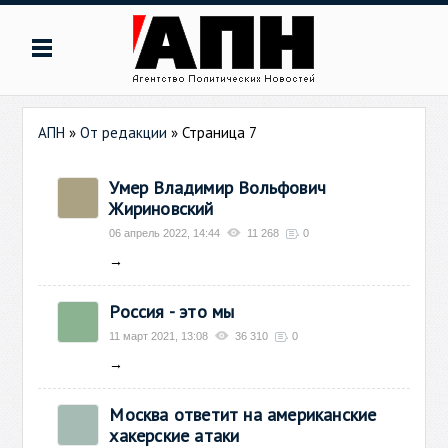
АПН
»
От редакции
» Страница 7
Умер Владимир Вольфович
Жириновский
06 апрель 2022, 14:44
11 268
0
→
Россия - это мы
11 март 2021, 13:08
36 310
0
→
Москва ответит на американские
хакерские атаки