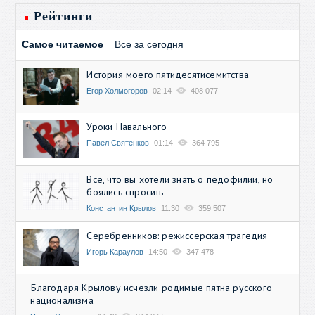
Рейтинги
Самое читаемое
Все за сегодня
История моего пятидесятисемитства
Егор Холмогоров
02:14
408 077
Уроки Навального
Павел Святенков
01:14
364 795
Всё, что вы хотели знать о педофилии, но
боялись спросить
Константин Крылов
11:30
359 507
Серебренников: режиссерская трагедия
Игорь Караулов
14:50
347 478
Благодаря Крылову исчезли родимые пятна русского
национализма