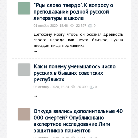
"Рцы слово твердо". К вопросу о
преподавании родной русской
литературы в школе
01 ноябрь 2020, 18:46
22 397
0
Детскому мозгу, чтобы он осознал древность
своего народа как нечто близкое, нужна
твёрдая пища подлинника.
→
Как и почему уменьшалось число
русских в бывших советских
республиках
05 октябрь 2020, 16:24
26 309
0
→
Откуда взялись дополнительные 40
000 смертей? Опубликовано
экспертное исследование Лиги
защитников пациентов