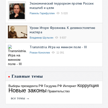
Экономический терроризм против России:
масштаб и цели
Рамиль Гарифуллин
5 020
Уроки Игоря Фроянова. К девяностолетию
мастера
Владимир Шульгин
9 837
Transnistria. Игра на минном поле - III
Роман Коноплев
11 091
Главные темы
Коррупция
Выборы президента РФ
Госдума РФ
Интернет
Новые законы
Правительство
все темы →