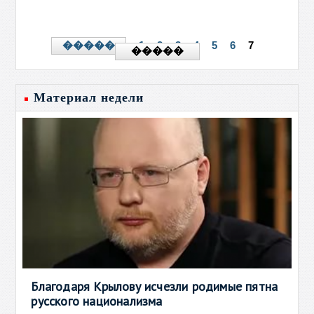
1
2
3
4
5
6
7
�����
�����
Материал недели
Благодаря Крылову исчезли родимые пятна
русского национализма