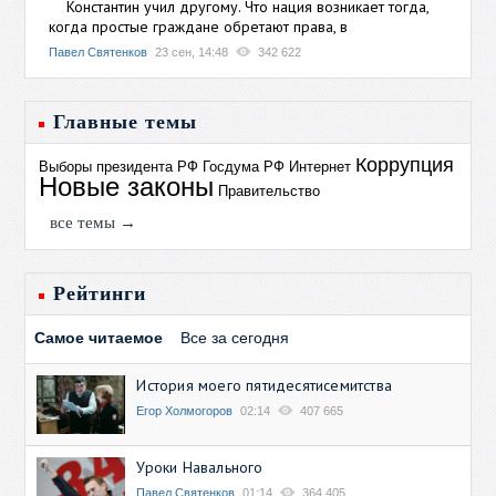
Константин учил другому. Что нация возникает тогда,
когда простые граждане обретают права, в
Павел Святенков
23 сен, 14:48
342 622
Главные темы
Коррупция
Выборы президента РФ
Госдума РФ
Интернет
Новые законы
Правительство
все темы →
Рейтинги
Самое читаемое
Все за сегодня
История моего пятидесятисемитства
Егор Холмогоров
02:14
407 665
Уроки Навального
Павел Святенков
01:14
364 405