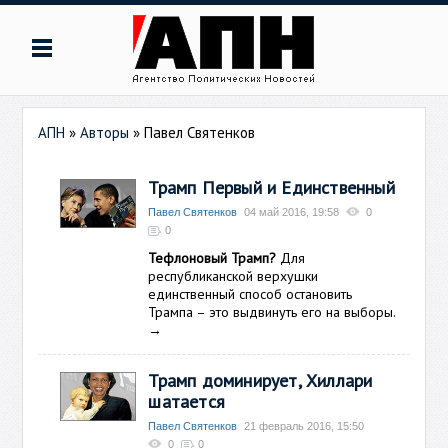
АПН
»
Авторы
»
Павел Святенков
Трамп Первый и Единственный
Павел Святенков
04 май 2016, 19:58
0
0
Тефлоновый Трамп?
Для
республиканской верхушки
единственный способ остановить
Трампа – это выдвинуть его на выборы.
→
Трамп доминирует, Хиллари
шатается
Павел Святенков
21 февраль 2016, 15:50
0
0