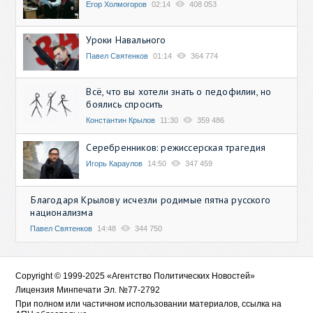
Егор Холмогоров
02:14
408 053
Уроки Навального
Павел Святенков
01:14
364 774
Всё, что вы хотели знать о педофилии, но
боялись спросить
Константин Крылов
11:30
359 486
Серебренников: режиссерская трагедия
Игорь Караулов
14:50
347 459
Благодаря Крылову исчезли родимые пятна русского
национализма
Павел Святенков
14:48
344 750
Copyright © 1999-2025 «Агентство Политических Новостей»
Лицензия Минпечати Эл. №77-2792
При полном или частичном использовании материалов, ссылка на