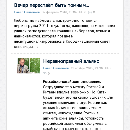
Вечер перестаёт быть томным...
Павел Святенков
02 февраль 2016, 15:04
0
0
Любопытно наблюдать, как грамотно готовится
перезагрузка 2011 года. Тогда, напомню, на московских
улицах господствовала коалиция либералов, левых и
националистов, которая позднее
институционализировалась в Координационный совет
оппозиции.
→
Неравноправный альянс
Павел Святенков
11 ноябрь 2015, 21:36
0
0
Российско-китайские отношения.
Сотрудничество между Россией и
Китаем вполне возможно. Но Китай
будет вести его на своих условиях. Эти
условия включают статус России как
«тыла» Китая в геополитическом
смысле, невхождение России в
антикитайские альянсы, готовность
российской экономики обслуживать
китайскую в качестве сырьевого