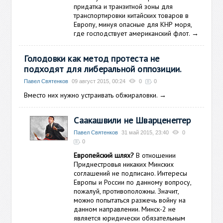
придатка и транзитной зоны для
транспортировки китайских товаров в
Европу, минуя опасные для КНР моря,
где господствует американский флот.
→
Голодовки как метод протеста не
подходят для либеральной оппозиции.
Павел Святенков
09 август 2015, 00:24
0
0
Вместо них нужно устраивать обжираловки.
→
Саакашвили не Шварценеггер
Павел Святенков
31 май 2015, 23:40
0
0
Европейский шлях?
В отношении
Приднестровья никаких Минских
соглашений не подписано. Интересы
Европы и России по данному вопросу,
пожалуй, противоположны. Значит,
можно попытаться разжечь войну на
данном направлении. Минск-2 не
является юридически обязательным