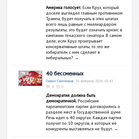
Америка голосует.
Если Круз, который
доселе выглядел главным противником
Трампа, будет получать в этих штатах
всего лишь равные с миллиардером
результаты, это будет означать кризис в
кампании техасского сенатора. В самом
деле, если Круз проигрывает
консервативные штаты, то что же
избиратели с ним сделают в
либеральных?
→
40 бессменных
Павел Святенков
16 февраль 2016, 02:43
0
0
Демократия должна быть
демократичной.
Российские
парламентские партии договорились о
разделе мест в Государственной думе.
Речь идет о 40 округах. Каждая партия
получит по 10 округов, в которых её
конкуренты выставляться не будут.
→