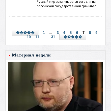
Русский мир заканчивается сегодня на
российской государственной границе?
→
1
...
3
4
5
6
7
8
9
�����
10
11
...
31
�����
Материал недели