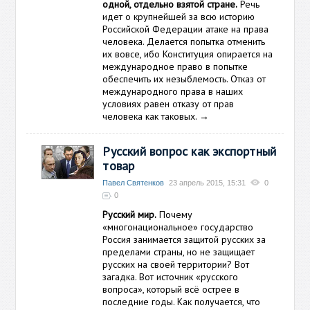
одной, отдельно взятой стране.
Речь
идет о крупнейшей за всю историю
Российской Федерации атаке на права
человека. Делается попытка отменить
их вовсе, ибо Конституция опирается на
международное право в попытке
обеспечить их незыблемость. Отказ от
международного права в наших
условиях равен отказу от прав
человека как таковых.
→
Русский вопрос как экспортный
товар
Павел Святенков
23 апрель 2015, 15:31
0
0
Русский мир.
Почему
«многонациональное» государство
Россия занимается защитой русских за
пределами страны, но не защищает
русских на своей территории? Вот
загадка. Вот источник «русского
вопроса», который всё острее в
последние годы. Как получается, что