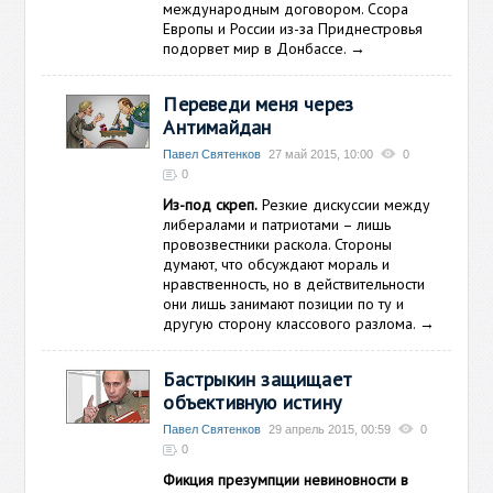
международным договором. Ссора
Европы и России из-за Приднестровья
подорвет мир в Донбассе.
→
Переведи меня через
Антимайдан
Павел Святенков
27 май 2015, 10:00
0
0
Из-под скреп.
Резкие дискуссии между
либералами и патриотами – лишь
провозвестники раскола. Стороны
думают, что обсуждают мораль и
нравственность, но в действительности
они лишь занимают позиции по ту и
другую сторону классового разлома.
→
Бастрыкин защищает
объективную истину
Павел Святенков
29 апрель 2015, 00:59
0
0
Фикция презумпции невиновности в