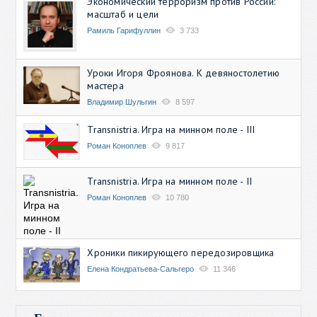
Экономический терроризм против России:
масштаб и цели
Рамиль Гарифуллин
3 733
Уроки Игоря Фроянова. К девяностолетию
мастера
Владимир Шульгин
8 597
Transnistria. Игра на минном поле - III
Роман Коноплев
9 817
Transnistria. Игра на минном поле - II
Роман Коноплев
10 780
Хроники пикирующего передозировщика
Елена Кондратьева-Сальгеро
11 346