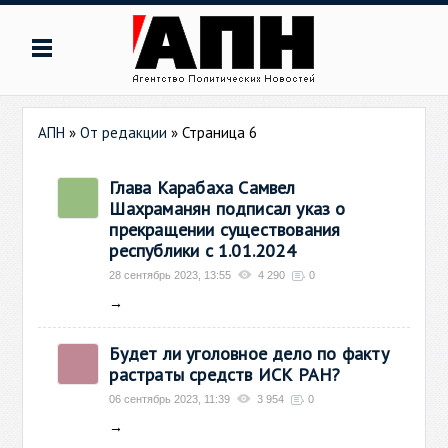
АПН
»
От редакции
» Страница 6
Глава Карабаха Самвел
Шахраманян подписал указ о
прекращении существования
республики c 1.01.2024
28 сентябрь 2023, 13:55
4 290
0
→
Будет ли уголовное дело по факту
растраты средств ИСК РАН?
06 сентябрь 2023, 11:39
3 954
0
→