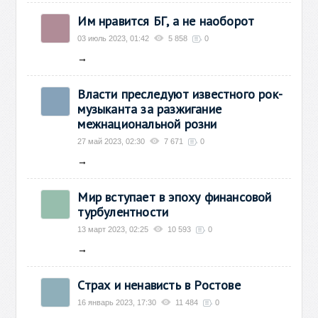
Им нравится БГ, а не наоборот
03 июль 2023, 01:42
5 858
0
→
Власти преследуют известного рок-
музыканта за разжигание
межнациональной розни
27 май 2023, 02:30
7 671
0
→
Мир вступает в эпоху финансовой
турбулентности
13 март 2023, 02:25
10 593
0
→
Страх и ненависть в Ростове
16 январь 2023, 17:30
11 484
0