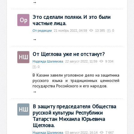
→
Это сделали поляки. И это были
Ор
частные лица.
От редакции
21 ноябрь 2022, 04:59
13 385
0
→
От Щеглова уже не отстанут?
НШ
Надежда Шалимова
22 август 2022, 11:59
9 334
0
В Казани завели уголовное дело на защитника
русского языка и традиционных ценностей
государства Российского и его народов.
→
В защиту председателя Общества
НШ
русской культуры Республики
Татарстан Михаила Юрьевича
Щеглова.
Надежда Шалимова
03 август 2022, 16:14
7 667