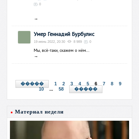
0
→
Умер Геннадий Бурбулис
19 июнь 2022, 20:30
8 989
0
Мы, всё-таки, скажем о нём...
→
1
2
3
4
5
6
7
8
9
�����
10
...
58
�����
Материал недели