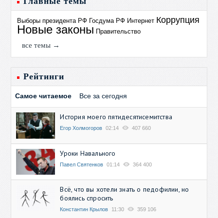
Главные темы
Коррупция
Выборы президента РФ
Госдума РФ
Интернет
Новые законы
Правительство
все темы →
Рейтинги
Самое читаемое
Все за сегодня
История моего пятидесятисемитства
Егор Холмогоров
02:14
407 660
Уроки Навального
Павел Святенков
01:14
364 400
Всё, что вы хотели знать о педофилии, но
боялись спросить
Константин Крылов
11:30
359 106