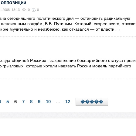
 оппозиции
ь 2008, 13:13
0
0
ача сегодняшнего политического дня — остановить радикальную
 пенсионным вождём, В.В. Путиным. Который, скорее всего, откаже
к же мучительно и неизбежно, как отказался — от власти.
→
езда «Единой России» - закрепление беспартийного статуса през
-грызловых, которые хотели навязать России модель партийного
4
5
6
7
8
9
10
...
12
�����