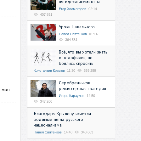
пятидесятисемитства
Егор Холмогоров
02:14
407 851
Уроки Навального
Павел Святенков
01:14
364 581
и
Всё, что вы хотели знать
о педофилии, но
боялись спросить
Константин Крылов
11:30
359 289
Серебренников:
режиссерская трагедия
1 мая
Игорь Караулов
14:50
347 260
Благодаря Крылову исчезли
родимые пятна русского
национализма
Павел Святенков
14:48
343 663