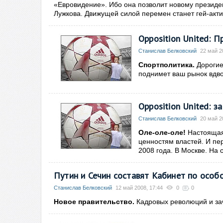
«Евровидение». Ибо она позволит новому президе
Лужкова. Движущей силой перемен станет гей-акт
Opposition United: 
Станислав Белковский
22 май 2
Спортполитика.
Дорогие
поднимет ваш рынок вдво
Opposition United: з
Станислав Белковский
20 май 2
Оле-оле-оле!
Настоящая 
ценностям властей. И пе
2008 года. В Москве. На
Путин и Сечин составят Кабинет по особ
Станислав Белковский
12 май 2008, 17:44
0
0
Новое правительство.
Кадровых революций и зач