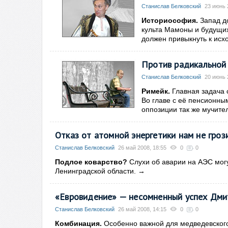
Станислав Белковский
23 июнь 
Историософия.
Запад до
культа Мамоны и будущи
должен привыкнуть к исх
Против радикальной
Станислав Белковский
20 июнь 
Римейк.
Главная задача 
Во главе с её пенсионным
оппозиции так же мучител
Отказ от атомной энергетики нам не гроз
Станислав Белковский
26 май 2008, 18:55
0
0
Подлое коварство?
Слухи об аварии на АЭС мог
Ленинградской области.
→
«Евровидение» — несомненный успех Дм
Станислав Белковский
26 май 2008, 14:15
0
0
Комбинация.
Особенно важной для медведевског