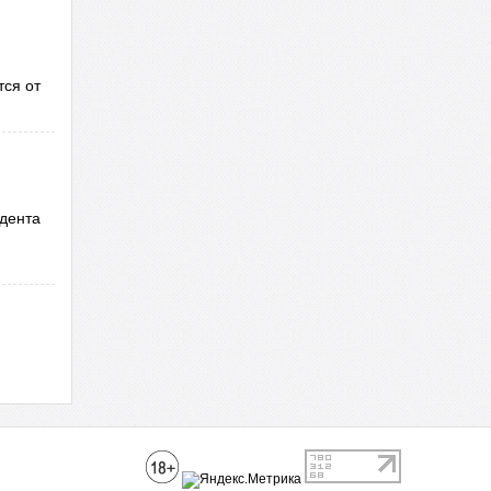
тся от
идента