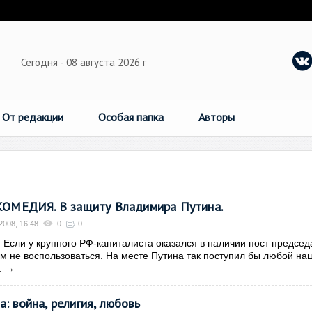
Сегодня - 08 августа 2026 г
От редакции
Особая папка
Авторы
МЕДИЯ. В защиту Владимира Путина.
2008, 16:48
0
0
.
Если у крупного РФ-капиталиста оказался в наличии пост председ
им не воспользоваться. На месте Путина так поступил бы любой на
.
→
: война, религия, любовь