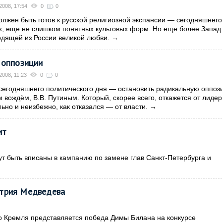
2008, 17:54
0
0
лжен быть готов к русской религиозной экспансии — сегодняшнего
х, еще не слишком понятных культовых форм. Но еще более Запад
одящей из России великой любви.
→
 оппозиции
2008, 11:23
0
0
сегодняшнего политического дня — остановить радикальную оппоз
 вождём, В.В. Путиным. Который, скорее всего, откажется от лидер
ьно и неизбежно, как отказался — от власти.
→
ит
ут быть вписаны в кампанию по замене глав Санкт-Петербурга и
итрия Медведева
о Кремля представляется победа Димы Билана на конкурсе