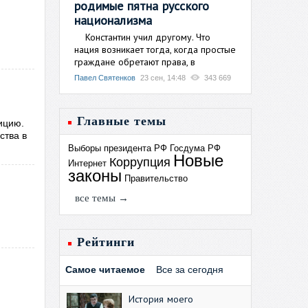
родимые пятна русского
национализма
Константин учил другому. Что
нация возникает тогда, когда простые
граждане обретают права, в
Павел Святенков
23 сен, 14:48
343 669
Главные темы
ицию.
ства в
Выборы президента РФ
Госдума РФ
Новые
Коррупция
Интернет
законы
Правительство
все темы →
Рейтинги
Самое читаемое
Все за сегодня
История моего