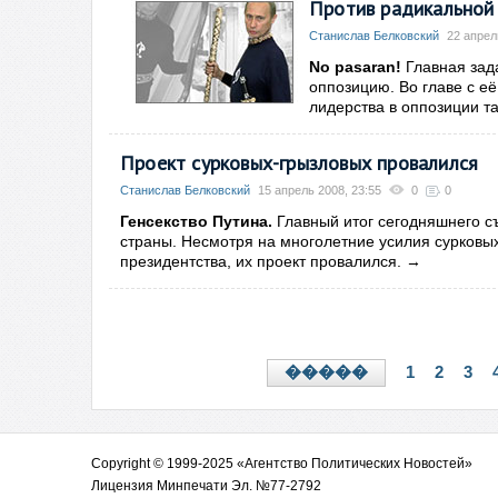
Против радикальной
Станислав Белковский
22 апрел
No pasaran!
Главная зад
оппозицию. Во главе с её
лидерства в оппозиции та
Проект сурковых-грызловых провалился
Станислав Белковский
15 апрель 2008, 23:55
0
0
Генсекство Путина.
Главный итог сегодняшнего съ
страны. Несмотря на многолетние усилия сурковых
президентства, их проект провалился.
→
1
2
3
�����
Copyright © 1999-2025 «Агентство Политических Новостей»
Лицензия Минпечати Эл. №77-2792