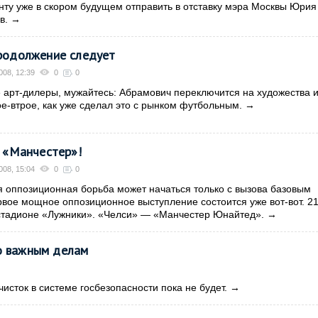
нту уже в скором будущем отправить в отставку мэра Москвы Юрия
ив.
→
Продолжение следует
008, 12:39
0
0
 арт-дилеры, мужайтесь: Абрамович переключится на художества 
е-втрое, как уже сделал это с рынком футбольным.
→
а «Манчестер»!
008, 15:04
0
0
оппозиционная борьба может начаться только с вызова базовым
рвое мощное оппозиционное выступление состоится уже вот-вот. 2
 стадионе «Лужники». «Челси» — «Манчестер Юнайтед».
→
о важным делам
исток в системе госбезопасности пока не будет.
→