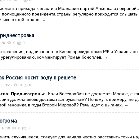
момента прихода к власти в Молдавии партий Альянса за европей
 полноценного президента страны регулярно приходится слышать 
изисе в этой стране.
→
 Приднестровья
1:20
0
0
соглашения, подписанного в Киеве президентами РФ и Украины по
 урегулированию, комментирует Роман Коноплев.
→
к Россия носит воду в решете
9, 13:26
0
0
тва: Приднестровье.
Коли Бессарабия не достается Москве, с ка
тория должна вновь доставаться румынам? Почему, к примеру, не д
вой геноцида в годы Второй Мировой? Речь идет о цыганах.
→
погрома
, 16:10
0
0
ить случившееся, следует для начала честно расставить точки над 