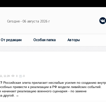
Сегодня - 06 августа 2026 г
От редакции
Особая папка
Авторы
1, 11:28
0
0
и?
Российская элита прилагает неслабые усилия по созданию внут
особных привести к реализации в РФ модели ливийских событий.
 начинает реализацию военного сценария - по замене
а другой.
→