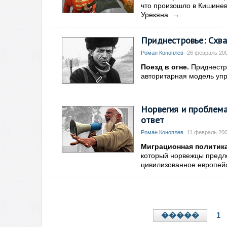
что произошло в Кишинев
Урекяна.
→
Приднестровье: Схва
Роман Коноплев
26 февраль 200
Поезд в огне.
Приднестро
авторитарная модель упр
Норвегия и проблема
ответ
Роман Коноплев
11 февраль 200
Миграционная политик
который норвежцы предло
цивилизованное европей
1
�����