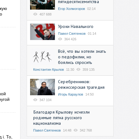
пятидесятисемитства
скую
Егор Холмогоров
02:14
о
407 688
Уроки Навального
Павел Святенков
01:14
364 426
Всё, что вы хотели знать
о педофилии, но
боялись спросить
Константин Крылов
11:30
359 135
Серебренников:
режиссерская трагедия
кой
Игорь Караулов
14:50
ругой
347 104
Благодаря Крылову исчезли
родимые пятна русского
национализма
Павел Святенков
14:48
342 768
i. То,