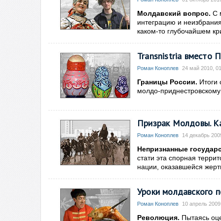
Молдавский вопрос.
С 
интеграцию и неизбрания
каком-то глубочайшем кр
Transnistria вместо
Роман Коноплев
24 май 2010, 0
Границы России.
Итоги 
молдо-приднестровскому
Призрак Молдовы. Ка
Роман Коноплев
14 декабрь 200
Непризнанные государс
стати эта спорная терри
нации, оказавшейся жерт
Уроки молдавского 
Роман Коноплев
10 апрель 2009
Революция.
Пытаясь оцен