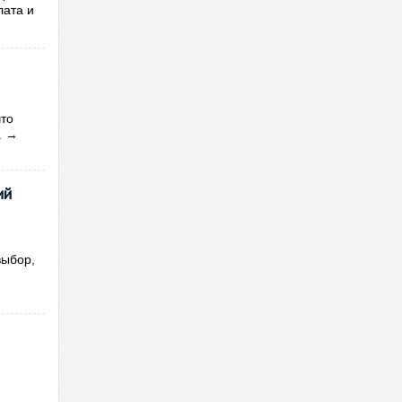
лата и
что
.
→
ий
выбор,