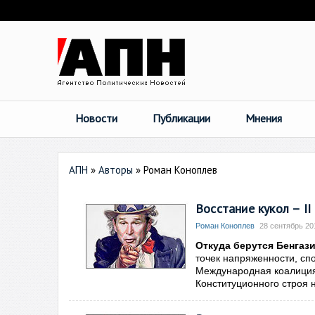
Новости
Публикации
Мнения
АПН
»
Авторы
»
Роман Коноплев
Восстание кукол – II
Роман Коноплев
28 сентябрь 201
Откуда берутся Бенгаз
точек напряженности, сп
Международная коалиция
Конституционного строя н