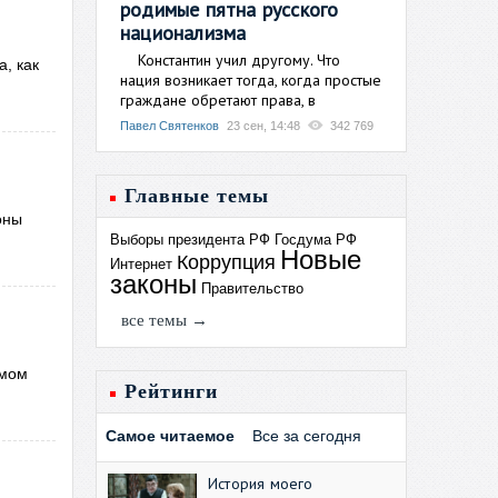
родимые пятна русского
национализма
Константин учил другому. Что
, как
нация возникает тогда, когда простые
граждане обретают права, в
Павел Святенков
23 сен, 14:48
342 769
Главные темы
оны
Выборы президента РФ
Госдума РФ
Новые
Коррупция
Интернет
законы
Правительство
все темы →
амом
Рейтинги
Самое читаемое
Все за сегодня
История моего