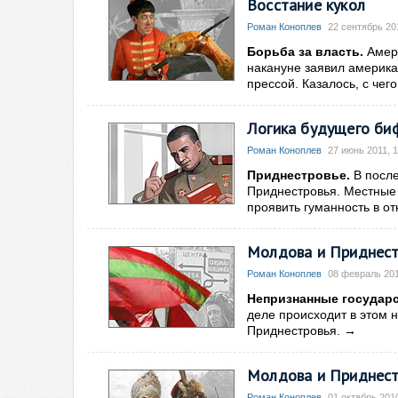
Восстание кукол
Роман Коноплев
22 сентябрь 201
Борьба за власть.
Амери
накануне заявил америка
прессой. Казалось, с чего
Логика будущего би
Роман Коноплев
27 июнь 2011, 1
Приднестровье.
В после
Приднестровья. Местные 
проявить гуманность в о
Молдова и Приднест
Роман Коноплев
08 февраль 201
Непризнанные государс
деле происходит в этом 
Приднестровья.
→
Молдова и Приднест
Роман Коноплев
01 октябрь 2010