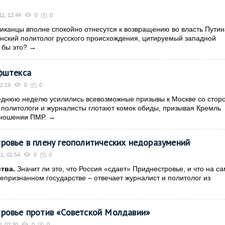
1, 12:44
0
0
канцы вполне спокойно отнесутся к возвращению во власть Путина
нский политолог русского происхождения, цитируемый западной
 бы это?
→
фштекса
2:19
0
0
днюю неделю усилились всевозможные призывы к Москве со стор
политологи и журналисты глотают комок обиды, призывая Кремль
тношении ПМР.
→
ровье в плену геополитических недоразумений
1, 01:54
0
0
тва.
Значит ли это, что Россия «сдает» Приднестровье, и что на с
непризнанном государстве – отвечает журналист и политолог из
ровье против «Советской Молдавии»
, 02:30
0
0