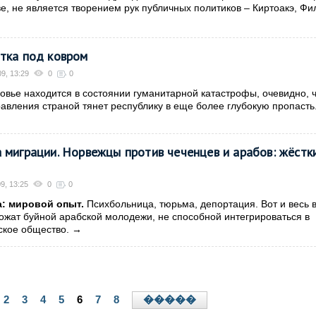
е, не является творением рук публичных политиков – Киртоакэ, Фи
тка под ковром
9, 13:29
0
0
вье находится в состоянии гуманитарной катастрофы, очевидно, 
авления страной тянет республику в еще более глубокую пропасть
 миграции. Норвежцы против чеченцев и арабов: жёстк
9, 13:25
0
0
а: мировой опыт.
Психбольница, тюрьма, депортация. Вот и весь 
жат буйной арабской молодежи, не способной интегрироваться в
ское общество.
→
2
3
4
5
6
7
8
�����