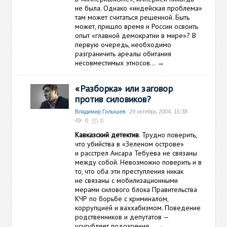
не была. Однако «индейская проблема»
там может считаться решенной. Быть
может, пришло время и России освоить
опыт «главной демократии в мире»? В
первую очередь, необходимо
разграничить ареалы обитания
несовместимых этносов…
→
«Разборка» или заговор
против силовиков?
Владимир Голышев
29 октябрь 2004, 15:38
0
0
Кавказский детектив
. Трудно поверить,
что убийства в «Зеленом острове»
и расстрел Ансара Тебуева не связаны
между собой. Невозможно поверить и в
то, что оба эти преступления никак
не связаны с мобилизационными
мерами силового блока Правительства
КЧР по борьбе с криминалом,
коррупцией и ваххабизмом. Поведение
родственников и депутатов —
усугубляет подозрения…
→