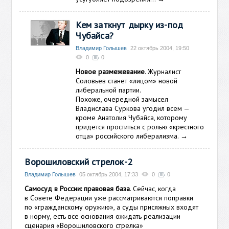
Кем заткнут дырку из-под
Чубайса?
Владимир Голышев
22 октябрь 2004, 19:50
0
0
Новое размежевание
. Журналист
Соловьев станет «лицом» новой
либеральной партии.
Похоже, очередной замысел
Владислава Суркова угодил всем —
кроме Анатолия Чубайса, которому
придется проститься с ролью «крестного
отца» российского либерализма.
→
Ворошиловский стрелок-2
Владимир Голышев
05 октябрь 2004, 17:33
0
0
Самосуд в России: правовая база
. Сейчас, когда
в Совете Федерации уже рассматриваются поправки
по «гражданскому оружию», а суды присяжных входят
в норму, есть все основания ожидать реализации
сценария «Ворошиловского стрелка»