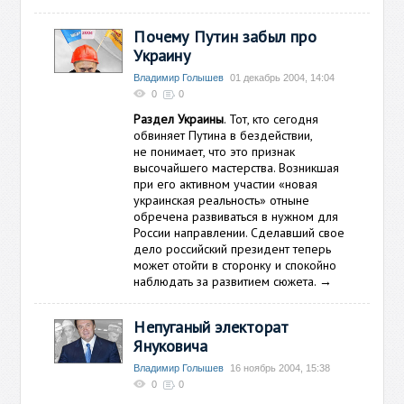
Почему Путин забыл про
Украину
Владимир Голышев
01 декабрь 2004, 14:04
0
0
Раздел Украины
. Тот, кто сегодня
обвиняет Путина в бездействии,
не понимает, что это признак
высочайшего мастерства. Возникшая
при его активном участии «новая
украинская реальность» отныне
обречена развиваться в нужном для
России направлении. Сделавший свое
дело российский президент теперь
может отойти в сторонку и спокойно
наблюдать за развитием сюжета.
→
Непуганый электорат
Януковича
Владимир Голышев
16 ноябрь 2004, 15:38
0
0