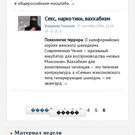
в общероссийском масштабе.
→
Секс, наркотики, ваххабизм
Владимир Голышев
27 сентябрь 2004, 12:19
0
0
Психология террора
. О калифорнийских
корнях женского шахидизма.
Современная Чечня — идеальный
инкубатор для воспроизводства «новых
Мэнсонов». Ваххабизм для
воинственных чеченцев — это типичная
контркультура, а «Семьи» мэнсоновского
типа, генерирующие шахидок, — ее
авангард.
→
1
2
3
4
5
6
�����
�����
Материал недели