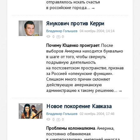
отправлялось искать счастья
в российские города…
→
Янукович против Керри
Владимир Голышев
04 ноябрь 2004, 14:14
0
0
Почему Ющенко проиграет
. После
выборов Америка находится буквально
в шаге от того, чтобы свернуть
подрывную деятельность
на постсоветском пространстве, признав
за Россией «опекунские функции».
Слишком много причин склоняют
действующую американскую
администрацию к такому решению…
→
Новое покорение Кавказа
Владимир Голышев
02 ноябрь 2004, 17:46
0
0
Проблемы колониализма
. Америка,
постоянно обвиняемая
в «империализме», империей никогда