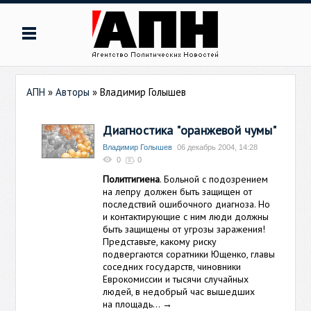
АПН
»
Авторы
»
Владимир Голышев
Диагностика "оранжевой чумы"
Владимир Голышев
06 декабрь 2004, 14:28
0
0
Политгигиена
. Больной с подозрением
на лепру должен быть защищен от
последствий ошибочного диагноза. Но
и контактирующие с ним люди должны
быть защищены от угрозы заражения!
Представьте, какому риску
подвергаются соратники Ющенко, главы
соседних государств, чиновники
Еврокомиссии и тысячи случайных
людей, в недобрый час вышедших
на площадь…
→