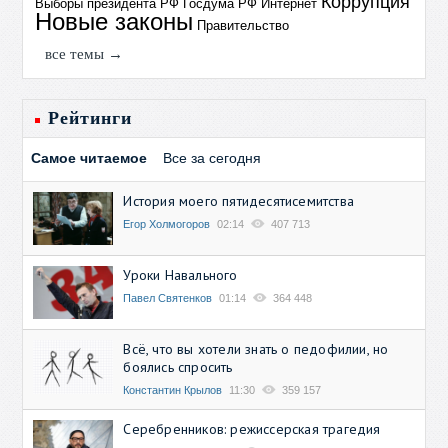
Коррупция
Выборы президента РФ
Госдума РФ
Интернет
Новые законы
Правительство
все темы →
Рейтинги
Самое читаемое
Все за сегодня
История моего пятидесятисемитства
Егор Холмогоров
02:14
407 713
Уроки Навального
Павел Святенков
01:14
364 448
Всё, что вы хотели знать о педофилии, но
боялись спросить
Константин Крылов
11:30
359 157
Серебренников: режиссерская трагедия