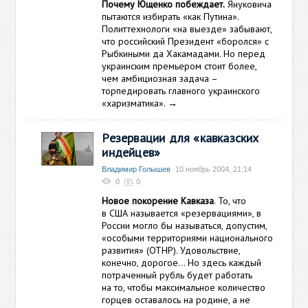
Почему Ющенко побеждает.
Януковича
пытаются избирать «как Путина».
Политтехнологи «на выезде» забывают,
что российский Президент «боролся» с
Рыбкиными да Хакамадами. Но перед
украинским премьером стоит более,
чем амбициозная задача –
торпедировать главного украинского
«харизматика».
→
Резервации для «кавказских
индейцев»
Владимир Голышев
10 ноябрь 2004, 21:14
0
0
Новое покорение Кавказа
. То, что
в США называется «резервациями», в
России могло бы называться, допустим,
«особыми территориями национального
развития» (ОТНР). Удовольствие,
конечно, дорогое… Но здесь каждый
потраченный рубль будет работать
на то, чтобы максимальное количество
горцев оставалось на родине, а не