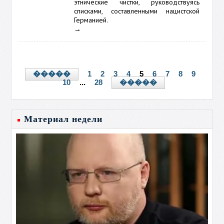
этнические чистки, руководствуясь
списками, составленными нацистской
Германией.
→
1
2
3
4
5
6
7
8
9
�����
10
...
28
�����
Материал недели