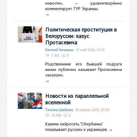
новости»,
–
удовлетворённо
комментирует ГУР Украины.
→
Политическая проституция в
Белоруссии: казус
Протасевича
Евгений Зигерман
27 май 2023, 17:11
7 321
0
Родственники его бывшей подруги
жизни публично называют
Протасевича
«козлом».
→
Новости из параллельной
вселенной
Татьяна Шабаева
28 апрель 2023, 20:33
15 686
0
Какими нейросеть "Сбербанка"
показывает русских и украинцев.
→