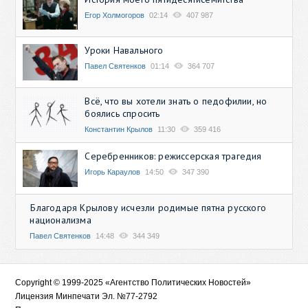
Егор Холмогоров
02:14
407 987
Уроки Навального
Павел Святенков
01:14
364 707
Всё, что вы хотели знать о педофилии, но
боялись спросить
Константин Крылов
11:30
359 416
Серебренников: режиссерская трагедия
Игорь Караулов
14:50
347 390
Благодаря Крылову исчезли родимые пятна русского
национализма
Павел Святенков
14:48
344 349
Copyright © 1999-2025 «Агентство Политических Новостей»
Лицензия Минпечати Эл. №77-2792