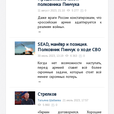
полковника Пинчука
11 август 2023, 21:10
5 277
0
Даже враги России констатировали, что
«
российская армия адаптируется к
реалиям войны».
→
SEAD, манёвр и позиция.
Полковник Пинчук о ходе СВО
30 июль 2023, 13:19
6 363
0
Когда нет возможности наступать,
перед армией ставят всё более
скромные задачи, которые
стоят всё
менее скромных потерь.
→
Стрелков
Татьяна Шабаева
21 июль 2023, 17:57
5 860
0
«Гиркин договорился. Хорошие