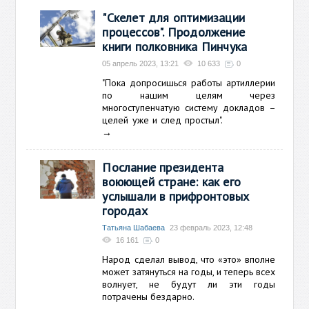
"Скелет для оптимизации
процессов". Продолжение
книги полковника Пинчука
05 апрель 2023, 13:21
10 633
0
"Пока допросишься работы артиллерии
по нашим целям через
многоступенчатую систему докладов
–
целей уже и след простыл".
→
Послание президента
воюющей стране: как его
услышали в прифронтовых
городах
Татьяна Шабаева
23 февраль 2023, 12:48
16 161
0
Народ сделал вывод, что «это» вполне
может затянуться на годы, и теперь всех
волнует, не будут ли эти годы
потрачены бездарно.