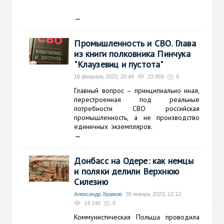
→
Промышленность и СВО. Глава
из книги полковника Пинчука
"Клаузевиц и пустота"
16 февраль 2023, 20:44
23 859
0
Главный вопрос – принципиально иная,
перестроенная под реальные
потребности СВО российская
промышленность, а не производство
единичных экземпляров.
→
Донбасс на Одере: как немцы
и поляки делили Верхнюю
Силезию
Александр Храмов
30 январь 2023, 12:12
14 146
0
Коммунистическая Польша проводила