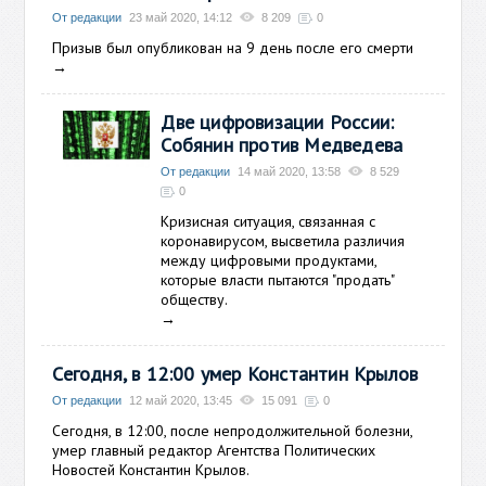
От редакции
23 май 2020, 14:12
8 209
0
Призыв был опубликован на 9 день после его смерти
→
Две цифровизации России:
Собянин против Медведева
От редакции
14 май 2020, 13:58
8 529
0
Кризисная ситуация, связанная с
коронавирусом, высветила различия
между цифровыми продуктами,
которые власти пытаются "продать"
обществу.
→
Сегодня, в 12:00 умер Константин Крылов
От редакции
12 май 2020, 13:45
15 091
0
Сегодня, в 12:00, после непродолжительной болезни,
умер главный редактор Агентства Политических
Новостей Константин Крылов.