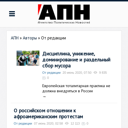
АПН
»
Авторы
»
От редакции
Дисциплина, унижение,
доминирование и раздельный
сбор мусора
От редакции
20 июнь 2020, 07:50
9 835
0
Европейская тоталитарная практика не
должна внедряться в России
→
О российском отношении к
афроамериканским протестам
От редакции
07 июнь 2020, 02:58
12 113
0