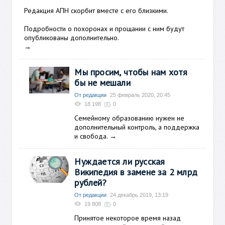
Редакция АПН скорбит вместе с его близкими.
Подробности о похоронах и прощании с ним будут
опубликованы дополнительно.
→
Мы просим, чтобы нам хотя
бы не мешали
От редакции
25 февраль 2020, 20:45
18 198
0
Семейному образованию нужен не
дополнительный контроль, а поддержка
и свобода.
→
Нуждается ли русская
Википедия в замене за 2 млрд
рублей?
От редакции
24 декабрь 2019, 13:19
19 808
0
Принятое некоторое время назад