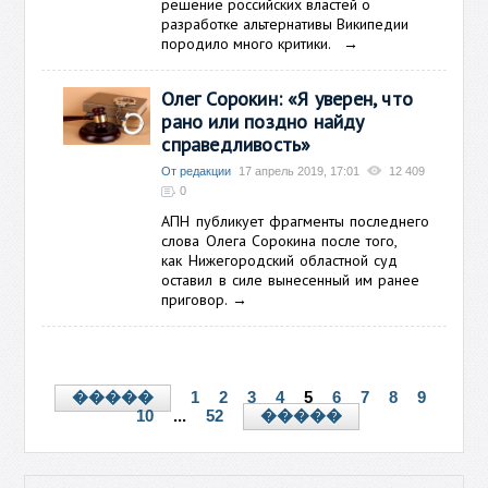
решение российских властей о
разработке альтернативы Википедии
породило много критики.
→
Олег Сорокин: «Я уверен, что
рано или поздно найду
справедливость»
От редакции
17 апрель 2019, 17:01
12 409
0
АПН публикует
фрагменты последнего
слова Олега Сорокина после того,
как
Нижегородский областной суд
оставил в силе вынесенный им ранее
приговор.
→
1
2
3
4
5
6
7
8
9
�����
10
...
52
�����