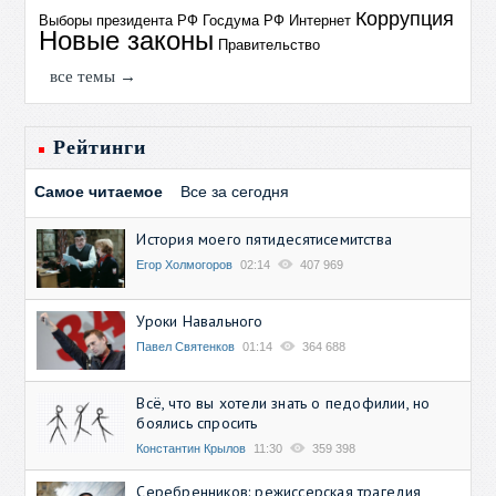
Коррупция
Выборы президента РФ
Госдума РФ
Интернет
Новые законы
Правительство
все темы →
Рейтинги
Самое читаемое
Все за сегодня
История моего пятидесятисемитства
Егор Холмогоров
02:14
407 969
Уроки Навального
Павел Святенков
01:14
364 688
Всё, что вы хотели знать о педофилии, но
боялись спросить
Константин Крылов
11:30
359 398
Серебренников: режиссерская трагедия