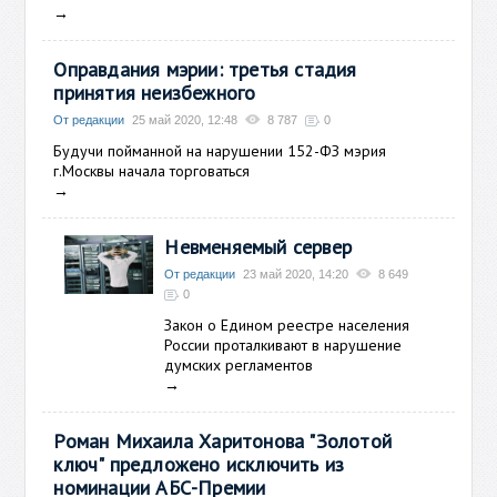
→
Оправдания мэрии: третья стадия
принятия неизбежного
От редакции
25 май 2020, 12:48
8 787
0
Будучи пойманной на нарушении 152-ФЗ мэрия
г.Москвы начала торговаться
→
Невменяемый сервер
От редакции
23 май 2020, 14:20
8 649
0
Закон о Едином реестре населения
России проталкивают в нарушение
думских регламентов
→
Роман Михаила Харитонова "Золотой
ключ" предложено исключить из
номинации АБС-Премии