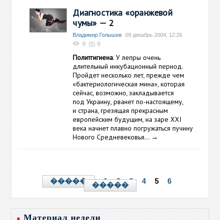
Диагностика «оранжевой
чумы» — 2
Владимир Голышев
09 декабрь 2004, 12:26
0
0
Политгигиена
. У лепры очень
длительный инкубационный период.
Пройдет несколько лет, прежде чем
«бактериологическая мина», которая
сейчас, возможно, закладывается
под Украину, рванет по-настоящему,
и страна, грезящая прекрасным
европейским будущим, на заре XXI
века начнет плавно погружаться пучину
Нового Средневековья…
→
1
2
3
4
5
6
�����
�����
Материал недели