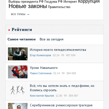
Коррупция
Выборы президента РФ
Госдума РФ
Интернет
Новые законы
Правительство
все темы →
Рейтинги
Самое читаемое
Все за сегодня
История моего пятидесятисемитства
Егор Холмогоров
02:14
407 934
Уроки Навального
Павел Святенков
01:14
364 658
Всё, что вы хотели знать о педофилии, но
боялись спросить
Константин Крылов
11:30
359 367
Серебренников: режиссерская трагедия