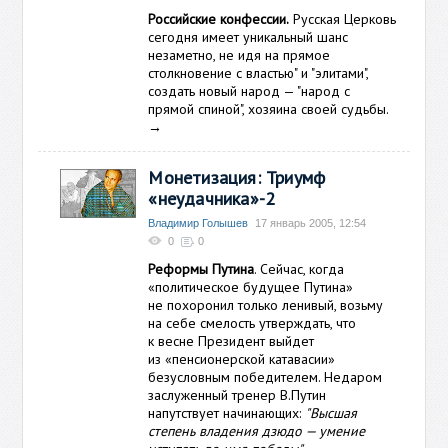
Российские конфессии.
Русская Церковь
сегодня имеет уникальный шанс
незаметно, не идя на прямое
столкновение с властью" и "элитами",
создать новый народ — "народ с
прямой спиной", хозяина своей судьбы.
→
Монетизация: Триумф
«неудачника»-2
Владимир Голышев
17 январь 2005, 12:54
0
0
Реформы Путина
. Сейчас, когда
«политическое будущее Путина»
не похоронил только ленивый, возьму
на себе смелость утверждать, что
к весне Президент выйдет
из «пенсионерской катавасии»
безусловным победителем. Недаром
заслуженный тренер В.Путин
напутствует начинающих:
"Высшая
степень владения дзюдо — умение