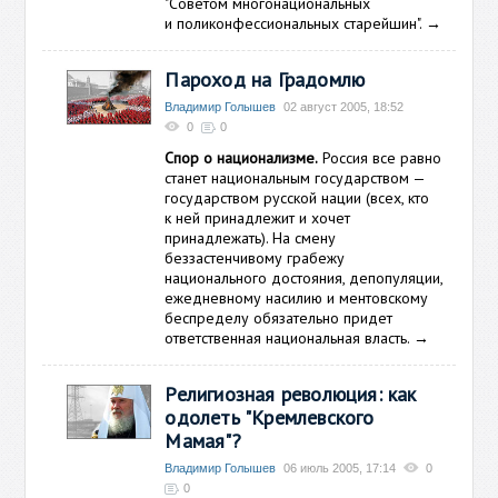
"Советом многонациональных
и поликонфессиональных старейшин".
→
Пароход на Градомлю
Владимир Голышев
02 август 2005, 18:52
0
0
Спор о национализме.
Россия все равно
станет национальным государством —
государством русской нации (всех, кто
к ней принадлежит и хочет
принадлежать). На смену
беззастенчивому грабежу
национального достояния, депопуляции,
ежедневному насилию и ментовскому
беспределу обязательно придет
ответственная национальная власть.
→
Религиозная революция: как
одолеть "Кремлевского
Мамая"?
Владимир Голышев
06 июль 2005, 17:14
0
0