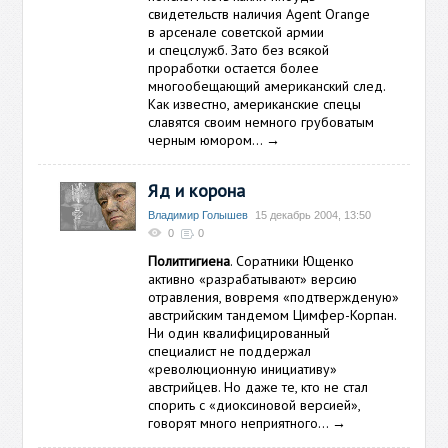
свидетельств наличия Agent Orange
в арсенале советской армии
и спецслужб. Зато без всякой
проработки остается более
многообещающий американский след.
Как известно, американские спецы
славятся своим немного грубоватым
черным юмором…
→
Яд и корона
Владимир Голышев
15 декабрь 2004, 13:50
0
0
Политгигиена
. Соратники Ющенко
активно «разрабатывают» версию
отравления, вовремя «подтвержденую»
австрийским тандемом Цимфер-Корпан.
Ни один квалифицированный
специалист не поддержал
«революционную инициативу»
австрийцев. Но даже те, кто не стал
спорить с «диоксиновой версией»,
говорят много неприятного…
→