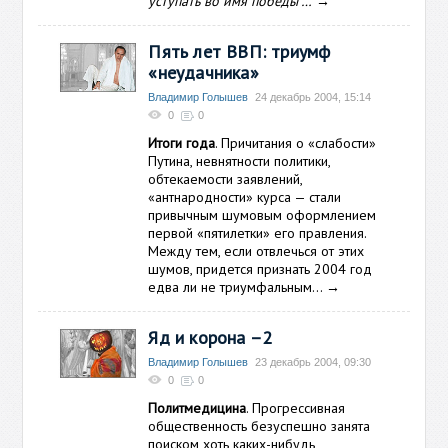
уступать во имя победы"…
→
Пять лет ВВП: триумф
«неудачника»
Владимир Голышев
24 декабрь 2004, 15:14
0
0
Итоги года
. Причитания о «слабости»
Путина, невнятности политики,
обтекаемости заявлений,
«антнародности» курса — стали
привычным шумовым оформлением
первой «пятилетки» его правления.
Между тем, если отвлечься от этих
шумов, придется признать 2004 год
едва ли не триумфальным…
→
Яд и корона –2
Владимир Голышев
23 декабрь 2004, 09:30
0
0
Политмедицина
. Прогрессивная
общественность безуспешно занята
поиском хоть каких-нибудь