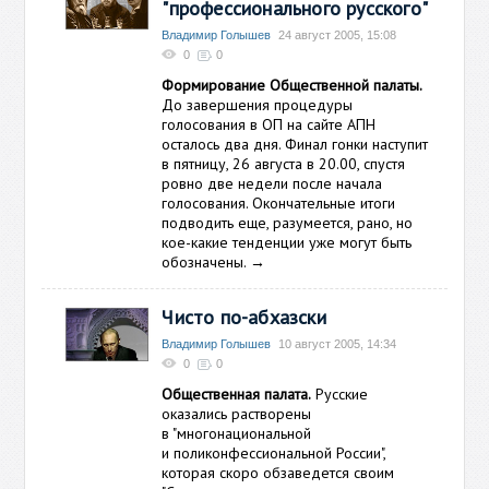
"профессионального русского"
Владимир Голышев
24 август 2005, 15:08
0
0
Формирование Общественной палаты.
До завершения процедуры
голосования в ОП на сайте АПН
осталось два дня. Финал гонки наступит
в пятницу, 26 августа в 20.00, спустя
ровно две недели после начала
голосования. Окончательные итоги
подводить еще, разумеется, рано, но
кое-какие тенденции уже могут быть
обозначены.
→
Чисто по-абхазски
Владимир Голышев
10 август 2005, 14:34
0
0
Общественная палата.
Русские
оказались растворены
в "многонациональной
и поликонфессиональной России",
которая скоро обзаведется своим