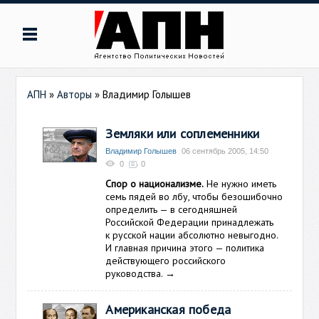
АПН
»
Авторы
»
Владимир Голышев
Земляки или соплеменники
Владимир Голышев
06 сентябрь 2005, 14:50
0
0
Спор о национализме.
Не нужно иметь
семь пядей во лбу, чтобы безошибочно
определить — в сегодняшней
Российской Федерации принадлежать
к русской нации абсолютно невыгодно.
И главная причина этого — политика
действующего российского
руководства.
→
Американская победа