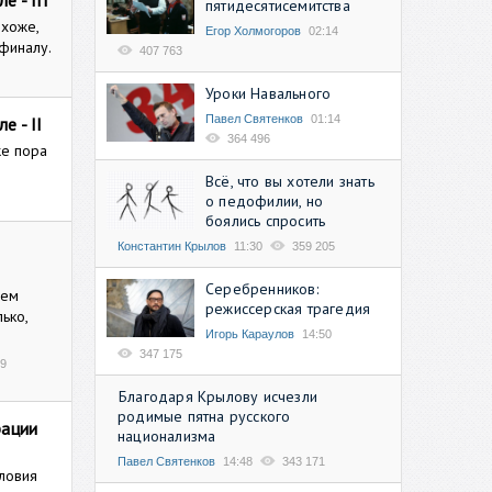
е - III
пятидесятисемитства
охоже,
Егор Холмогоров
02:14
финалу.
407 763
Уроки Навального
Павел Святенков
01:14
е - II
364 496
же пора
Всё, что вы хотели знать
о педофилии, но
боялись спросить
Константин Крылов
11:30
359 205
Серебренников:
чем
режиссерская трагедия
ько,
Игорь Караулов
14:50
347 175
29
Благодаря Крылову исчезли
родимые пятна русского
рации
национализма
Павел Святенков
14:48
343 171
ловия