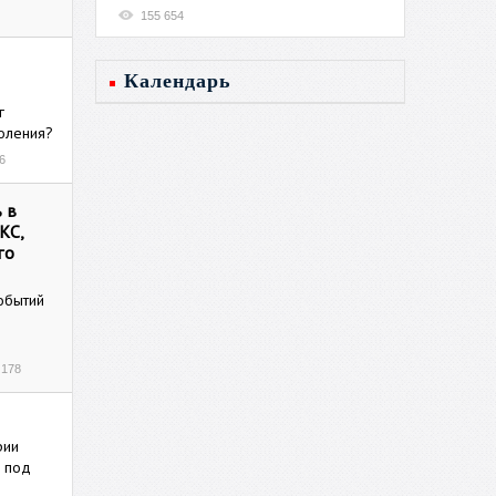
155 654
Календарь
г
оления?
6
 в
КС,
го
обытий
 178
рии
 под