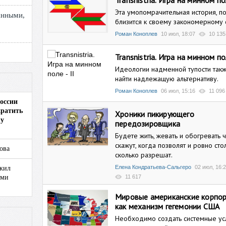
Transnistria. Игра на минном пол
Эта умопомрачительная история, п
анными,
близится к своему закономерному 
Роман Коноплев
10 июл, 18:07
10 135
Transnistria. Игра на минном пол
Идеологии надменной тупости так
найти надлежащую альтернативу.
Роман Коноплев
06 июл, 15:16
11 096
оссии
кратить
Хроники пикирующего
 у
передозировщика
Будете жить, жевать и обогревать 
скажут, когда позволят и ровно стол
ова
сколько разрешат.
Елена Кондратьева-Сальгеро
02 июл, 16:
лжил
ами
11 617
Мировые американские корпо
как механизм гегемонии США
Необходимо создать системные ус