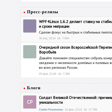
Пресс-релизы
WPF4Linux 1.6.2 делает ставку на стаби
и сроки миграции
Cделан фокус на быстрых и стабильных пилота
30 апр, 10:14
7 804
Очередной сезон Всероссийской Перепи
Воробьёв
Давайте поможем специалистам собрать конк
сведения о численности домóвых и полевых 
во всех регионах России.
05 фев, 01:06
7 368
Блоги
Солдат Великой Отечественной: причин
СР
уникальности
Семён Резниченко
10 фев, 13:12
17 799