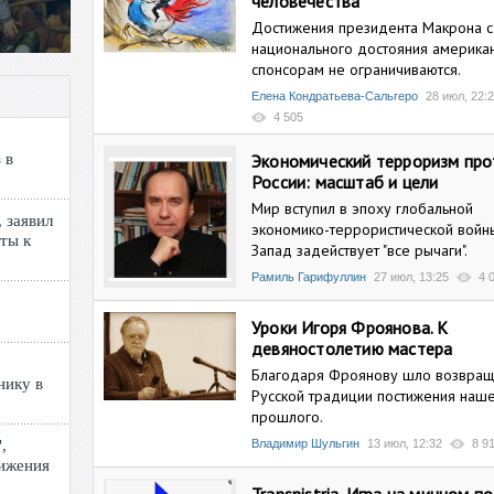
человечества
Достижения президента Макрона 
национального достояния америка
спонсорам не ограничиваются.
Елена Кондратьева-Сальгеро
28 июл, 22:
4 505
 в
Экономический терроризм про
России: масштаб и цели
Мир вступил в эпоху глобальной
 заявил
экономико-террористической войны
ты к
Запад задействует "все рычаги".
Рамиль Гарифуллин
27 июл, 13:25
4 
Уроки Игоря Фроянова. К
девяностолетию мастера
Благодаря Фроянову шло возвращ
нику в
Русской традиции постижения наш
прошлого.
,
Владимир Шульгин
13 июл, 12:32
8 9
нижения