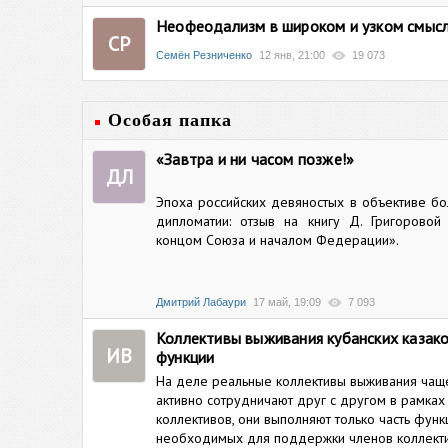
Неофеодализм в широком и узком смыс
СР
Семён Резниченко
12 янв, 21:00
19 073
Особая папка
«Завтра и ни часом позже!»
ДЛ
Эпоха российских девяностых в объективе бо
дипломатии: отзыв на книгу Д. Григорово
концом Союза и началом Федерации».
Дмитрий Лабаури
17 май, 19:09
7 093
Коллективы выживания кубанских казако
ИВ
функции
На деле реальные коллективы выживания чащ
активно сотрудничают друг с другом в рамках
коллективов, они выполняют только часть функ
необходимых для поддержки членов коллекти