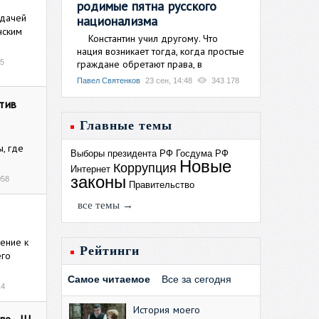
родимые пятна русского
сдачей
национализма
нским
Константин учил другому. Что
нация возникает тогда, когда простые
граждане обретают права, в
25
Павел Святенков
23 сен, 14:48
343 178
тив
Главные темы
, где
Выборы президента РФ
Госдума РФ
Новые
Коррупция
Интернет
законы
058
Правительство
все темы →
ение к
Рейтинги
его
Самое читаемое
Все за сегодня
14
История моего