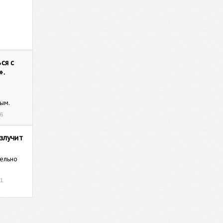
ся с
».
ым.
16
злучит
тельно
31