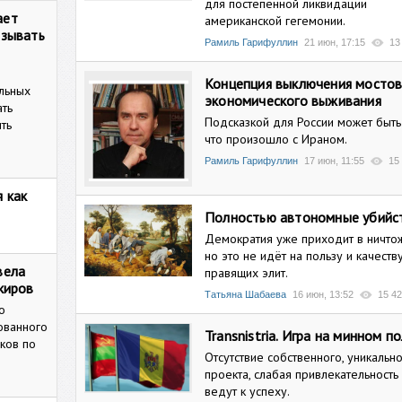
для постепенной ликвидации
ает
американской гегемонии.
азывать
Рамиль Гарифуллин
21 июн, 17:15
13
Концепция выключения мосто
ельных
экономического выживания
ать
Подсказкой для России может быть 
ть
что произошло с Ираном.
Рамиль Гарифуллин
17 июн, 11:55
15
 как
Полностью автономные убийс
Демократия уже приходит в ничто
но это не идёт на пользу и качеств
вела
правящих элит.
киров
Татьяна Шабаева
16 июн, 13:52
15 4
о
ованного
Transnistria. Игра на минном п
ков по
Отсутствие собственного, уникальн
проекта, слабая привлекательность 
ведут к успеху.