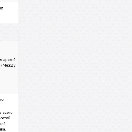
ле
лгарской
й «Между
в:
е всего
 сетей
ций,
ва.