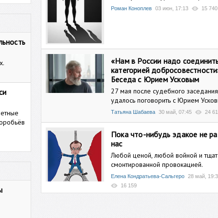
Роман Коноплев
03 июн, 17:13
15 740
льность
«Нам в России надо соединить
х.
категорией добросовестности
Беседа с Юрием Усковым
27 мая после судебного заседания
си
удалось поговорить с Юрием Усков
ретные
Татьяна Шабаева
30 май, 07:45
24 6
воробьёв
Пока что-нибудь эдакое не ра
нас
Любой ценой, любой войной и тща
смонтированной провокацией.
Елена Кондратьева-Сальгеро
28 май, 19:
16 159
ы