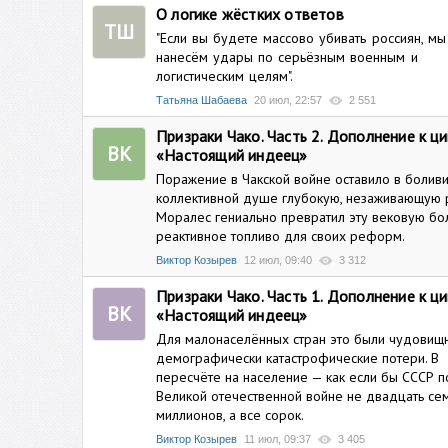
О логике жёстких ответов
ТШ
"Если вы будете массово убивать россиян, мы
нанесём удары по серьёзным военным и
логистическим целям".
Татьяна Шабаева
20 июл, 22:57
2 551
Призраки Чако. Часть 2. Дополнение к ци
ВК
«Настоящий индеец»
Поражение в Чакской войне оставило в болив
коллективной душе глубокую, незаживающую р
Моралес гениально превратил эту вековую бо
реактивное топливо для своих реформ.
Виктор Козырев
12 июл, 09:40
3 312
Призраки Чако. Часть 1. Дополнение к ци
ВК
«Настоящий индеец»
Для малонаселённых стран это были чудовищ
демографически катастрофические потери. В
пересчёте на население — как если бы СССР п
Великой отечественной войне не двадцать се
миллионов, а все сорок.
Виктор Козырев
11 июл, 09:37
3 405