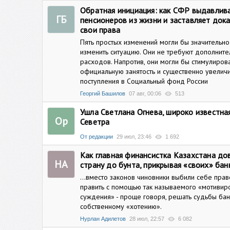
Обратная инициация: как СФР выдавлив
ГБ
пенсионеров из жизни и заставляет док
свои права
Пять простых изменений могли бы значительно
изменить ситуацию. Они не требуют дополнит
расходов. Напротив, они могли бы стимулиров
официальную занятость и существенно увеличи
поступления в Социальный фонд России
Георгий Башилов
07 авг, 00:06
513
Ушла Светлана Огнева, широко известная
Ор
Севетра
От редакции
29 июл, 23:46
1 692
Как главная финансистка Казахстана до
НА
страну до бунта, прикрывая «своих» бан
...вместо законов чиновники выбили себе прав
править с помощью так называемого «мотивир
суждения» - проще говоря, решать судьбы бан
собственному «хотению».
Нурлан Адилетов
28 июл, 22:57
6 082