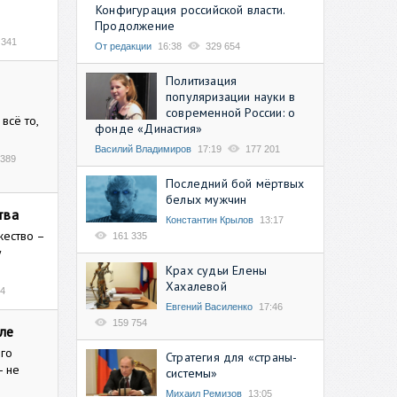
Конфигурация российской власти.
Продолжение
 341
От редакции
16:38
329 654
Политизация
в
популяризации науки в
современной России: о
всё то,
фонде «Династия»
Василий Владимиров
17:19
177 201
 389
Последний бой мёртвых
белых мужчин
тва
Константин Крылов
13:17
жество –
161 335
у
Крах судьи Елены
Хахалевой
24
Евгений Василенко
17:46
159 754
оле
ого
Стратегия для «страны-
- не
системы»
Михаил Ремизов
13:05