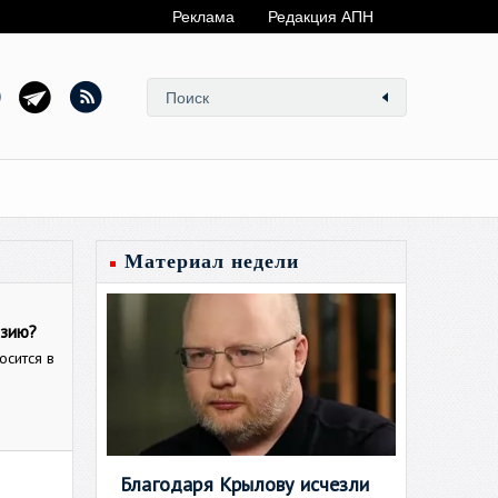
Реклама
Редакция АПН
Материал недели
езию?
осится в
Благодаря Крылову исчезли