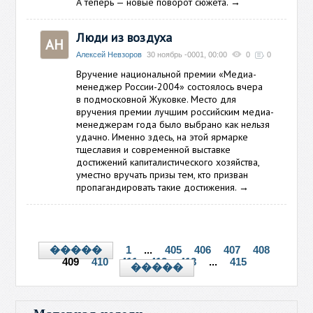
А теперь — новые поворот сюжета.
→
Люди из воздуха
АН
Алексей Невзоров
30 ноябрь -0001, 00:00
0
0
Вручение национальной премии «Медиа-
менеджер России-2004» состоялось вчера
в подмосковной Жуковке. Место для
вручения премии лучшим российским медиа-
менеджерам года было выбрано как нельзя
удачно. Именно здесь, на этой ярмарке
тщеславия и современной выставке
достижений капиталистического хозяйства,
уместно вручать призы тем, кто призван
пропагандировать такие достижения.
→
1
...
405
406
407
408
�����
409
410
411
412
413
...
415
�����