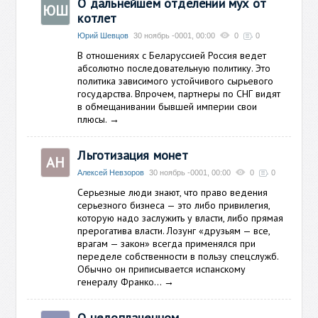
О дальнейшем отделении мух от
ЮШ
котлет
Юрий Шевцов
30 ноябрь -0001, 00:00
0
0
В отношениях с Беларуссией Россия ведет
абсолютно последовательную политику. Это
политика зависимого устойчивого сырьевого
государства. Впрочем, партнеры по СНГ видят
в обмещанивании бывшей империи свои
плюсы.
→
Льготизация монет
АН
Алексей Невзоров
30 ноябрь -0001, 00:00
0
0
Серьезные люди знают, что право ведения
серьезного бизнеса — это либо привилегия,
которую надо заслужить у власти, либо прямая
прерогатива власти. Лозунг «друзьям — все,
врагам — закон» всегда применялся при
переделе собственности в пользу спецслужб.
Обычно он приписывается испанскому
генералу Франко…
→
О недоплаченном