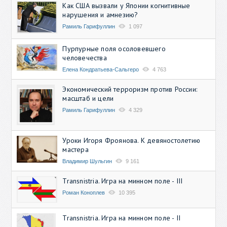
Как США вызвали у Японии когнитивные
нарушения и амнезию?
Рамиль Гарифуллин
1 097
Пурпурные поля осоловевшего
человечества
Елена Кондратьева-Сальгеро
4 763
Экономический терроризм против России:
масштаб и цели
Рамиль Гарифуллин
4 329
Уроки Игоря Фроянова. К девяностолетию
мастера
Владимир Шульгин
9 161
Transnistria. Игра на минном поле - III
Роман Коноплев
10 395
Transnistria. Игра на минном поле - II