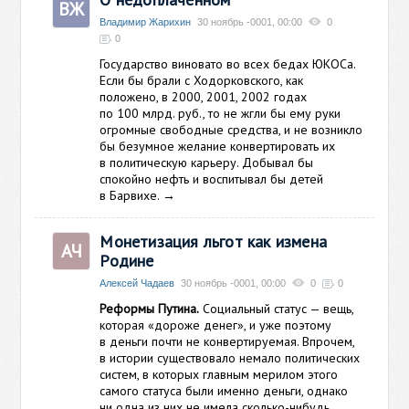
ВЖ
Владимир Жарихин
30 ноябрь -0001, 00:00
0
0
Государство виновато во всех бедах ЮКОСа.
Если бы брали с Ходорковского, как
положено, в 2000, 2001, 2002 годах
по 100 млрд. руб., то не жгли бы ему руки
огромные свободные средства, и не возникло
бы безумное желание конвертировать их
в политическую карьеру. Добывал бы
спокойно нефть и воспитывал бы детей
в Барвихе.
→
Монетизация льгот как измена
АЧ
Родине
Алексей Чадаев
30 ноябрь -0001, 00:00
0
0
Реформы Путина.
Социальный статус — вещь,
которая «дороже денег», и уже поэтому
в деньги почти не конвертируемая. Впрочем,
в истории существовало немало политических
систем, в которых главным мерилом этого
самого статуса были именно деньги, однако
ни одна из них не имела сколько-нибудь