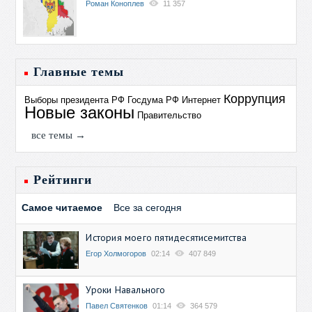
Роман Коноплев
11 357
Главные темы
Коррупция
Выборы президента РФ
Госдума РФ
Интернет
Новые законы
Правительство
все темы →
Рейтинги
Самое читаемое
Все за сегодня
История моего пятидесятисемитства
Егор Холмогоров
02:14
407 849
Уроки Навального
Павел Святенков
01:14
364 579