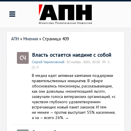
АПН
»
Мнения
» Страница 409
Власть остается наедине с собой
СЧ
Сергей Черняховский
30 ноябрь -0001, 00:00
0
0
В медиа идет активная кампания поддержки
правительственных инициатив. В эфире
обосновались пенсионеры, рассказывающие,
как они довольны «монетизацией льгот»,
зазвучали голоса ветеранских организаций, «с
чувством глубокого удовлетворения»
встречающих новый пакет законов. И тем
не менее — против выступает 55% населения,
а за — всего 26%.
→