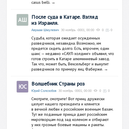
casus belli.
→
После суда в Катаре. Взгляд
АШ
из Израиля.
Авраам Шмулевич
30 ноябрь -0001, 00:00
0
0
Судьба, которая ожидает осужденных
разведчиков, незавидна. Возможно, им
придется сидеть долго. Есть, впрочем, один
шанс — недавно «САУЛ-холдинг» объявил, что
готов строить в Катаре алюминиевый завод.
Так что, может быть, Вексельберг и выкупит
разведчиков по примеру яиц Фаберже.
→
Волшебник Страны роз
ЮС
Юрий Солозобов
30 ноябрь -0001, 00:00
0
0
Смотрите, смотрите! Вот принц дружески
целует нашего президента и клянется
в вечной любви к российским военным базам.
Тут же поданные принца дают российским
миротворцам под зад коленом и отбирают
у них грозные боевые машины и ракеты.