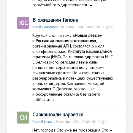
серьёзной государственности.
→
В ожидании Гапона
ЮС
Юрий Солозобов
30 ноябрь -0001, 00:00
0
0
Круглый стол на тему
«Новые левые»
в России: идеология и технология»
,
организованный
АПН
, состоялся 6 июля
в конференц-зале
Института национальной
стратегии (ИНС
). По мнению директора ИНС
С.Белковского, сегодня левые силы
не выглядят серьезными получателями
финансовых средств. Но и сами «низы»
разочаровались в потенциях существующих
«левых» лидеров. Как заявил молодой
коммунист С.Доренко, униженные
и оскорбленные остались без своего
лоббиста.
→
Саакашвили нарвется
СИ
Сергей Ильин
30 ноябрь -0001, 00:00
0
0
Нет, господа. Это уже не провокация. Это —