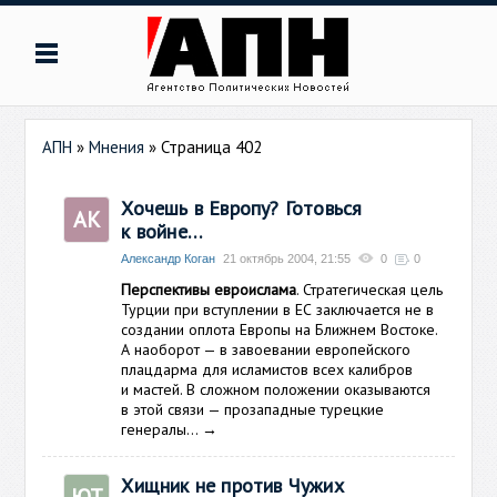
АПН
»
Мнения
» Страница 402
Хочешь в Европу? Готовься
АК
к войне…
Александр Коган
21 октябрь 2004, 21:55
0
0
Перспективы евроислама
. Стратегическая цель
Турции при вступлении в ЕС заключается не в
создании оплота Европы на Ближнем Востоке.
А наоборот — в завоевании европейского
плацдарма для исламистов всех калибров
и мастей. В сложном положении оказываются
в этой связи — прозападные турецкие
генералы…
→
Хищник не против Чужих