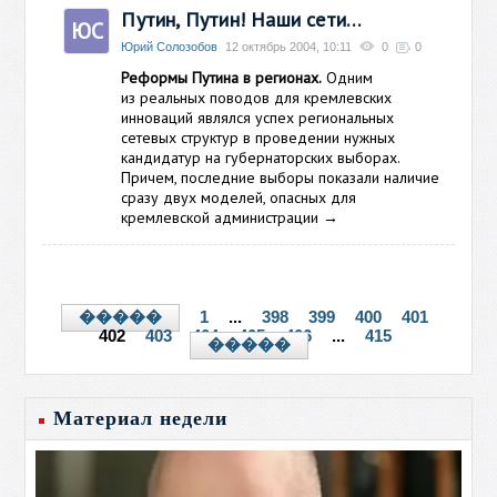
Путин, Путин! Наши сети…
ЮС
Юрий Солозобов
12 октябрь 2004, 10:11
0
0
Реформы Путина в регионах.
Одним
из реальных поводов для кремлевских
инноваций являлся успех региональных
сетевых структур в проведении нужных
кандидатур на губернаторских выборах.
Причем, последние выборы показали наличие
сразу двух моделей, опасных для
кремлевской администрации
→
1
...
398
399
400
401
�����
402
403
404
405
406
...
415
�����
Материал недели