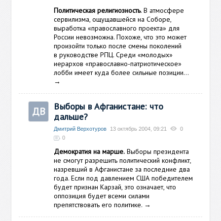
Политическая религиозность
. В атмосфере
сервилизма, ощущавшейся на Соборе,
выработка «православного проекта» для
России невозможна. Похоже, что это может
произойти только после смены поколений
в руководстве РПЦ. Среди «молодых»
иерархов «православно-патриотическое»
лобби имеет куда более сильные позиции…
→
Выборы в Афганистане: что
ДВ
дальше?
Дмитрий Верхотуров
13 октябрь 2004, 09:21
0
0
Демократия на марше.
Выборы президента
не смогут разрешить политический конфликт,
назревший в Афганистане за последние два
года. Если под давлением США победителем
будет признан Карзай, это означает, что
оппозиция будет всеми силами
препятствовать его политике.
→