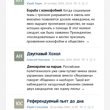
ЮТ
Юрий Терин
20 октябрь 2004, 19:15
0
0
Борьба с ксенофобией
. Когда социальная
ткань с треском разрывается и сквозь нее
внезапно появляется доселе неведомое, но
явно ищущее пропитания существо, не надо
истошно кричать о помощи. В этот момент
следует, как было заявлено Президентом,
«последовательно и жестко пресекать
проявления ксенофобии в обществе».
→
Двуглавый Хохол
АН
Алексей Невзоров
19 октябрь 2004, 08:50
0
0
Демократия на марше.
Российские
политтехнологи уже сами путают имена своих
украинских заказчиков: вместо «Януковича»
говорят «Ющенко» и наоборот. Такой вот
наблюдается загадочный феномен слияния
двух кандидатов «во едину плоть»
→
Референдуемый пьет до дна
ЮС
Юрий Солозобов
18 октябрь 2004, 11:50
0
0