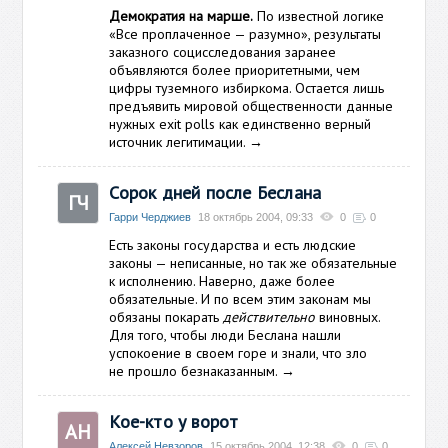
Демократия на марше.
По известной логике
«Все проплаченное — разумно», результаты
заказного социсследования заранее
объявляются более приоритетными, чем
цифры туземного избиркома. Остается лишь
предъявить мировой общественности данные
нужных exit polls как единственно верный
источник легитимации.
→
Сорок дней после Беслана
ГЧ
Гарри Черджиев
18 октябрь 2004, 09:33
0
0
Есть законы государства и есть людские
законы — неписанные, но так же обязательные
к исполнению. Наверно, даже более
обязательные. И по всем этим
законам мы
обязаны покарать
действительно
виновных.
Для того, чтобы люди Беслана нашли
успокоение в своем горе и знали, что зло
не прошло безнаказанным.
→
Кое-кто у ворот
АН
Алексей Невзоров
15 октябрь 2004, 12:38
0
0