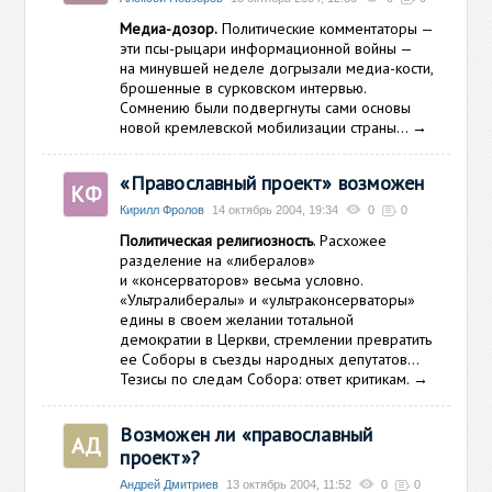
Медиа-дозор.
Политические комментаторы —
эти псы-рыцари информационной войны —
на минувшей неделе догрызали медиа-кости,
брошенные в сурковском интервью.
Сомнению были подвергнуты сами основы
новой кремлевской мобилизации страны…
→
«Православный проект» возможен
КФ
Кирилл Фролов
14 октябрь 2004, 19:34
0
0
Политическая религиозность
. Расхожее
разделение на «либералов»
и «консерваторов» весьма условно.
«Ультралибералы» и «ультраконсерваторы»
едины в своем желании тотальной
демократии в Церкви, стремлении превратить
ее Соборы в съезды народных депутатов…
Тезисы по следам Собора: ответ критикам.
→
Возможен ли «православный
АД
проект»?
Андрей Дмитриев
13 октябрь 2004, 11:52
0
0