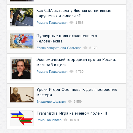
Как США вызвали у Японии когнитивные
нарушения и амнезию?
Рамиль Гарифуллин
1 568
Пурпурные поля осоловевшего
человечества
Елена Кондратьева-Сальгеро
5 170
Экономический терроризм против России:
масштаб и цели
Рамиль Гарифуллин
4 730
Уроки Игоря Фроянова. К девяностолетию
мастера
Владимир Шульгин
9 559
Transnistria. Игра на минном поле - III
Роман Коноплев
10 801