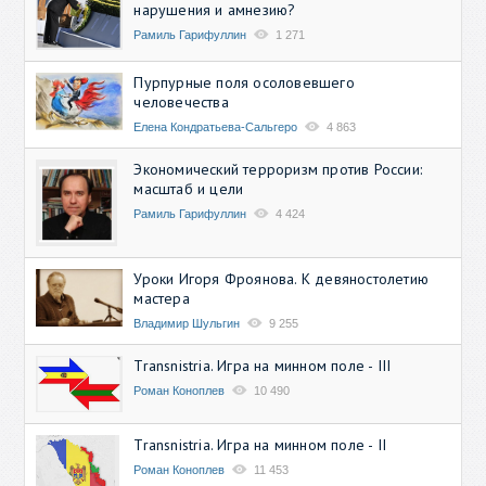
нарушения и амнезию?
Рамиль Гарифуллин
1 271
Пурпурные поля осоловевшего
человечества
Елена Кондратьева-Сальгеро
4 863
Экономический терроризм против России:
масштаб и цели
Рамиль Гарифуллин
4 424
Уроки Игоря Фроянова. К девяностолетию
мастера
Владимир Шульгин
9 255
Transnistria. Игра на минном поле - III
Роман Коноплев
10 490
Transnistria. Игра на минном поле - II
Роман Коноплев
11 453