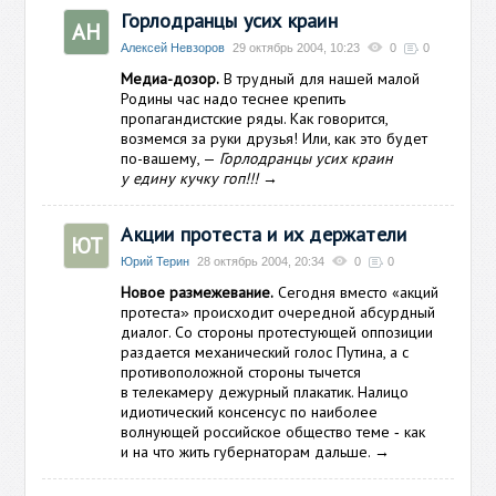
Горлодранцы усих краин
АН
Алексей Невзоров
29 октябрь 2004, 10:23
0
0
Медиа-дозор.
В трудный для нашей малой
Родины час надо теснее крепить
пропагандистские ряды. Как говорится,
возмемся за руки друзья! Или, как это будет
по-вашему, —
Горлодранцы усих краин
у едину кучку гоп!!!
→
Акции протеста и их держатели
ЮТ
Юрий Терин
28 октябрь 2004, 20:34
0
0
Новое размежевание.
Сегодня вместо «акций
протеста
происходит очередной абсурдный
»
диалог. Со стороны протестующей оппозиции
раздается механический голос Путина, а с
противоположной стороны тычется
в телекамеру
дежурный плакатик. Налицо
идиотический консенсус по наиболее
волнующей российское общество теме
как
-
и на что жить губернаторам дальше.
→