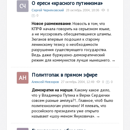
О ереси «красного путинизма»
СЧ
Сергей Черняховский
28 октябрь 2004, 18:06
0
0
Новое размежевание
. Новость в том, что
КПРФ начала говорить на серьезном языке,
а не муссировать обесцветившиеся штампы.
Зюганов впервые подошел к старому
ленинскому тезису о необходимости
разрушения существующего государства.
Ведь даже буржуазно-демократический
режим для коммунистов лучше нынешнего.
→
Политгопак в прямом эфире
АН
Алексей Невзоров
27 октябрь 2004, 12:49
0
0
Демократия на марше.
Какому какое дело,
что у Владимира Путина и Верки Сердючки
совсем разные амплуа?!.. Главное, чтоб было
политехнологам уплочено! И плевать, что
российского президента уже открыто
называют «шоу-меном Януковича».
→