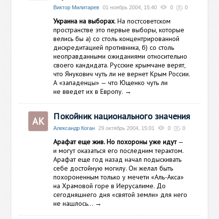
Виктор Милитарев
01 ноябрь 2004, 15:40
0
0
Украина на выборах
. На постсоветском
пространстве это первые выборы, которые
велись бы а) со столь концентрированной
дискредитацией противника, б) со столь
неоправданными ожиданиями относительно
своего кандидата. Русские крымчане верят,
что Янукович чуть ли не вернет Крым России.
А «западенцы» — что Ющенко чуть ли
не введет их в Европу.
→
Покойник национального значения
АК
Александр Коган
29 октябрь 2004, 15:01
0
0
Арафат еще жив. Но похороны уже идут
—
и могут оказаться его последним терактом.
Арафат еще год назад начал подыскивать
себе достойную могилу. Он желал быть
похороненным только у мечети «Аль-Акса»
на Храмовой горе в Иерусалиме. До
сегодняшнего дня «святой земли» для него
не нашлось…
→