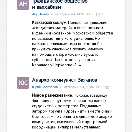
Гражданское общество
АН
и ваххабизм
Абу Намир
26 октябрь 2004, 14:31
0
0
Кавказский социум
. Появление движения
«солдатских матерей» в инфантильном
и феминизированном московском обществе
не вызывает ни у кого удивления. Но
на Кавказе никакие силы не смогли бы
принудить участников позвать мамочку
на помощь в споре «хозяйствующих
субъектов». Так что же случилось с
Карачаево-Черкессией?
→
Анархо-коммунист Зюганов
ЮС
Юрий Солозобов
25 октябрь 2004, 19:06
0
0
Новое размежевание
. Похоже, товарищу
Зюганову пишут речи сочинители плохих
студенческих рефератов. Подлинным
автором лозунга «Врозь идти, вместе бить!»
был совсем не Ленин, а один лидер анархо-
коммунистов, выступивший с программой
координации антиправительственных