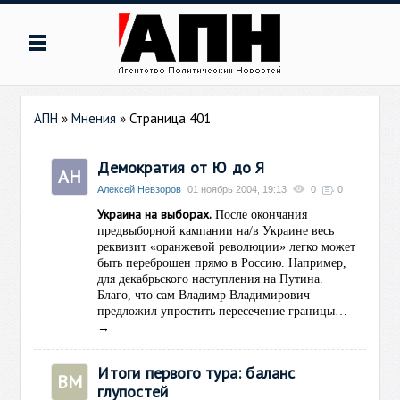
АПН
»
Мнения
» Страница 401
Демократия от Ю до Я
АН
Алексей Невзоров
01 ноябрь 2004, 19:13
0
0
Украина на выборах.
После окончания
предвыборной кампании на/в Украине весь
реквизит «оранжевой революции» легко может
быть переброшен прямо в Россию. Например,
для декабрьского наступления на Путина.
Благо, что сам Владимр Владимирович
предложил
упростить пересечение границы…
→
Итоги первого тура: баланс
ВМ
глупостей