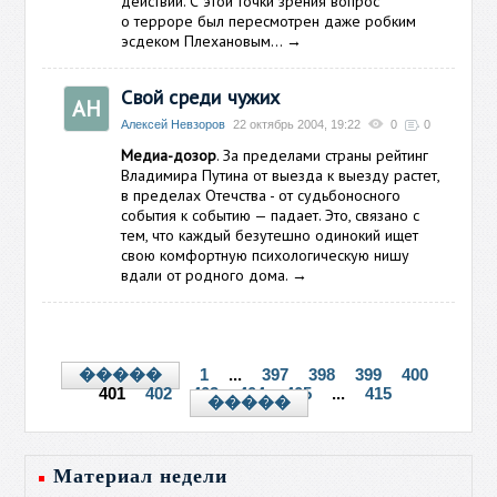
действий. С этой точки зрения вопрос
о терроре был пересмотрен даже робким
эсдеком Плехановым…
→
Свой среди чужих
АН
Алексей Невзоров
22 октябрь 2004, 19:22
0
0
Медиа-дозор
. За пределами страны рейтинг
Владимира Путина от выезда к выезду растет,
в пределах Отечства - от судьбоносного
события к событию — падает. Это, связано с
тем, что каждый безутешно одинокий ищет
свою комфортную психологическую нишу
вдали от родного дома.
→
1
...
397
398
399
400
�����
401
402
403
404
405
...
415
�����
Материал недели