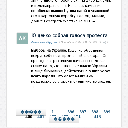
антипутинского лобби стали на диво как умны
и целенаправленны. Началась кампания
по обкладыванию Путина ватой и упаковкой
его в картонную коробку, где он, видимо,
должен смотреть счастливые сны.
→
Ющенко собрал голоса протеста
АК
Александр Крутов
03 ноябрь 2004, 09:59
0
0
Выборы на Украине.
Ющенко объединил
вокруг себя весь протестный электорат. Он
проводил агрессивную кампанию и делал
ставку на то, что нынешние власти Украины
в лице Януковича, действуют не в интересах
всего народа. Это обеспечило ему
поддержку со стороны очень многих людей.
→
1
...
396
397
398
399
�����
400
401
402
403
404
...
415
�����