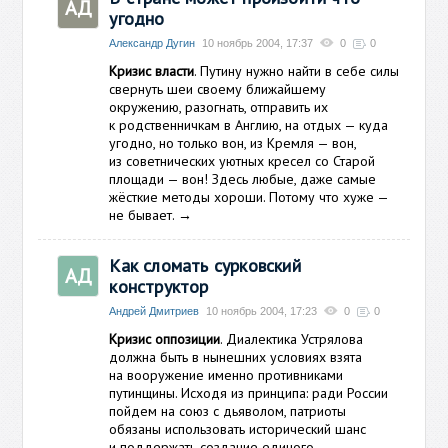
АД
угодно
Александр Дугин
10 ноябрь 2004, 17:37
0
0
Кризис власти
. Путину нужно найти в себе силы
свернуть шеи своему ближайшему
окружению, разогнать, отправить их
к родственничкам в Англию, на отдых — куда
угодно, но только вон, из Кремля — вон,
из советнических уютных кресел со Старой
площади — вон! Здесь любые, даже самые
жёсткие методы хороши. Потому что хуже —
не бывает.
→
Как сломать сурковский
АД
конструктор
Андрей Дмитриев
10 ноябрь 2004, 17:23
0
0
Кризис оппозиции
. Диалектика Устрялова
должна быть в нынешних условиях взята
на вооружение именно противниками
путинщины. Исходя из принципа: ради России
пойдем на союз с дьяволом, патриоты
обязаны использовать исторический шанс
и поддержать создание единого