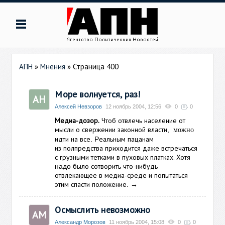
АПН
»
Мнения
» Страница 400
Море волнуется, раз!
АН
Алексей Невзоров
12 ноябрь 2004, 12:56
0
0
Медиа-дозор.
Чтоб
отвлечь население от
мысли о свержении законной власти
,
можно
идти на все
еальным пацанам
. Р
из полпредства приходится даже встречаться
с грузными тетками в пуховых платках. Хотя
было
сотворить
что-нибудь
надо
отвлекающее
в медиа-среде и попытаться
этим спасти положение
→
.
Осмыслить невозможно
АМ
Александр Морозов
11 ноябрь 2004, 15:08
0
0