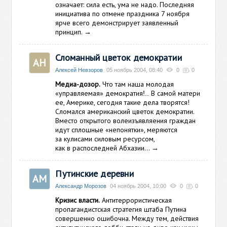
означает: сила есть, ума не надо. Последняя
инициатива по отмене праздника 7 ноября
ярче всего демонстрирует заявленный
принцип.
→
Сломанный цветок демократии
АН
Алексей Невзоров
05 ноябрь 2004, 08:40
0
0
Медиа-дозор.
Что там наша молодая
«управляемая» демократия
В самой матери
!..
ее, Америке, сегодня такие дела творятся!
Сломался американский цветок демократии.
Вместо открытого волеизъявляения граждан
идут сплошные «непонятки», меряются
за кулисами силовым ресурсом,
как в распоследней Абхазии…
→
Путинские деревни
АМ
Александр Морозов
04 ноябрь 2004, 10:00
0
0
Кризис власти.
Антитеррористическая
пропагандистская стратегия штаба Путина
совершенно ошибочна. Между тем, действия