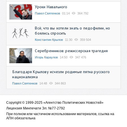
Уроки Навального
Павел Святенков
01:14
364 792
Всё, что вы хотели знать о педофилии, но
боялись спросить
Константин Крылов
11:30
359 504
Серебренников: режиссерская трагедия
Игорь Караулов
14:50
347 476
Благодаря Крылову исчезли родимые пятна русского
национализма
Павел Святенков
14:48
344 863
Copyright © 1999-2025 «Агентство Политических Новостей»
Лицензия Минпечати Эл. №77-2792
При полном или частичном использовании материалов, ссылка на
АПН обязательна