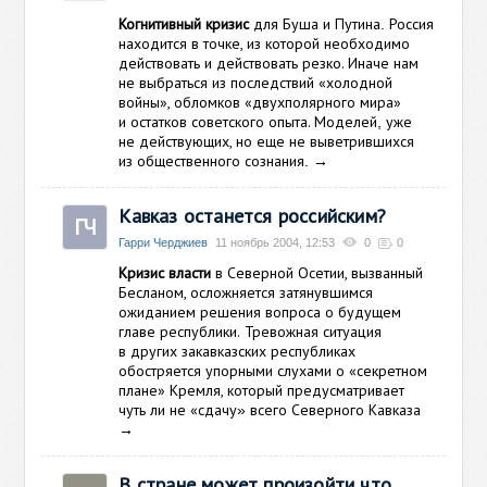
Когнитивный кризис
для Буша и Путина
Россия
.
находится в точке, из которой необходимо
действовать и действовать резко. Иначе нам
не выбраться из последствий «холодной
войны», обломков «двухполярного мира»
и остатков советского опыта. Моделей
уже
,
не действующих, но еще не выветрившихся
из общественного сознания
→
.
Кавказ останется российским?
ГЧ
Гарри Черджиев
11 ноябрь 2004, 12:53
0
0
Кризис власти
в Северной Осетии, вызванный
Бесланом, осложняется затянувшимся
ожиданием решения вопроса о будущем
главе республики.
Тревожная ситуация
в других закавказских республиках
обостряется упорными слухами о «секретном
плане» Кремля, который предусматривает
чуть ли не «сдачу
всего Северного Кавказа
»
→
В стране может произойти что