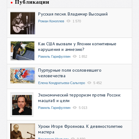
Публикации
Русская песня. Владимир Высоцкий
Роман Коноплев
1 570
Как США вызвали у Японии когнитивные
нарушения и амнезию?
Рамиль Гарифуллин
1 852
Пурпурные поля осоловевшего
человечества
Елена Кондратьева-Сальгеро
5 452
Экономический терроризм против России:
масштаб и цели
Рамиль Гарифуллин
5 013
Уроки Игоря Фроянова. К девяностолетию
мастера
Владимир Шульгин
9 830