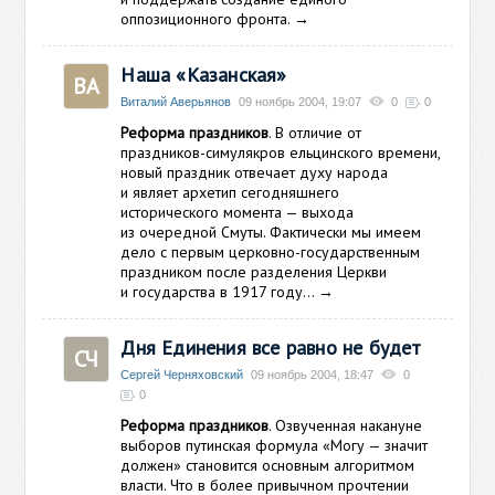
оппозиционного фронта.
→
Наша «Казанская»
ВА
Виталий Аверьянов
09 ноябрь 2004, 19:07
0
0
Реформа праздников
. В отличие от
праздников-симулякров ельцинского времени,
новый праздник отвечает духу народа
и являет архетип сегодняшнего
исторического момента — выхода
из очередной Смуты. Фактически мы имеем
дело с первым церковно-государственным
праздником после разделения Церкви
и государства в 1917 году…
→
Дня Единения все равно не будет
СЧ
Сергей Черняховский
09 ноябрь 2004, 18:47
0
0
Реформа праздников
. Озвученная накануне
выборов путинская формула «Могу — значит
должен» становится основным алгоритмом
власти. Что в более привычном прочтении