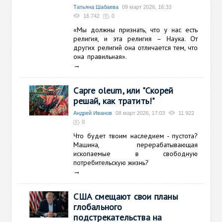
Татьяна Шабаева
09 март 2026, 16:33
16 742
0
«Мы должны признать, что у нас есть
религия, и эта религия – Наука. От
других религий она отличается тем, что
она правильная».
→
Capre oleum, или "Скорей
решай, как тратить!"
Андрей Иванов
08 март 2026, 17:03
11 922
0
Что будет твоим наследием - пустота?
Машина, перерабатывающая
ископаемые в свободную
потребительскую жизнь?
→
США смещают свои планы
глобального
подстрекательства на