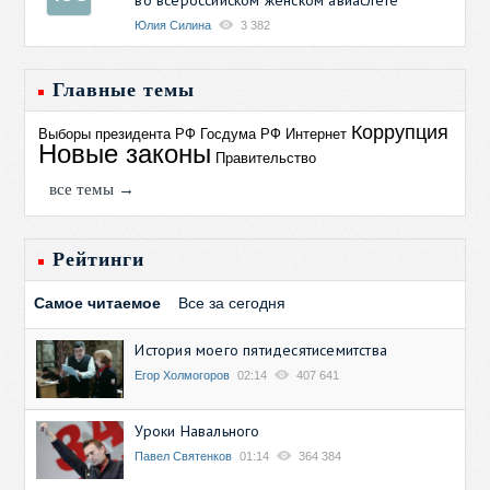
Юлия Силина
3 382
Главные темы
Коррупция
Выборы президента РФ
Госдума РФ
Интернет
Новые законы
Правительство
все темы →
Рейтинги
Самое читаемое
Все за сегодня
История моего пятидесятисемитства
Егор Холмогоров
02:14
407 641
Уроки Навального
Павел Святенков
01:14
364 384