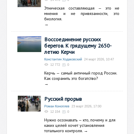
Этническая составляющая — это не
мнения и не привязанности, это
биология.
→
Воссоединение русских
берегов. К грядущему 2650-
летию Керчи
Константин Ходаковский
24 март 2026, 10:47
12 772
0
Керчь
—
самый античный город России.
Как сохранить это богатство?
→
Русский прорыв
Роман Коноплев
23 март 2026, 17:00
12 154
0
Нужно осознавать — кто, почему и для
каких целей хочет установления
тотального контроля.
→