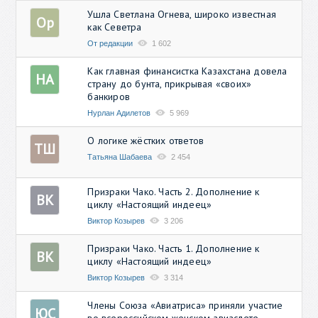
Ушла Светлана Огнева, широко известная
Ор
как Севетра
От редакции
1 602
Как главная финансистка Казахстана довела
НА
страну до бунта, прикрывая «своих»
банкиров
Нурлан Адилетов
5 969
О логике жёстких ответов
ТШ
Татьяна Шабаева
2 454
Призраки Чако. Часть 2. Дополнение к
ВК
циклу «Настоящий индеец»
Виктор Козырев
3 206
Призраки Чако. Часть 1. Дополнение к
ВК
циклу «Настоящий индеец»
Виктор Козырев
3 314
Члены Союза «Авиатриса» приняли участие
ЮС
во всероссийском женском авиаслете