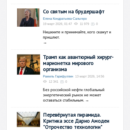
Со святым на брудершафт
Елена Кондратьева-Сальгеро
19 март 2026, 01:47
11 979
0
Нишкните и принимайте, кого скажут и
пришлют.
→
Трамп как авантюрный хирург-
марионетка мирового
организма
Рамиль Гарифуллин
13 март 2026, 14:56
12 341
0
Без российской нефти глобальный
энергетический рынок не может
оставаться стабильным.
→
Перевёрнутая пирамида.
Критика эссе Дарио Амодеи
"Отрочество технологии"