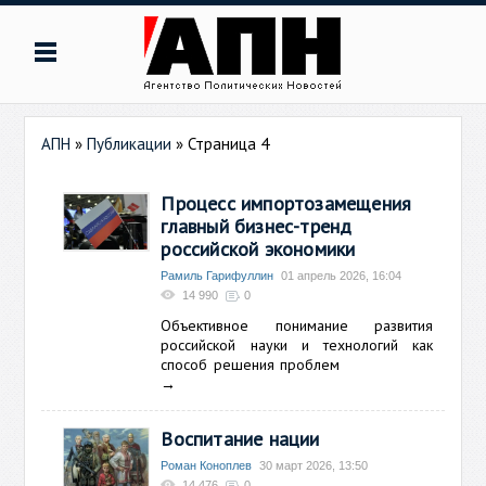
АПН
»
Публикации
» Страница 4
Процесс импортозамещения
главный бизнес-тренд
российской экономики
Рамиль Гарифуллин
01 апрель 2026, 16:04
14 990
0
Объективное понимание развития
российской науки и технологий как
способ решения проблем
→
Воспитание нации
Роман Коноплев
30 март 2026, 13:50
14 476
0