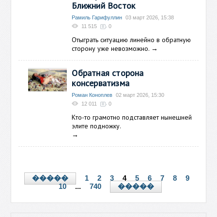
Ближний Восток
Рамиль Гарифуллин
03 март 2026, 15:38
11 515
0
Отыграть ситуацию линейно в обратную
сторону уже невозможно.
→
Обратная сторона
консерватизма
Роман Коноплев
02 март 2026, 15:30
12 011
0
Кто-то грамотно подставляет нынешней
элите подножку.
→
1
2
3
4
5
6
7
8
9
�����
10
...
740
�����