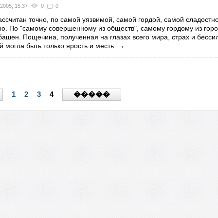
2005, 15:37
0
0
cсчитан точно, по самой уязвимой, самой гордой, самой сладостно
ю. По "самому совершенному из обществ", самому гордому из горо
башен. Пощечина, полученная на глазах всего мира, страх и бесси
й могла быть только ярость и месть.
→
1
2
3
4
�����