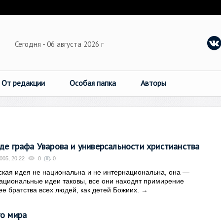
Сегодня - 06 августа 2026 г
От редакции
Особая папка
Авторы
аде графа Уварова и универсальности христианства
005, 20:22
0
0
кая идея не национальна и не интернациональна, она —
ациональные идеи таковы, все они находят примирение
ее братства всех людей, как детей Божиих.
→
го мира