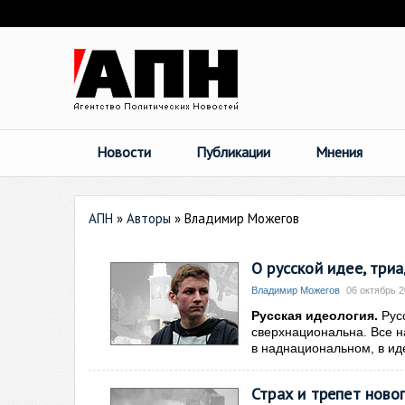
Новости
Публикации
Мнения
АПН
»
Авторы
»
Владимир Можегов
О русской идее, три
Владимир Можегов
06 октябрь 2
Русская идеология.
Русс
сверхнациональна. Все н
в наднациональном, в ид
Страх и трепет ново