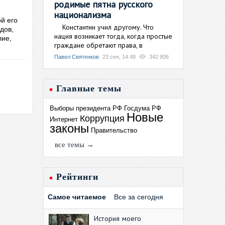
родимые пятна русского
национализма
й его
Константин учил другому. Что
дов,
нация возникает тогда, когда простые
лие,
граждане обретают права, в
Павел Святенков
23 сен, 14:48
342 806
Главные темы
Выборы президента РФ
Госдума РФ
Новые
Коррупция
Интернет
законы
Правительство
все темы →
Рейтинги
Самое читаемое
Все за сегодня
История моего