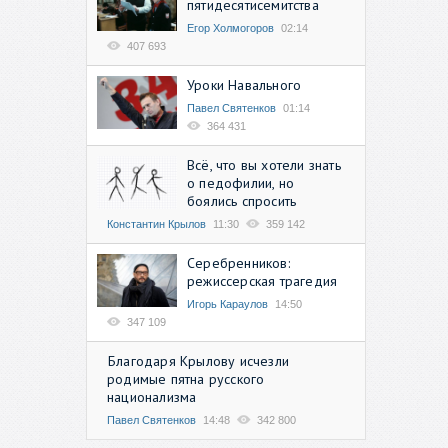
пятидесятисемитства
Егор Холмогоров
02:14
407 693
Уроки Навального
Павел Святенков
01:14
364 431
Всё, что вы хотели знать
о педофилии, но
боялись спросить
Константин Крылов
11:30
359 142
Серебренников:
режиссерская трагедия
Игорь Караулов
14:50
347 109
Благодаря Крылову исчезли
родимые пятна русского
национализма
Павел Святенков
14:48
342 800