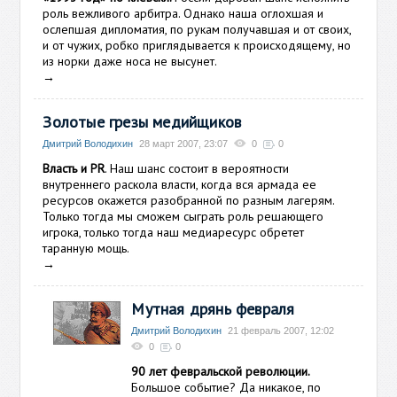
роль вежливого арбитра. Однако наша оглохшая и
ослепшая дипломатия, по рукам получавшая и от своих,
и от чужих, робко приглядывается к происходящему, но
из норки даже носа не высунет.
→
Золотые грезы медийщиков
Дмитрий Володихин
28 март 2007, 23:07
0
0
Власть и PR
. Наш шанс состоит в вероятности
внутреннего раскола власти, когда вся армада ее
ресурсов окажется разобранной по разным лагерям.
Только тогда мы сможем сыграть роль решающего
игрока, только тогда наш медиаресурс обретет
таранную мощь.
→
Мутная дрянь февраля
Дмитрий Володихин
21 февраль 2007, 12:02
0
0
90 лет февральской революции.
Большое событие? Да никакое, по