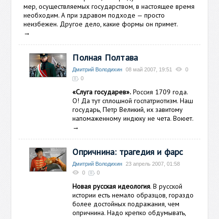
мер, осуществляемых государством, в настоящее время
необходим. А при здравом подходе — просто
неизбежен. Другое дело, какие формы он примет.
→
Полная Полтава
Дмитрий Володихин
08 май 2007, 19:51
0
0
«Слуга государев».
Россия 1709 года.
О! Да тут сплошной госпатриотизм. Наш
государь, Петр Великий, их завитому
напомаженному индюку не чета. Воюет.
→
Опричнина: трагедия и фарс
Дмитрий Володихин
23 апрель 2007, 01:58
0
0
Новая русская идеология
. В русской
истории есть немало образцов, гораздо
более достойных подражания, чем
опричнина. Надо крепко обдумывать,