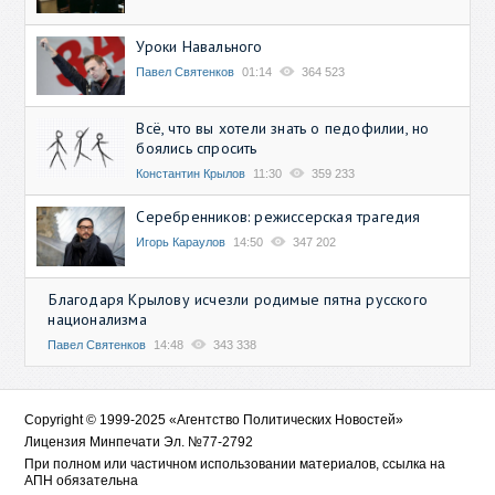
Уроки Навального
Павел Святенков
01:14
364 523
Всё, что вы хотели знать о педофилии, но
боялись спросить
Константин Крылов
11:30
359 233
Серебренников: режиссерская трагедия
Игорь Караулов
14:50
347 202
Благодаря Крылову исчезли родимые пятна русского
национализма
Павел Святенков
14:48
343 338
Copyright © 1999-2025 «Агентство Политических Новостей»
Лицензия Минпечати Эл. №77-2792
При полном или частичном использовании материалов, ссылка на
АПН обязательна