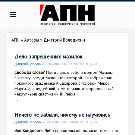
АПН
»
Авторы
»
Дмитрий Володихин
Дело запрещенных мазилок
Дмитрий Володихин
20 июнь 2007, 10:55
0
0
Свобода слова?
Представьте себе в центре Москвы
выставку, среди экспонатов которой — изображение
покойного академика А.Сахарова с головой Микки
Мауса. Или иудейский семисвечник, декорированный
некрупными свастиками III Рейха.
→
Ничего не забыли, ничему не научились
Дмитрий Володихин
06 июнь 2007, 14:00
0
0
Эхо Кондопоги.
Либо правительство вычистит органы от