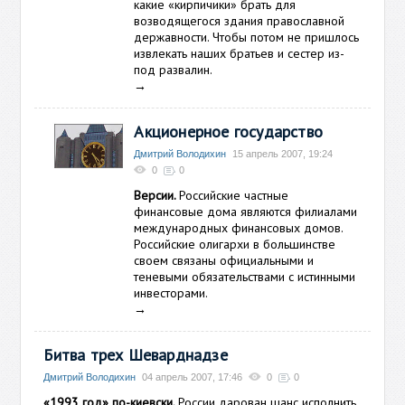
какие «кирпичики» брать для
возводящегося здания православной
державности. Чтобы потом не пришлось
извлекать наших братьев и сестер из-
под развалин.
→
Акционерное государство
Дмитрий Володихин
15 апрель 2007, 19:24
0
0
Версии.
Российские частные
финансовые дома являются филиалами
международных финансовых домов.
Российские олигархи в большинстве
своем связаны официальными и
теневыми обязательствами с истинными
инвесторами.
→
Битва трех Шеварднадзе
Дмитрий Володихин
04 апрель 2007, 17:46
0
0
«1993 год» по-киевски.
России дарован шанс исполнить