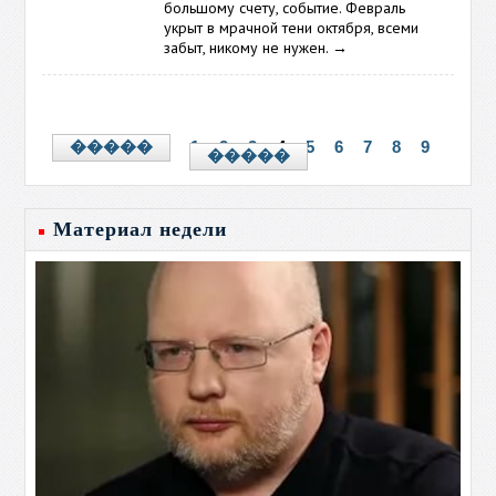
большому счету, событие. Февраль
укрыт в мрачной тени октября, всеми
забыт, никому не нужен.
→
1
2
3
4
5
6
7
8
9
�����
�����
Материал недели