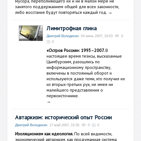
мусора, переполняющего их и ни в малой мере не
занятого поддержанием общей для всех законности,
либо восстания будут повторяться каждый год.
→
Лимитрофная глина
Дмитрий Володихин
04 июнь 2007, 19:53
0
0
«Остров Россия»: 1993–2007.
В
настоящее время тезисы, высказанные
Цымбурским, разошлись по
информационному пространству,
включены в постоянный оборот и
используются даже теми, кто получил их
из вторых-третьих рук, не имея ни
малейшего представления о
первоисточнике.
→
Автаркизм: исторический опыт России
Дмитрий Володихин
17 май 2007, 15:35
0
0
Изоляционизм как идеология.
По всей видимости,
экономический автаркизм, как продуманная система