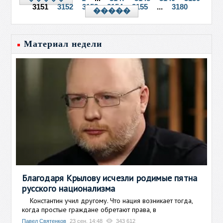
3151
3152
3153
3154
3155
...
3180
�����
Материал недели
Благодаря Крылову исчезли родимые пятна
русского национализма
Константин учил другому. Что нация возникает тогда,
когда простые граждане обретают права, в
Павел Святенков
23 сен, 14:48
343 612