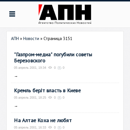
АПН
»
Новости
» Страница 3151
"Газпром-медиа" погубили советы
Березовского
05 апрель 2001, 19:34
0
0
→
Кремль берЈт власть в Киеве
05 апрель 2001, 18:25
0
0
→
На Алтае Коха не любят
05 апрель 2001, 16:33
0
0