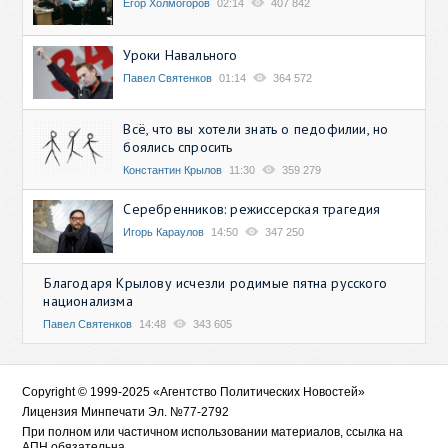
Егор Холмогоров
02:14
407 842
Уроки Навального
Павел Святенков
01:14
364 572
Всё, что вы хотели знать о педофилии, но
боялись спросить
Константин Крылов
11:30
359 279
Серебренников: режиссерская трагедия
Игорь Караулов
14:50
347 250
Благодаря Крылову исчезли родимые пятна русского
национализма
Павел Святенков
14:48
343 605
Copyright © 1999-2025 «Агентство Политических Новостей»
Лицензия Минпечати Эл. №77-2792
При полном или частичном использовании материалов, ссылка на
АПН обязательна