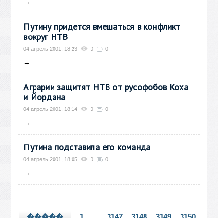
→
Путину придется вмешаться в конфликт
вокруг НТВ
04 апрель 2001, 18:23
0
0
→
Аграрии защитят НТВ от русофобов Коха
и Йордана
04 апрель 2001, 18:14
0
0
→
Путина подставила его команда
04 апрель 2001, 18:05
0
0
→
1
...
3147
3148
3149
3150
�����