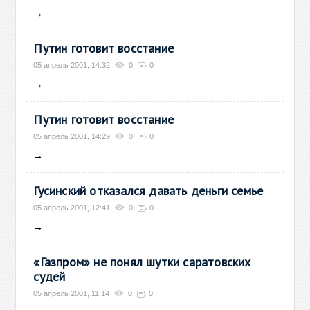
→
Путин готовит восстание
05 апрель 2001, 14:32
0
0
→
Путин готовит восстание
05 апрель 2001, 14:29
0
0
→
Гусинский отказался давать деньги семье
05 апрель 2001, 12:41
0
0
→
«Газпром» не понял шутки саратовских
судей
05 апрель 2001, 11:14
0
0