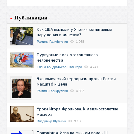
Публикации
Как США вызвали у Японии когнитивные
нарушения и амнезию?
Рамиль Гарифуллин
1 068
Пурпурные поля осоловевшего
человечества
Елена Кондратьева-Сальгеро
4 741
Экономический терроризм против России:
масштаб и цели
Рамиль Гарифуллин
4 302
Уроки Игоря Фроянова. К девяностолетию
мастера
Владимир Шульгин
9 138
Transnistria. Игра на минном поле - III