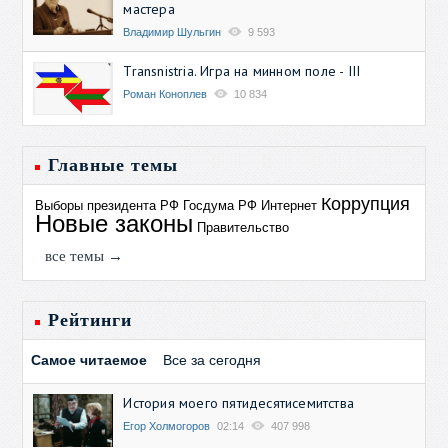
мастера
Владимир Шульгин
9 593
Transnistria. Игра на минном поле - III
Роман Коноплев
10 834
Главные темы
Коррупция
Выборы президента РФ
Госдума РФ
Интернет
Новые законы
Правительство
все темы →
Рейтинги
Самое читаемое
Все за сегодня
История моего пятидесятисемитства
Егор Холмогоров
02:14
407 998