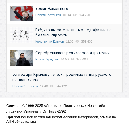
Уроки Навального
Павел Святенков
01:14
364 720
Всё, что вы хотели знать о педофилии, но
боялись спросить
Константин Крылов
11:30
359 430
Серебренников: режиссерская трагедия
Игорь Караулов
14:50
347 403
Благодаря Крылову исчезли родимые пятна русского
национализма
Павел Святенков
14:48
344 422
Copyright © 1999-2025 «Агентство Политических Новостей»
Лицензия Минпечати Эл. №77-2792
При полном или частичном использовании материалов, ссылка на
АПН обязательна