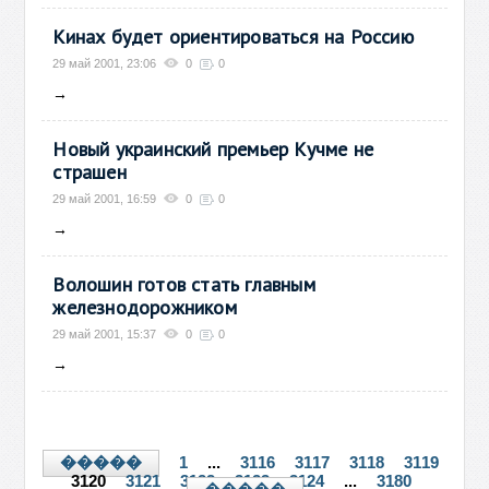
Кинах будет ориентироваться на Россию
29 май 2001, 23:06
0
0
→
Новый украинский премьер Кучме не
страшен
29 май 2001, 16:59
0
0
→
Волошин готов стать главным
железнодорожником
29 май 2001, 15:37
0
0
→
1
...
3116
3117
3118
3119
�����
3120
3121
3122
3123
3124
...
3180