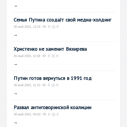
→
Семья Путина создаЈт свой медиа-холдинг
30 май 2001, 13:15
0
0
→
Христенко не заменит Вяхирева
30 май 2001, 11:58
0
0
→
Путин готов вернуться в 1991 год
30 май 2001, 11:10
0
0
→
Развал антиговоринской коалиции
30 май 2001, 09:50
0
0
→