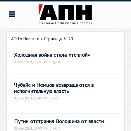
АПН
»
Новости
» Страница 3120
Холодная война стала «теплой»
30 май 2001, 18:11
0
0
→
Чубайс и Немцов возвращаются в
исполнительную власть
30 май 2001, 17:41
0
0
→
Путин отстранил Волошина от власти
30 май 2001, 17:03
0
0