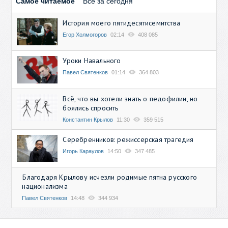
Самое читаемое
Все за сегодня
История моего пятидесятисемитства
Егор Холмогоров
02:14
408 085
Уроки Навального
Павел Святенков
01:14
364 803
Всё, что вы хотели знать о педофилии, но
боялись спросить
Константин Крылов
11:30
359 515
Серебренников: режиссерская трагедия
Игорь Караулов
14:50
347 485
Благодаря Крылову исчезли родимые пятна русского
национализма
Павел Святенков
14:48
344 934