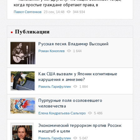
когда простые граждане обретают права, в
Павел Святенков
23 сен, 14:48
344 934
Публикации
Русская песня. Владимир Высоцкий
Роман Коноплев
1 644
Как США вызвали у Японии когнитивные
нарушения и амнезию?
Рамиль Гарифуллин
1 884
Пурпурные поля осоловевшего
человечества
Елена Кондратьева-Сальгеро
5 486
Экономический терроризм против России:
масштаб и цели
Рамиль Гарифуллин
5 047