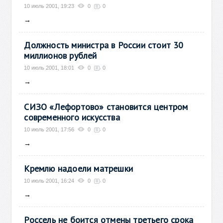
10 июль 2001, 19:23
0
0
→
Должность министра в России стоит 30
миллионов рублей
10 июль 2001, 18:01
0
0
→
СИЗО «Лефортово» становится центром
современного искусства
10 июль 2001, 17:56
0
0
→
Кремлю надоели матрешки
10 июль 2001, 16:24
0
0
→
Россель не боится отмены третьего срока