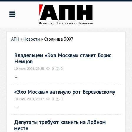
АПН
»
Новости
» Страница 3097
Владельцем «Эха Москвы» станет Борис
Немцов
10 июль 2001, 20:35
0
0
→
«Эхо Москвы» заткнуло рот Березовскому
10 июль 2001, 20:17
0
0
→
Депутаты требуют казнить на Лобном
месте