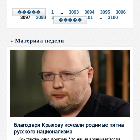
1
...
3093
3094
3095
3096
�����
3097
3098
3099
3100
3101
...
3180
�����
Материал недели
Благодаря Крылову исчезли родимые пятна
русского национализма
Константин учил другому. Что нация возникает тогда,