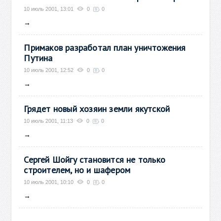
10 июль 2001, 13:01
0
0
→
Примаков разработал план уничтожения
Путина
10 июль 2001, 12:52
0
0
→
Грядет новый хозяин земли якутской
10 июль 2001, 11:13
0
0
→
Сергей Шойгу становится не только
строителем, но и шафером
10 июль 2001, 10:10
0
0
→