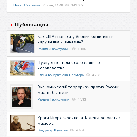
Павел Святенков
23 сен, 14:48
343 662
Публикации
Как США вызвали у Японии когнитивные
нарушения и амнезию?
Рамиль Гарифуллин
1 106
Пурпурные поля осоловевшего
человечества
Елена Кондратьева-Сальгеро
4 768
Экономический терроризм против России:
масштаб и цели
Рамиль Гарифуллин
4 333
Уроки Игоря Фроянова. К девяностолетию
мастера
Владимир Шульгин
9 166