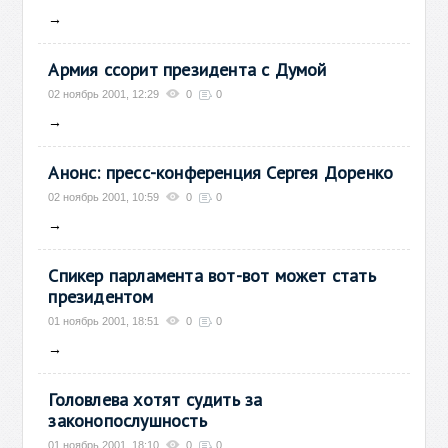
→
Армия ссорит президента с Думой
02 ноябрь 2001, 12:29
0
0
→
Анонс: пресс-конференция Сергея Доренко
02 ноябрь 2001, 10:59
0
0
→
Спикер парламента вот-вот может стать
президентом
01 ноябрь 2001, 18:51
0
0
→
Головлева хотят судить за
законопослушность
01 ноябрь 2001, 18:10
0
0