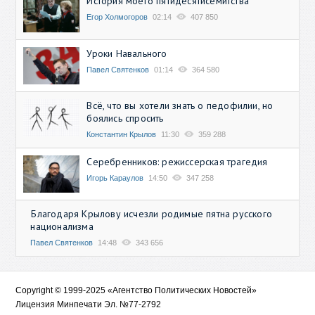
История моего пятидесятисемитства
Егор Холмогоров
02:14
407 850
Уроки Навального
Павел Святенков
01:14
364 580
Всё, что вы хотели знать о педофилии, но
боялись спросить
Константин Крылов
11:30
359 288
Серебренников: режиссерская трагедия
Игорь Караулов
14:50
347 258
Благодаря Крылову исчезли родимые пятна русского
национализма
Павел Святенков
14:48
343 656
Copyright © 1999-2025 «Агентство Политических Новостей»
Лицензия Минпечати Эл. №77-2792