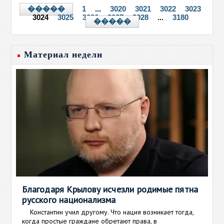
1
...
3020
3021
3022
3023
�����
3024
3025
3026
3027
3028
...
3180
�����
Материал недели
Благодаря Крылову исчезли родимые пятна
русского национализма
Константин учил другому. Что нация возникает тогда,
когда простые граждане обретают права, в