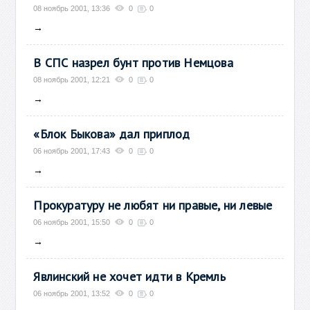
08 ноябрь 2001, 13:36
0
0
→
В СПС назрел бунт против Немцова
08 ноябрь 2001, 12:21
0
0
→
«Блок Быкова» дал приплод
06 ноябрь 2001, 17:43
0
0
→
Прокуратуру не любят ни правые, ни левые
06 ноябрь 2001, 15:50
0
0
→
Явлинский не хочет идти в Кремль
06 ноябрь 2001, 13:52
0
0