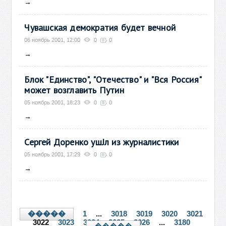
→
Чувашская демократия будет вечной
06 ноябрь 2001, 12:00
0
0
→
Блок "Единство", "Отечество" и "Вся Россия"
может возглавить Путин
05 ноябрь 2001, 18:23
0
0
→
Сергей Доренко ушЈл из журналистики
05 ноябрь 2001, 17:29
0
0
→
1
...
3018
3019
3020
3021
�����
3022
3023
3024
3025
3026
...
3180