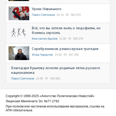
Уроки Навального
Павел Святенков
01:14
364 572
Всё, что вы хотели знать о педофилии, но
боялись спросить
Константин Крылов
11:30
359 279
Серебренников: режиссерская трагедия
Игорь Караулов
14:50
347 250
Благодаря Крылову исчезли родимые пятна русского
национализма
Павел Святенков
14:48
343 605
Copyright © 1999-2025 «Агентство Политических Новостей»
Лицензия Минпечати Эл. №77-2792
При полном или частичном использовании материалов, ссылка на
АПН обязательна