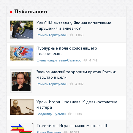
Публикации
Как США вызвали у Японии когнитивные
нарушения и амнезию?
Рамиль Гарифуллин
1 068
Пурпурные поля осоловевшего
человечества
Елена Кондратьева-Сальгеро
4 741
Экономический терроризм против России:
масштаб и цели
Рамиль Гарифуллин
4 302
Уроки Игоря Фроянова. К девяностолетию
мастера
Владимир Шульгин
9 138
Transnistria. Игра на минном поле - III
Роман Коноплев
10 371