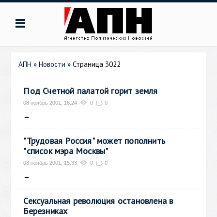
АПН
»
Новости
» Страница 3022
Под Счетной палатой горит земля
08 ноябрь 2001, 16:24
0
0
→
"Трудовая Россия" может пополнить
"список мэра Москвы"
08 ноябрь 2001, 15:33
0
0
→
Сексуальная революция остановлена в
Березниках