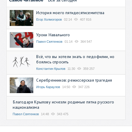
Самое читаемое
Все за сегодня
История моего пятидесятисемитства
Егор Холмогоров
02:14
407 816
Уроки Навального
Павел Святенков
01:14
364 547
Всё, что вы хотели знать о педофилии, но
боялись спросить
Константин Крылов
11:30
359 257
Серебренников: режиссерская трагедия
Игорь Караулов
14:50
347 226
Благодаря Крылову исчезли родимые пятна русского
национализма
Павел Святенков
14:48
343 475