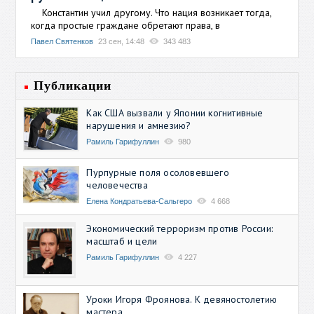
Константин учил другому. Что нация возникает тогда,
когда простые граждане обретают права, в
Павел Святенков
23 сен, 14:48
343 483
Публикации
Как США вызвали у Японии когнитивные
нарушения и амнезию?
Рамиль Гарифуллин
980
Пурпурные поля осоловевшего
человечества
Елена Кондратьева-Сальгеро
4 668
Экономический терроризм против России:
масштаб и цели
Рамиль Гарифуллин
4 227
Уроки Игоря Фроянова. К девяностолетию
мастера