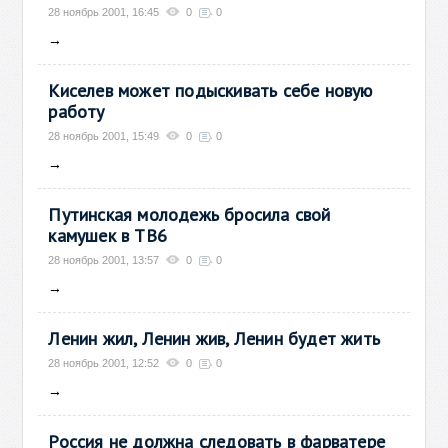
28 ноябрь 2001, 16:45
0
0
→
Киселев может подыскивать себе новую
работу
28 ноябрь 2001, 15:49
0
0
→
Путинская молодежь бросила свой
камушек в ТВ6
28 ноябрь 2001, 13:57
0
0
→
Ленин жил, Ленин жив, Ленин будет жить
28 ноябрь 2001, 12:52
0
0
→
Россия не должна следовать в фарватере