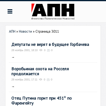
АПН
»
Новости
» Страница 3011
Депутаты не верят в будущее Горбачева
28 ноябрь 2001, 18:10
0
0
→
Воробьиная охота на Росселя
продолжается
28 ноябрь 2001, 17:11
0
0
→
о
Отец Путина горит при 451
по
Фаренгейту