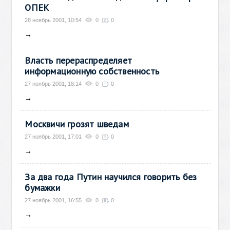
ОПЕК
28 ноябрь 2001, 10:54
0
0
→
Власть перераспределяет
информационную собственность
27 ноябрь 2001, 18:14
0
0
→
Москвичи грозят шведам
27 ноябрь 2001, 17:01
0
0
→
За два года Путин научился говорить без
бумажки
27 ноябрь 2001, 16:55
0
0
→