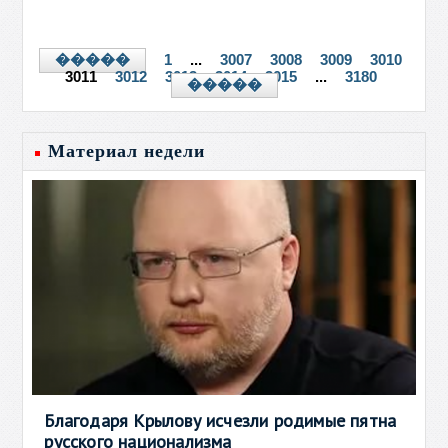
1
...
3007
3008
3009
3010
�����
3011
3012
3013
3014
3015
...
3180
�����
Материал недели
Благодаря Крылову исчезли родимые пятна
русского национализма