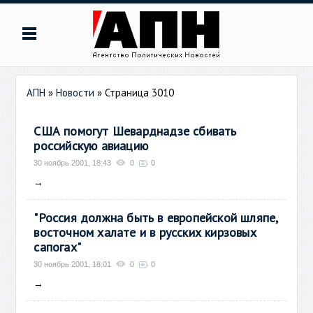
АПН
»
Новости
» Страница 3010
США помогут Шеварднадзе сбивать
российскую авиацию
30 ноябрь 2001, 18:43
0
0
→
"Россия должна быть в европейской шляпе,
восточном халате и в русских кирзовых
сапогах"
30 ноябрь 2001, 18:01
0
0
→