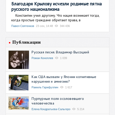
Благодаря Крылову исчезли родимые пятна
русского национализма
Константин учил другому. Что нация возникает тогда,
когда простые граждане обретают права, в
Павел Святенков
23 сен, 14:48
344 436
Публикации
Русская песня. Владимир Высоцкий
Роман Коноплев
1 039
Как США вызвали у Японии когнитивные
нарушения и амнезию?
Рамиль Гарифуллин
1 617
Пурпурные поля осоловевшего
человечества
Елена Кондратьева-Сальгеро
5 214