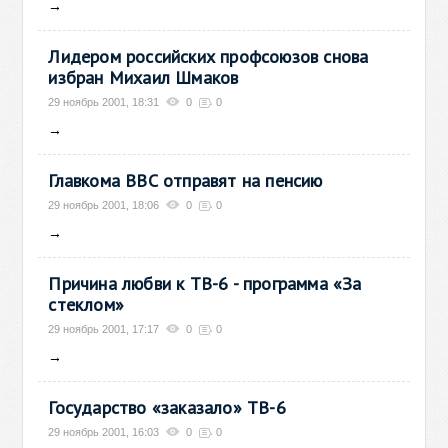
→
Лидером российских профсоюзов снова
избран Михаил Шмаков
29 ноябрь 2001, 18:31
0
0
→
Главкома ВВС отправят на пенсию
29 ноябрь 2001, 18:06
0
0
→
Причина любви к ТВ-6 - программа «За
стеклом»
29 ноябрь 2001, 17:17
0
0
→
Государство «заказало» ТВ-6
29 ноябрь 2001, 16:03
0
0