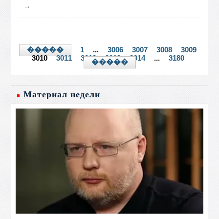
→
1
...
3006
3007
3008
3009
�����
3010
3011
3012
3013
3014
...
3180
�����
Материал недели