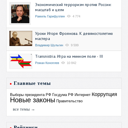
Экономический терроризм против России:
масштаб и цели
Рамиль Гарифуллин
4 774
Уроки Игоря Фроянова. К девяностолетию
мастера
Владимир Шульгин
9 599
Transnistria. Игра на минном поле - III
Роман Коноплев
10 842
Главные темы
Коррупция
Выборы президента РФ
Госдума РФ
Интернет
Новые законы
Правительство
все темы →
Рейтинги