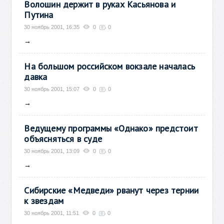
Волошин держит в руках Касьянова и
Путина
30 ноябрь 2001, 16:35
0
0
→
На большом российском вокзале началась
давка
30 ноябрь 2001, 15:07
0
0
→
Ведущему программы «Однако» предстоит
объясняться в суде
30 ноябрь 2001, 13:09
0
0
→
Сибирские «Медведи» рванут через тернии
к звездам
30 ноябрь 2001, 11:51
0
0