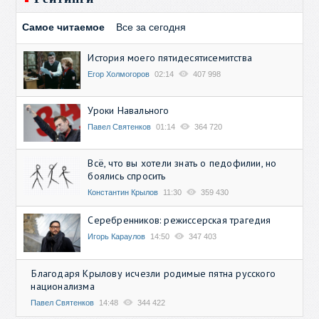
Самое читаемое
Все за сегодня
История моего пятидесятисемитства
Егор Холмогоров
02:14
407 998
Уроки Навального
Павел Святенков
01:14
364 720
Всё, что вы хотели знать о педофилии, но
боялись спросить
Константин Крылов
11:30
359 430
Серебренников: режиссерская трагедия
Игорь Караулов
14:50
347 403
Благодаря Крылову исчезли родимые пятна русского
национализма
Павел Святенков
14:48
344 422