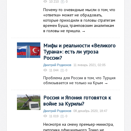
10 210
0
Почему-то очевидные мысли о том, что
«ответка» может не обрадовать,
которые приходили в головы стратегам
времен Буша, трамповским аналитикам
в головы не пришла.
→
Мифы и реальности «Великого
Турана»: есть ли угроза
России?
Дмитрий Родионов
11 январь 2021, 02:05
11 044
0
Проблема для России в том, что Турция
облизывается не только на Крым
→
Россия и Япония готовятся к
войне за Курилы?
Дмитрий Родионов
08 декабрь 2020, 18:47
11 019
0
Несмотря на смену премьер-министра,
риторика официального Токио не