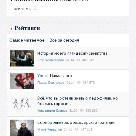
все темы →
Рейтинги
Самое читаемое
Все за сегодня
История моего пятидесятисемитства
Егор Холмогоров
02:14
407 843
Уроки Навального
Павел Святенков
01:14
364 573
Всё, что вы хотели знать о педофилии, но
боялись спросить
Константин Крылов
11:30
359 280
Серебренников: режиссерская трагедия
Игорь Караулов
14:50
347 251