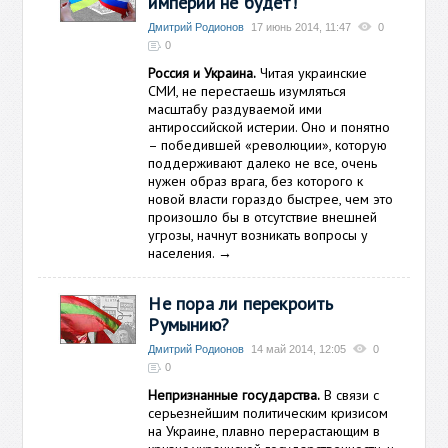
империи не будет!
Дмитрий Родионов
17 июнь 2014, 11:47
0
0
Россия и Украина.
Читая украинские
СМИ, не перестаешь изумляться
масштабу раздуваемой ими
антироссийской истерии. Оно и понятно
– победившей «революции», которую
поддерживают далеко не все, очень
нужен образ врага, без которого к
новой власти гораздо быстрее, чем это
произошло бы в отсутствие внешней
угрозы, начнут возникать вопросы у
населения.
→
Не пора ли перекроить
Румынию?
Дмитрий Родионов
14 май 2014, 12:05
0
0
Непризнанные государства.
В связи с
серьезнейшим политическим кризисом
на Украине, плавно перерастающим в