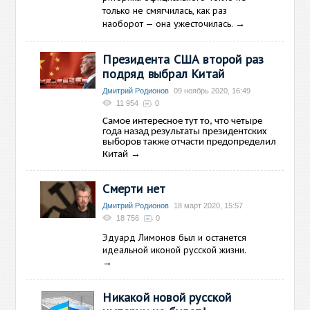
только не смягчилась, как раз
наоборот — она ужесточилась.
→
Президента США второй раз
подряд выбрал Китай
Дмитрий Родионов
09 ноябрь 2020, 16:49
11 954
0
Самое интересное тут то, что четыре
года назад результаты президентских
выборов также отчасти предопределил
→
Китай
Смерти нет
Дмитрий Родионов
18 март 2020, 15:57
18 756
0
Эдуард Лимонов был и останется
идеальной иконой русской жизни.
→
Никакой новой русской