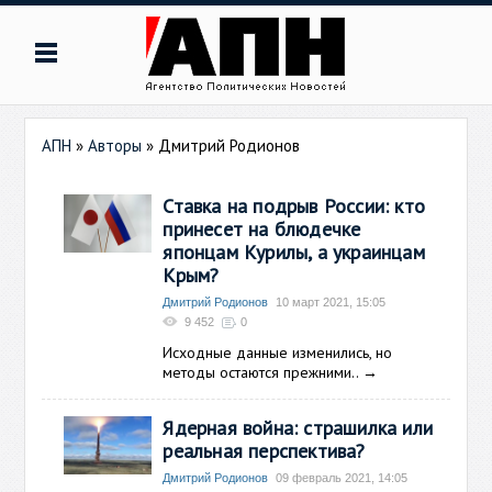
АПН
»
Авторы
»
Дмитрий Родионов
Ставка на подрыв России: кто
принесет на блюдечке
японцам Курилы, а украинцам
Крым?
Дмитрий Родионов
10 март 2021, 15:05
9 452
0
Исходные данные изменились, но
методы остаются прежними..
→
Ядерная война: страшилка или
реальная перспектива?
Дмитрий Родионов
09 февраль 2021, 14:05