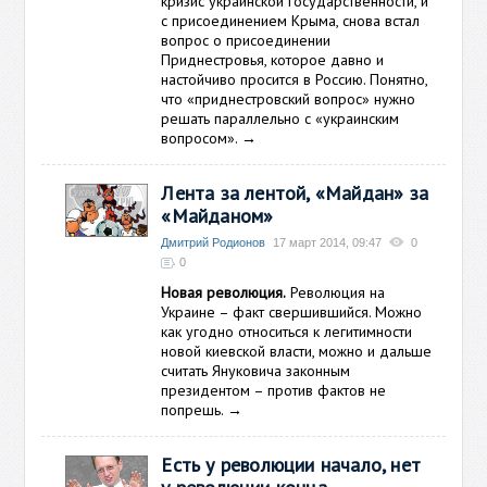
кризис украинской государственности, и
с присоединением Крыма, снова встал
вопрос о присоединении
Приднестровья, которое давно и
настойчиво просится в Россию. Понятно,
что «приднестровский вопрос» нужно
решать параллельно с «украинским
вопросом».
→
Лента за лентой, «Майдан» за
«Майданом»
Дмитрий Родионов
17 март 2014, 09:47
0
0
Новая революция.
Революция на
Украине – факт свершившийся. Можно
как угодно относиться к легитимности
новой киевской власти, можно и дальше
считать Януковича законным
президентом – против фактов не
попрешь.
→
Есть у революции начало, нет