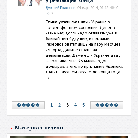
у революции конца
Дмитрий Родионов
04 март 2014, 01:42
0
0
Темна украинская ночь.
Украина в
преддефолтном состоянии. Денег в
казне нет, долги надо отдавать уже в
ближайшем будущем, и немалые.
Резервов хватит лишь на пару месяцев
импорта, дальше страшная
девальвация. Даже если Украине дадут
запрашиваемые 35 миллиардов
долларов, этого, по признанию Яценюка,
хватит в лучшем случае до конца года.
→
1
2
3
4
5
�����
�����
Материал недели