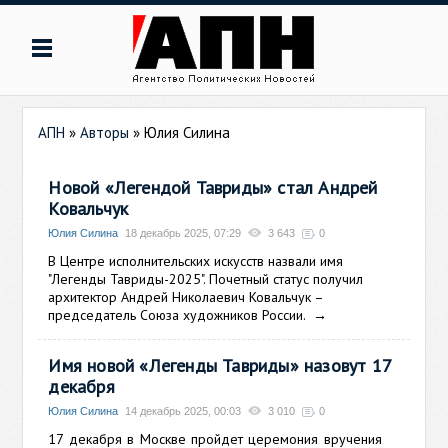
АПН
»
Авторы
»
Юлия Силина
Новой «Легендой Тавриды» стал Андрей
Ковальчук
Юлия Силина
18 декабрь 2025, 07:29
3 643
0
В Центре исполнительских искусств назвали имя
"Легенды Тавриды-2025". Почетный статус получил
архитектор Андрей Николаевич Ковальчук –
председатель Союза художников России.
→
Имя новой «Легенды Тавриды» назовут 17
декабря
Юлия Силина
14 декабрь 2025, 00:03
3 010
0
17 декабря в Москве пройдет церемония вручения