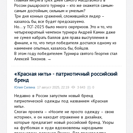
Главная интрига трех дней самого масштабного в
России рыцарского турнира – кто же окажется самым-
самым достойным, сильным и умелым?
Три дня конных сражений, сложившийся лидер –
казалось бы, все будет предсказуемо.
Но… у ТСГ-2025 было много сюрпризов. Это и то, что
четырехкратный чемпион турнира Андрей Камин даже
не сумел набрать баллов для права выступления в
финале, и то, что титул победителя достался одному из
наименее опытных, казалось бы, бойцов.
В этом году победителем Турнира святого Георгия стал
Алексей Тихонов.
→
«Красная нить» - патриотичный российский
бренд
Юлия Силина
17 август 2025, 22:19
3 643
0
Недавно в России запустили новый бренд
патриотической одежды под названием «Красная
нить».
Слоган проекта – «Носите не просто одежду – свою
историю», и он находит отражение в дизайнах,
которые предлагает новый российский бренд. Узоры
на футболках и худи вдохновлены народными