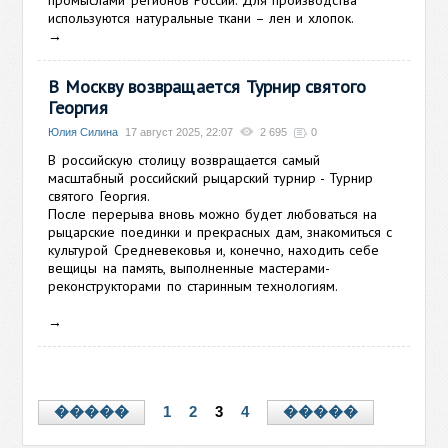
промыслами регионов России. Для производства
используются натуральные ткани – лен и хлопок.
→
В Москву возвращается Турнир святого
Георгия
Юлия Силина
17 август 2025, 22:07
2 695
0
В российскую столицу возвращается самый
масштабный российский рыцарский турнир - Турнир
святого Георгия.
После перерыва вновь можно будет любоваться на
рыцарские поединки и прекрасных дам, знакомиться с
культурой Средневековья и, конечно, находить себе
вещицы на память, выполненные мастерами-
реконструкторами по старинным технологиям.
→
1
2
3
4
�����
�����