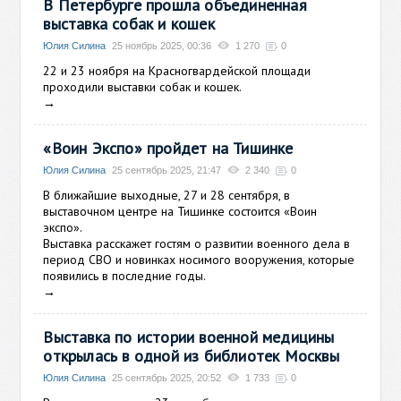
В Петербурге прошла объединенная
выставка собак и кошек
Юлия Силина
25 ноябрь 2025, 00:36
1 270
0
22 и 23 ноября на Красногвардейской площади
проходили выставки собак и кошек.
→
«Воин Экспо» пройдет на Тишинке
Юлия Силина
25 сентябрь 2025, 21:47
2 340
0
В ближайшие выходные, 27 и 28 сентября, в
выставочном центре на Тишинке состоится «Воин
экспо».
Выставка расскажет гостям о развитии военного дела в
период СВО и новинках носимого вооружения, которые
появились в последние годы.
→
Выставка по истории военной медицины
открылась в одной из библиотек Москвы
Юлия Силина
25 сентябрь 2025, 20:52
1 733
0