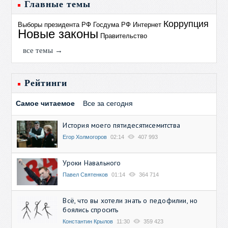
Главные темы
Коррупция
Выборы президента РФ
Госдума РФ
Интернет
Новые законы
Правительство
все темы →
Рейтинги
Самое читаемое
Все за сегодня
История моего пятидесятисемитства
Егор Холмогоров
02:14
407 993
Уроки Навального
Павел Святенков
01:14
364 714
Всё, что вы хотели знать о педофилии, но
боялись спросить
Константин Крылов
11:30
359 423