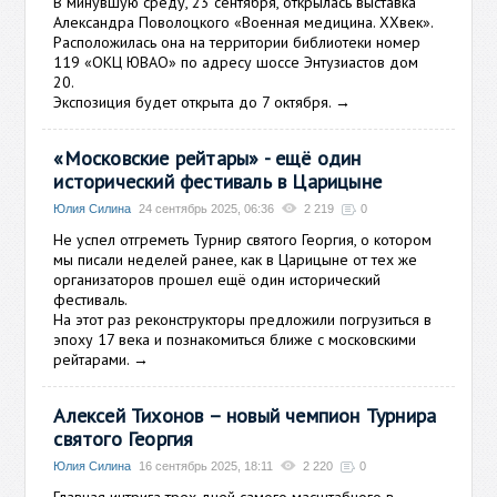
В минувшую среду, 23 сентября, открылась выставка
Александра Поволоцкого «Военная медицина. XXвек».
Расположилась она на территории библиотеки номер
119 «ОКЦ ЮВАО» по адресу шоссе Энтузиастов дом
20.
Экспозиция будет открыта до 7 октября.
→
«Московские рейтары» - ещё один
исторический фестиваль в Царицыне
Юлия Силина
24 сентябрь 2025, 06:36
2 219
0
Не успел отгреметь Турнир святого Георгия, о котором
мы писали неделей ранее, как в Царицыне от тех же
организаторов прошел ещё один исторический
фестиваль.
На этот раз реконструкторы предложили погрузиться в
эпоху 17 века и познакомиться ближе с московскими
рейтарами.
→
Алексей Тихонов – новый чемпион Турнира
святого Георгия
Юлия Силина
16 сентябрь 2025, 18:11
2 220
0