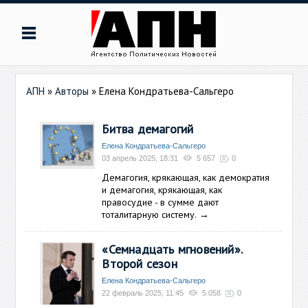
АПН
»
Авторы
»
Елена Кондратьева-Сальгеро
Битва демагогий
Елена Кондратьева-Сальгеро
03 апрель 2025, 18:31
5 657
0
Демагогия, крякающая, как демократия
и демагогия, крякающая, как
правосудие - в сумме дают
тоталитарную систему.
→
«Семнадцать мгновений».
Второй сезон
Елена Кондратьева-Сальгеро
22 февраль 2025, 11:45
5 058
0