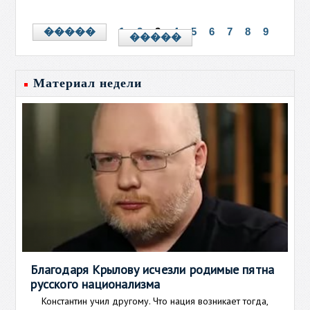
1
2
3
4
5
6
7
8
9
�����
�����
Материал недели
Благодаря Крылову исчезли родимые пятна
русского национализма
Константин учил другому. Что нация возникает тогда,