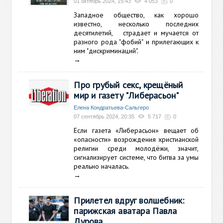
01 октябрь 2024, 15:43
4 053
0
Западное общество, как хорошо
известно, несколько последних
десятилетий, страдает и мучается от
разного рода "фобий" и прилегающих к
ним "дискриминаций".
→
Про грубый секс, крещёный
мир и газету "Либерасьон"
Елена Кондратьева-Сальгеро
07 сентябрь 2024, 20:35
5 717
0
Если газета «Либерасьон» вещает об
«опасности» возрождения христианской
религии среди молодёжи, значит,
сигнализирует системе, что битва за умы
реально началась.
→
Прилетел вдруг волшебник:
парижская аватара Павла
Дурова