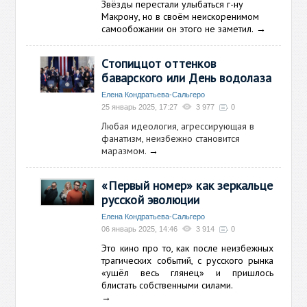
Звёзды перестали улыбаться г-ну
Макрону, но в своём неискоренимом
самообожании он этого не заметил.
→
Стопиццот оттенков
баварского или День водолазa
Елена Кондратьева-Сальгеро
25 январь 2025, 17:27
3 977
0
Любая идеология, агрeссирующая в
фанатизм, неизбежно становится
маразмом.
→
«Первый номер» как зеркальце
русской эволюции
Елена Кондратьева-Сальгеро
06 январь 2025, 14:46
3 914
0
Это кино про то, как после неизбежных
трагических событий, с русского рынка
«ушёл весь глянец» и пришлось
блистать собственными силами.
→