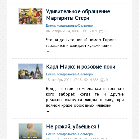
Удивительное обращение
Маргариты Стерн
Елена Кондратьева-Сальгеро
04 ноябрь 2024, 00:45
5 109
0
Что ни день, то новый номер. Европа
таращится и ожидает кульминации.
→
Карл Маркс и розовые пони
Елена Кондратьева-Сальгеро
15 октябрь 2024, 17:15
4 358
0
Вряд ли стоит сомневаться в том, кто
кого заборет, когда те и другие
реально окажутся лицом к лицу, при
полном крахе обоюдных иллюзий.
→
Не рожай, убьёшься !
Елена Кондратьева-Сальгеро