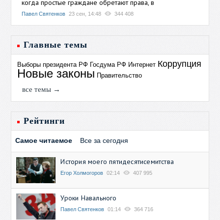
когда простые граждане обретают права, в
Павел Святенков
23 сен, 14:48
344 408
Главные темы
Коррупция
Выборы президента РФ
Госдума РФ
Интернет
Новые законы
Правительство
все темы →
Рейтинги
Самое читаемое
Все за сегодня
История моего пятидесятисемитства
Егор Холмогоров
02:14
407 995
Уроки Навального
Павел Святенков
01:14
364 716