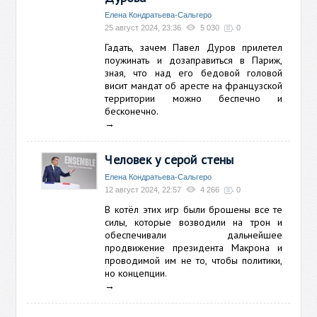
Елена Кондратьева-Сальгеро
25 август 2024, 23:36
5 030
0
Гадать, зачем Павел Дуров прилетел
поужинать и дозаправиться в Париж,
зная, что над его бедовой головой
висит мандат об аресте на французской
территории можно беспечно и
бесконечно.
→
Человек у серой стены
Елена Кондратьева-Сальгеро
12 август 2024, 22:57
4 266
0
В котёл этих игр были брошены все те
силы, которые возводили на трон и
обеспечивали дальнейшее
продвижение президента Макрона и
проводимой им не то, чтобы политики,
но концепции.
→