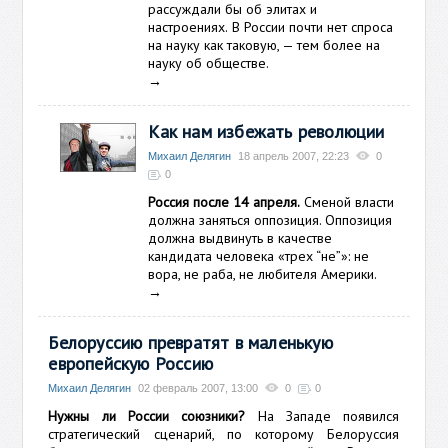
рассуждали бы об элитах и
настроениях.
В России почти нет спроса
на науку как таковую, — тем более на
науку об обществе.
→
Как нам избежать революции
Михаил Делягин
18 апрель 2007, 22:23
0
0
Россия после 14 апреля.
Сменой власти
должна заняться оппозиция. Оппозиция
должна выдвинуть в качестве
кандидата человека «трех “не”»: не
вора, не раба, не любителя Америки.
→
Белоруссию превратят в маленькую
европейскую Россию
Михаил Делягин
02 февраль 2007, 13:00
0
0
Нужны ли России союзники?
На Западе появился
стратегический сценарий, по которому Белоруссия