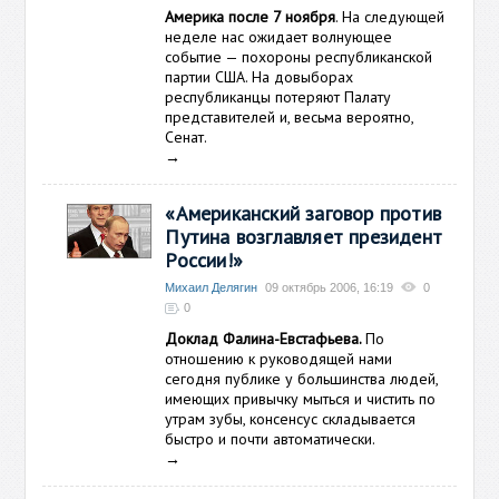
Америка после 7 ноября
. На следующей
неделе нас ожидает волнующее
событие — похороны республиканской
партии США. На довыборах
республиканцы потеряют Палату
представителей и, весьма вероятно,
Сенат.
→
«Американский заговор против
Путина возглавляет президент
России!»
Михаил Делягин
09 октябрь 2006, 16:19
0
0
Доклад Фалина-Евстафьева.
По
отношению к руководящей нами
сегодня публике у большинства людей,
имеющих привычку мыться и чистить по
утрам зубы, консенсус складывается
быстро и почти автоматически.
→