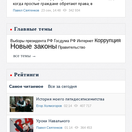
когда простые граждане обретают права, в
Павел Святенков
23 сен, 14:48
342 934
Главные темы
Коррупция
Выборы президента РФ
Госдума РФ
Интернет
Новые законы
Правительство
все темы →
Рейтинги
Самое читаемое
Все за сегодня
История моего пятидесятисемитства
Егор Холмогоров
02:14
407 717
Уроки Навального
Павел Святенков
01:14
364 453