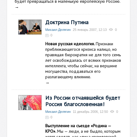
будет превращаться в маленькую европейскую Россию.
→
Доктрина Путина
Михаил Делягин
25 январь 2007, 12:13
0
0
Новая русская идеология.
Признаки
приближающегося кризиса налицо, но
правящая бюрократия не для того семь
лет освобождалась от всяких признаков
интеллекта, чтобы сейчас, на вершине
могущества, поддаваться его
разлагающему влиянию.
→
Из России отчаявшейся будет
Россия благословенная!
Михаил Делягин
11 декабрь 2006, 12:50
0
0
Выступление на съезде «Родина —
КРО».
Мы — люди, а не быдло, которым
хотят сделать нас «лица кремлевской