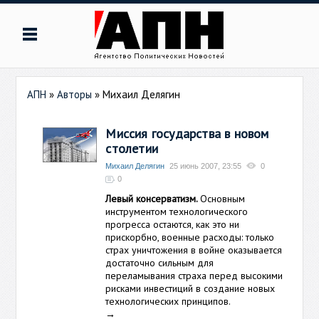
АПН
»
Авторы
»
Михаил Делягин
Миссия государства в новом
столетии
Михаил Делягин
25 июнь 2007, 23:55
0
0
Левый консерватизм.
Основным
инструментом технологического
прогресса остаются, как это ни
прискорбно, военные расходы: только
страх уничтожения в войне оказывается
достаточно сильным для
переламывания страха перед высокими
рисками инвестиций в создание новых
технологических принципов.
→