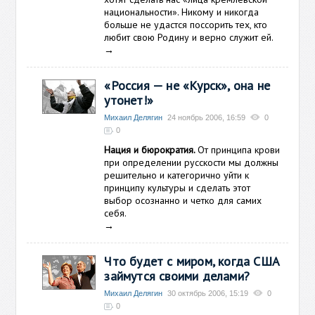
национальности». Никому и никогда
больше не удастся поссорить тех, кто
любит свою Родину и верно служит ей.
→
«Россия — не «Курск», она не
утонет!»
Михаил Делягин
24 ноябрь 2006, 16:59
0
0
Нация и бюрократия.
От принципа крови
при определении русскости мы должны
решительно и категорично уйти к
принципу культуры и сделать этот
выбор осознанно и четко для самих
себя.
→
Что будет с миром, когда США
займутся своими делами?
Михаил Делягин
30 октябрь 2006, 15:19
0
0