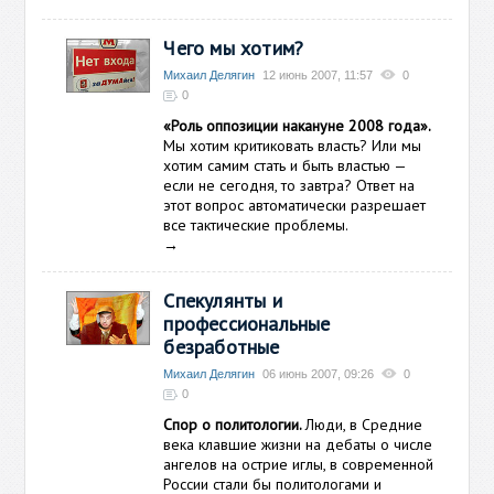
Чего мы хотим?
Михаил Делягин
12 июнь 2007, 11:57
0
0
«Роль оппозиции накануне 2008 года».
Мы хотим критиковать власть? Или мы
хотим самим стать и быть властью —
если не сегодня, то завтра? Ответ на
этот вопрос автоматически разрешает
все тактические проблемы.
→
Спекулянты и
профессиональные
безработные
Михаил Делягин
06 июнь 2007, 09:26
0
0
Спор о политологии.
Люди, в Средние
века клавшие жизни на дебаты о числе
ангелов на острие иглы, в современной
России стали бы политологами и