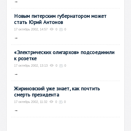
→
Новым питерским губернатором может
стать Юрий Антонов
17 октябрь 2002, 14:57
0
0
→
«Электрических олигархов» подсоединили
к розетке
17 октябрь 2002, 13:13
0
0
→
Жириновский уже знает, как почтить
смерть президента
17 октябрь 2002, 11:32
0
0
→