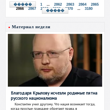
1
...
2862
2863
2864
2865
�����
2866
2867
2868
2869
2870
...
3180
�����
Материал недели
Благодаря Крылову исчезли родимые пятна
русского национализма
Константин учил другому. Что нация возникает тогда,
когда простые граждане обретают права, в