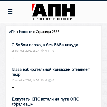
АПН
»
Новости
» Страница 2866
С БАБом плохо, а без БАБа никуда
18 октябрь 2002, 16:27
0
0
→
Глава избирательной комиссии отменяет
пиар
18 октябрь 2002, 14:56
0
0
→
Депутаты СПС встали на пути ОПС
«Уралмаш»