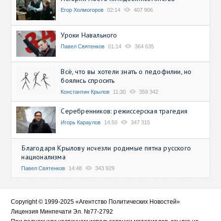
Егор Холмогоров
02:14
407 906
Уроки Навального
Павел Святенков
01:14
364 635
Всё, что вы хотели знать о педофилии, но
боялись спросить
Константин Крылов
11:30
359 342
Серебренников: режиссерская трагедия
Игорь Караулов
14:50
347 315
Благодаря Крылову исчезли родимые пятна русского
национализма
Павел Святенков
14:48
343 929
Copyright © 1999-2025 «Агентство Политических Новостей»
Лицензия Минпечати Эл. №77-2792