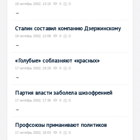
18 октябрь 2002, 13:15
0
0
→
Сталин составил компанию Дзержинскому
18 октябрь 2002, 12:08
0
0
→
«Голубые» соблазняют «красных»
17 октябрь 2002, 18:29
0
0
→
Партия власти заболела шизофренией
17 октябрь 2002, 17:36
0
0
→
Профсоюзы приманивают политиков
17 октябрь 2002, 16:03
0
0