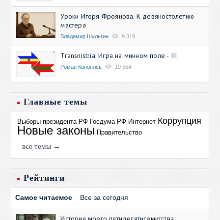
Уроки Игоря Фроянова. К девяностолетию
мастера
Владимир Шульгин
9 319
Transnistria. Игра на минном поле - III
Роман Коноплев
10 554
Главные темы
Коррупция
Выборы президента РФ
Госдума РФ
Интернет
Новые законы
Правительство
все темы →
Рейтинги
Самое читаемое
Все за сегодня
История моего пятидесятисемитства