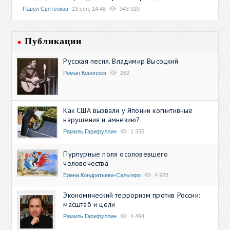
Павел Святенков
23 сен, 14:48
343 929
Публикации
Русская песня. Владимир Высоцкий
Роман Коноплев
262
Как США вызвали у Японии когнитивные
нарушения и амнезию?
Рамиль Гарифуллин
1 335
Пурпурные поля осоловевшего
человечества
Елена Кондратьева-Сальгеро
4 928
Экономический терроризм против России:
масштаб и цели
Рамиль Гарифуллин
4 494