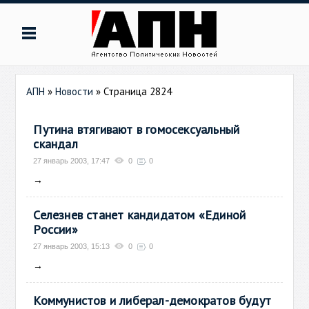
АПН
»
Новости
» Страница 2824
Путина втягивают в гомосексуальный
скандал
27 январь 2003, 17:47
0
0
→
Селезнев станет кандидатом «Единой
России»
27 январь 2003, 15:13
0
0
→
Коммунистов и либерал-демократов будут