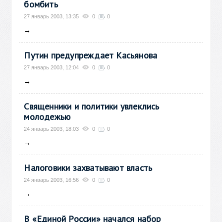
бомбить
27 январь 2003, 13:35
0
0
→
Путин предупреждает Касьянова
27 январь 2003, 12:04
0
0
→
Священники и политики увлеклись
молодежью
24 январь 2003, 18:03
0
0
→
Налоговики захватывают власть
24 январь 2003, 16:56
0
0
→
В «Единой России» начался набор