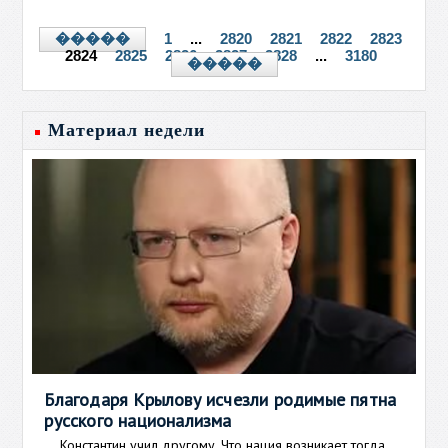
1
...
2820
2821
2822
2823
�����
2824
2825
2826
2827
2828
...
3180
�����
Материал недели
Благодаря Крылову исчезли родимые пятна
русского национализма
Константин учил другому. Что нация возникает тогда,