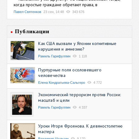
когда простые граждане обретают права, в
Павел Святенков
23 сен, 14:48
343 676
Публикации
Как США вызвали у Японии когнитивные
нарушения и амнезию?
Рамиль Гарифуллин
1 118
Пурпурные поля осоловевшего
человечества
Елена Кондратьева-Сальгеро
4 772
Экономический терроризм против России:
масштаб и цели
Рамиль Гарифуллин
4 337
Уроки Игоря Фроянова. К девяностолетию
мастера
Владимир Шульгин
9 170