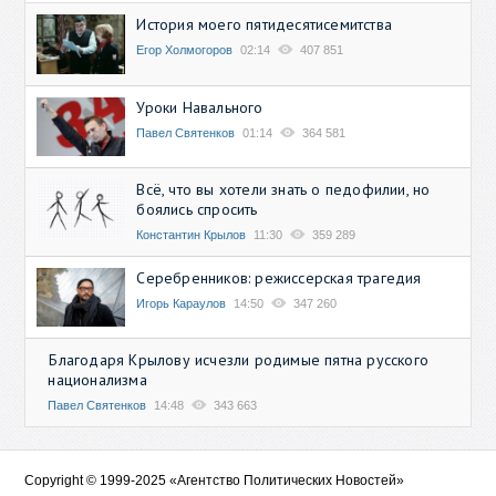
История моего пятидесятисемитства
Егор Холмогоров
02:14
407 851
Уроки Навального
Павел Святенков
01:14
364 581
Всё, что вы хотели знать о педофилии, но
боялись спросить
Константин Крылов
11:30
359 289
Серебренников: режиссерская трагедия
Игорь Караулов
14:50
347 260
Благодаря Крылову исчезли родимые пятна русского
национализма
Павел Святенков
14:48
343 663
Copyright © 1999-2025 «Агентство Политических Новостей»