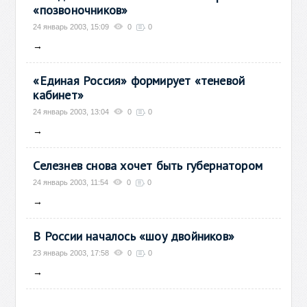
«позвоночников»
24 январь 2003, 15:09
0
0
→
«Единая Россия» формирует «теневой
кабинет»
24 январь 2003, 13:04
0
0
→
Селезнев снова хочет быть губернатором
24 январь 2003, 11:54
0
0
→
В России началось «шоу двойников»
23 январь 2003, 17:58
0
0
→