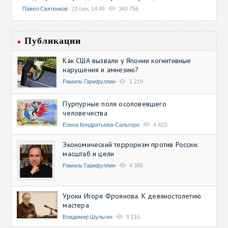
Павел Святенков
23 сен, 14:48
343 756
Публикации
Как США вызвали у Японии когнитивные
нарушения и амнезию?
Рамиль Гарифуллин
1 219
Пурпурные поля осоловевшего
человечества
Елена Кондратьева-Сальгеро
4 823
Экономический терроризм против России:
масштаб и цели
Рамиль Гарифуллин
4 385
Уроки Игоря Фроянова. К девяностолетию
мастера
Владимир Шульгин
9 216