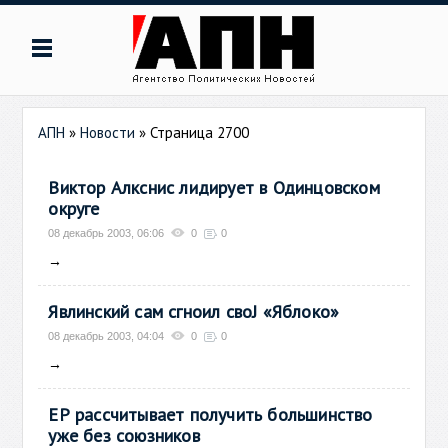
АПН
»
Новости
» Страница 2700
Виктор Алкснис лидирует в Одинцовском
округе
08 декабрь 2003, 06:06
0
0
→
Явлинский сам сгноил своЈ «Яблоко»
08 декабрь 2003, 04:04
0
0
→
ЕР рассчитывает получить большинство
уже без союзников