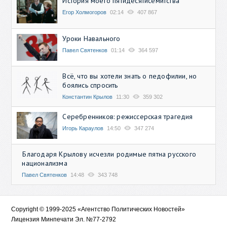
История моего пятидесятисемитства
Егор Холмогоров
02:14
407 867
Уроки Навального
Павел Святенков
01:14
364 597
Всё, что вы хотели знать о педофилии, но
боялись спросить
Константин Крылов
11:30
359 302
Серебренников: режиссерская трагедия
Игорь Караулов
14:50
347 274
Благодаря Крылову исчезли родимые пятна русского
национализма
Павел Святенков
14:48
343 748
Copyright © 1999-2025 «Агентство Политических Новостей»
Лицензия Минпечати Эл. №77-2792