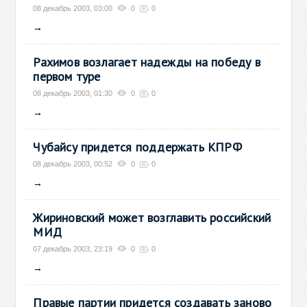
08 декабрь 2003, 03:00
0
0
→
Рахимов возлагает надежды на победу в
первом туре
08 декабрь 2003, 01:30
0
0
→
Чубайсу придется поддержать КПРФ
08 декабрь 2003, 00:52
0
0
→
Жириновский может возглавить российский
МИД
07 декабрь 2003, 23:19
0
0
→
Правые партии придется создавать заново