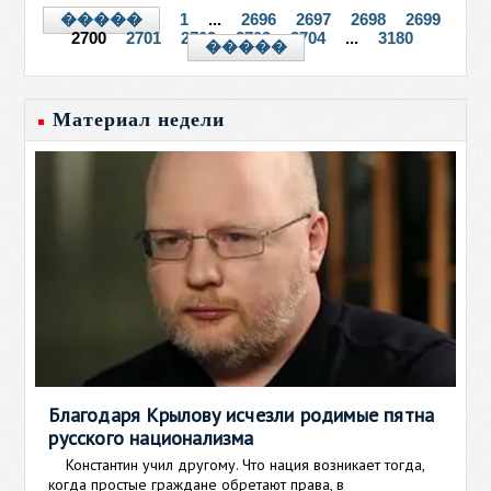
1
...
2696
2697
2698
2699
�����
2700
2701
2702
2703
2704
...
3180
�����
Материал недели
Благодаря Крылову исчезли родимые пятна
русского национализма
Константин учил другому. Что нация возникает тогда,
когда простые граждане обретают права, в