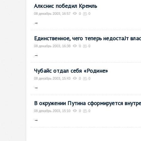
Алкснис победил Кремль
08 декабрь 2003, 16:57
0
0
→
Единственное, чего теперь недостаЈт влас
08 декабрь 2003, 16:38
0
0
→
Чубайс отдал себя «Родине»
08 декабрь 2003, 15:43
0
0
→
В окружении Путина сформируется внутр
08 декабрь 2003, 15:10
0
0
→