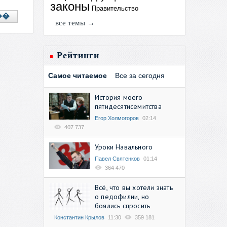
законы
Правительство
��
все темы →
Рейтинги
Самое читаемое
Все за сегодня
История моего
пятидесятисемитства
Егор Холмогоров
02:14
407 737
Уроки Навального
Павел Святенков
01:14
364 470
Всё, что вы хотели знать
о педофилии, но
боялись спросить
Константин Крылов
11:30
359 181