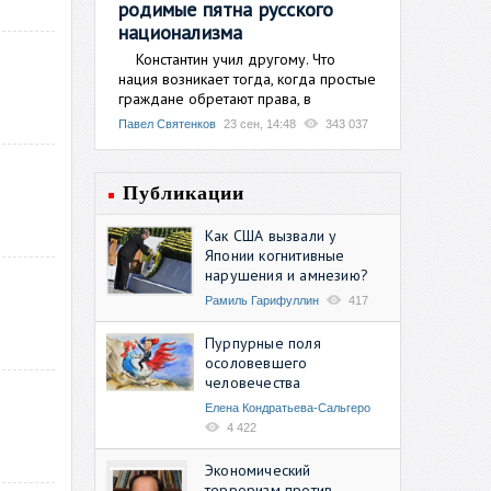
родимые пятна русского
национализма
Константин учил другому. Что
нация возникает тогда, когда простые
граждане обретают права, в
Павел Святенков
23 сен, 14:48
343 037
Публикации
Как США вызвали у
Японии когнитивные
нарушения и амнезию?
Рамиль Гарифуллин
417
Пурпурные поля
осоловевшего
человечества
Елена Кондратьева-Сальгеро
4 422
Экономический
терроризм против