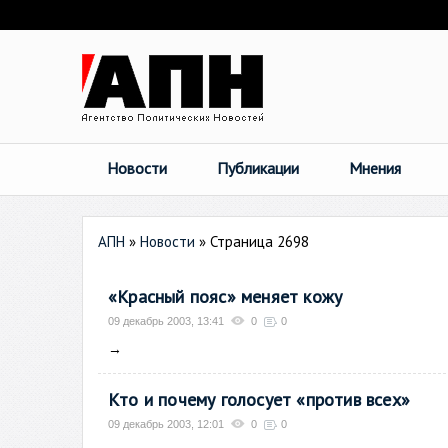
Новости
Публикации
Мнения
АПН
»
Новости
» Страница 2698
«Красный пояс» меняет кожу
09 декабрь 2003, 13:41
0
0
→
Кто и почему голосует «против всех»
09 декабрь 2003, 12:01
0
0