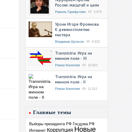
России: масштаб и цели
Рамиль Гарифуллин
3 973
Уроки Игоря Фроянова.
К девяностолетию
мастера
Владимир Шульгин
8 832
Transnistria. Игра на
минном поле - III
Роман Коноплев
10 052
Transnistria. Игра на
минном поле - II
Роман Коноплев
11 012
Главные темы
Выборы президента РФ
Госдума РФ
Новые
Коррупция
Интернет