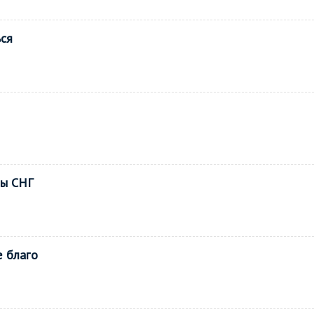
ься
ны СНГ
е благо