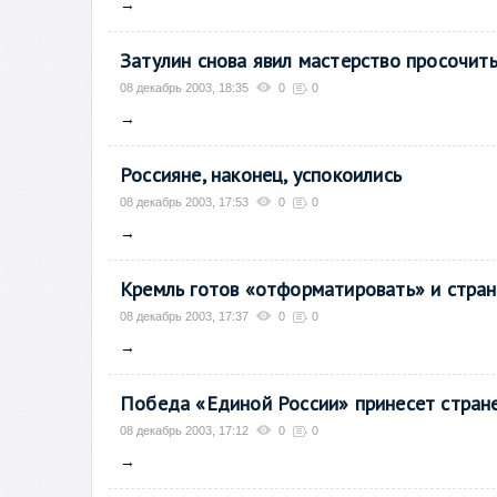
→
Затулин снова явил мастерство просочит
08 декабрь 2003, 18:35
0
0
→
Россияне, наконец, успокоились
08 декабрь 2003, 17:53
0
0
→
Кремль готов «отформатировать» и стра
08 декабрь 2003, 17:37
0
0
→
Победа «Единой России» принесет стран
08 декабрь 2003, 17:12
0
0
→