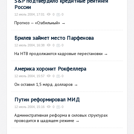
S&P подтвердило кредитные рейтинги
России
12 июль 2004, 17:01
0
0
Прогноз — «Стабильный»
→
Брилев займет место Парфенова
12 июль 2004, 16:38
0
0
На НТВ продолжаются кадровые перестановки
→
Америка хоронит Рокфеллера
12 июль 2004, 15:57
0
0
Он оставил 1,5 млрд. долларов
→
Путин реформировал МИД
12 июль 2004, 15:16
0
0
Административная реформа в силовых структурах
проводится в щадящем режиме
→