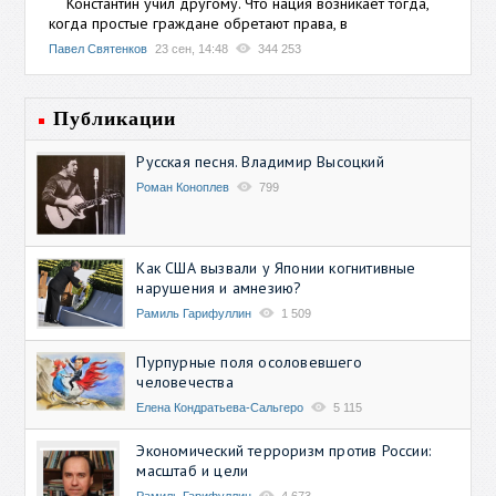
Константин учил другому. Что нация возникает тогда,
когда простые граждане обретают права, в
Павел Святенков
23 сен, 14:48
344 253
Публикации
Русская песня. Владимир Высоцкий
Роман Коноплев
799
Как США вызвали у Японии когнитивные
нарушения и амнезию?
Рамиль Гарифуллин
1 509
Пурпурные поля осоловевшего
человечества
Елена Кондратьева-Сальгеро
5 115
Экономический терроризм против России:
масштаб и цели
Рамиль Гарифуллин
4 673