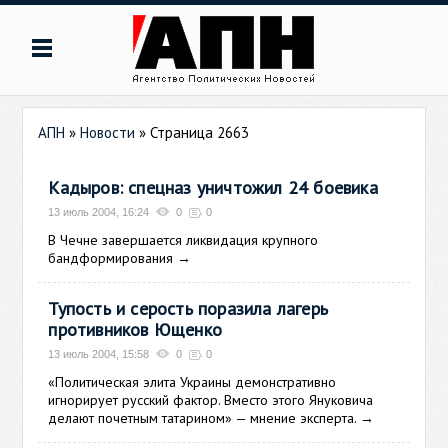
АПН
»
Новости
» Страница 2663
Кадыров: спецназ уничтожил 24 боевика
13 июль 2004, 16:24
0
0
В Чечне завершается ликвидация крупного
бандформирования
→
Тупость и серость поразила лагерь
противников Ющенко
13 июль 2004, 15:58
0
0
«Политическая элита Украины демонстративно
игнорирует русский фактор. Вместо этого Януковича
делают почетным татарином» — мнение эксперта.
→