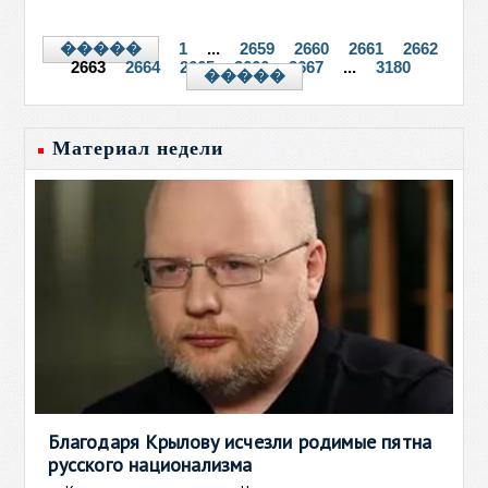
1
...
2659
2660
2661
2662
�����
2663
2664
2665
2666
2667
...
3180
�����
Материал недели
Благодаря Крылову исчезли родимые пятна
русского национализма