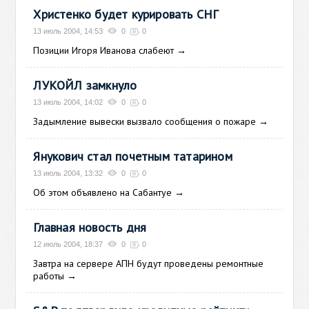
Христенко будет курировать СНГ
13 июль 2004, 14:53
0
0
Позиции Игоря Иванова слабеют
→
ЛУКОЙЛ замкнуло
13 июль 2004, 14:02
0
0
Задымление вывески вызвало сообщения о пожаре
→
Янукович стал почетным татарином
13 июль 2004, 13:32
0
0
Об этом объявлено на Сабантуе
→
Главная новость дня
12 июль 2004, 18:37
0
0
Завтра на сервере АПН будут проведены ремонтные
работы
→