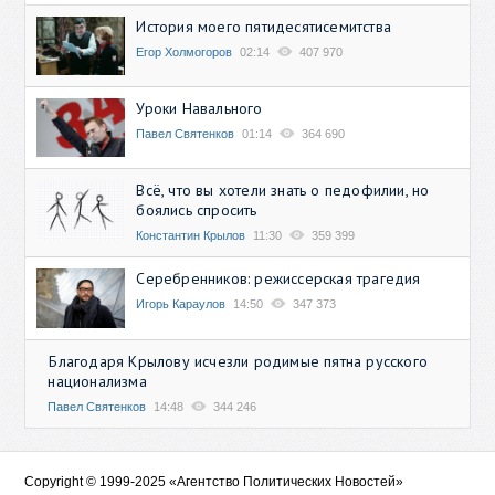
История моего пятидесятисемитства
Егор Холмогоров
02:14
407 970
Уроки Навального
Павел Святенков
01:14
364 690
Всё, что вы хотели знать о педофилии, но
боялись спросить
Константин Крылов
11:30
359 399
Серебренников: режиссерская трагедия
Игорь Караулов
14:50
347 373
Благодаря Крылову исчезли родимые пятна русского
национализма
Павел Святенков
14:48
344 246
Copyright © 1999-2025 «Агентство Политических Новостей»