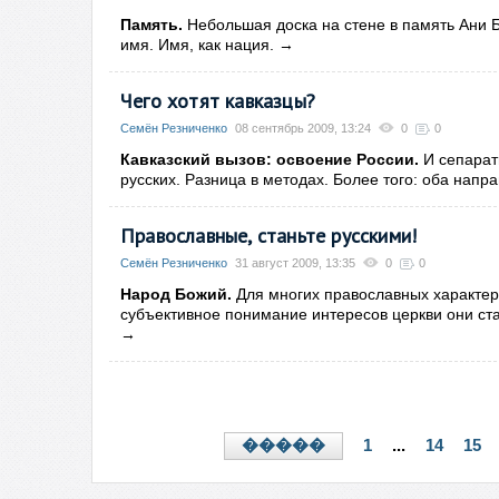
Память.
Небольшая доска на стене в память Ани 
имя. Имя, как нация.
→
Чего хотят кавказцы?
Семён Резниченко
08 сентябрь 2009, 13:24
0
0
Кавказский вызов: освоение России.
И сепарат
русских. Разница в методах. Более того: оба нап
Православные, станьте русскими!
Семён Резниченко
31 август 2009, 13:35
0
0
Народ Божий.
Для многих православных характер
субъективное понимание интересов церкви они ста
→
1
...
14
15
�����