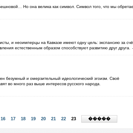
Бешновой… Но она велика как символ. Символ того, что мы обрета
исты, и неоимперцы на Кавказе имеют одну цель: экспансию за счё
равления естественным образом способствуют развитию друг друга.
ен безумный и омерзительный идеологический эгоизм. Своё
вят во много раз выше интересов русского народа.
16
17
18
19
20
21
22
23
�����