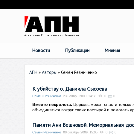
Новости
Публикации
Мнения
АПН
»
Авторы
»
Семён Резниченко
К убийству о. Даниила Сысоева
Семён Резниченко
23 ноябрь 2009, 14:38
0
0
Вместо некролога.
Церковь может спасти только 
объединяться вокруг своих пастырей и помогать дру
Памяти Ани Бешновой. Мемориальная дос
Семён Резниченко
08 октябрь 2009, 15:05
0
0