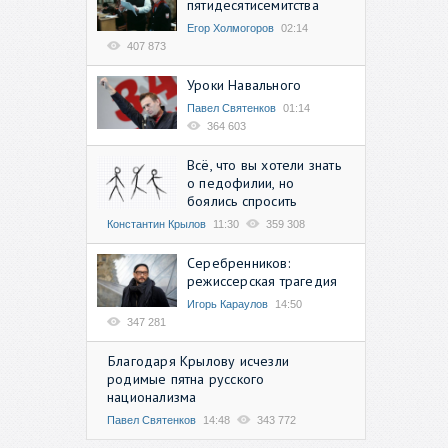
пятидесятисемитства
Егор Холмогоров
02:14
407 873
Уроки Навального
Павел Святенков
01:14
364 603
Всё, что вы хотели знать
о педофилии, но
боялись спросить
Константин Крылов
11:30
359 308
Серебренников:
режиссерская трагедия
Игорь Караулов
14:50
347 281
Благодаря Крылову исчезли
родимые пятна русского
национализма
Павел Святенков
14:48
343 772