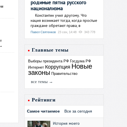
родимые пятна русского
ем
национализма
Константин учил другому. Что
нация возникает тогда, когда простые
граждане обретают права, в
Павел Святенков
23 сен, 14:48
343 778
т
→
Главные темы
Выборы президента РФ
Госдума РФ
Новые
Коррупция
Интернет
законы
Правительство
все темы →
Рейтинги
Самое читаемое
Все за сегодня
История моего