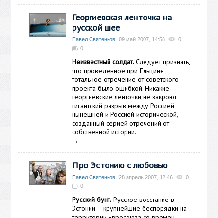
Георгиевская ленточка на
русской шее
Павел Святенков
09 май 2007, 14:58
0
0
Неизвестный солдат.
Следует признать,
что проведенное при Ельцине
тотальное отречение от советского
проекта было ошибкой. Никакие
георгиевские ленточки не закроют
гигантский разрыв между Россией
нынешней и Россией исторической,
созданный серией отречений от
собственной истории.
→
Про Эстонию с любовью
Павел Святенков
28 апрель 2007, 12:46
0
0
Русский бунт.
Русское восстание в
Эстонии – крупнейшие беспорядки на
территории Евросоюза со времен