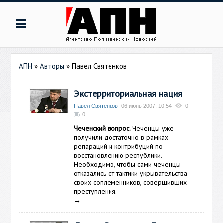
АПН
»
Авторы
»
Павел Святенков
Экстерриториальная нация
Павел Святенков
06 июнь 2007, 10:54
0
0
Чеченский вопрос.
Чеченцы уже
получили достаточно в рамках
репараций и контрибуций по
восстановлению республики.
Необходимо, чтобы сами чеченцы
отказались от тактики укрывательства
своих соплеменников, совершивших
преступления.
→