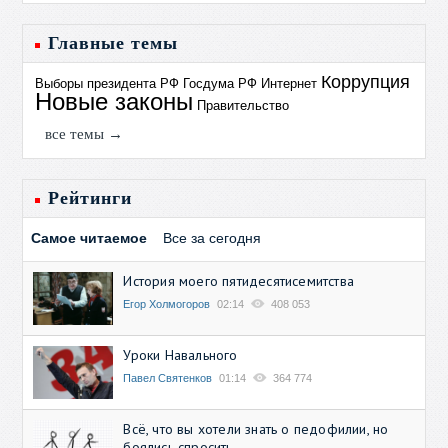
Главные темы
Коррупция
Выборы президента РФ
Госдума РФ
Интернет
Новые законы
Правительство
все темы →
Рейтинги
Самое читаемое
Все за сегодня
История моего пятидесятисемитства
Егор Холмогоров
02:14
408 053
Уроки Навального
Павел Святенков
01:14
364 774
Всё, что вы хотели знать о педофилии, но
боялись спросить