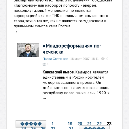
Экспертный клуб ИНС
. Тезис о подчинении государства
«Газпромом» или наоборот попросту неверен,
поскольку газовый монополист не является
корпорацией или же ТНК в привычном смысле этого
слова, точно так же, как не является государством в
привычном смысле сама Россия.
→
«Младореформация» по-
чеченски
Павел Святенков
16 март 2007, 18:11
0
0
Кавказский вызов.
Кадыров является
единственным в России носителем
модернизационного проекта. Он
действительно пытается восстановить
республику после вакханалии 1990-х.
→
1
...
19
20
21
22
23
�����
24
25
26
27
...
31
�����