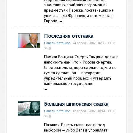
знаменитых арабских погромов в
предместьях Парижа, поставивших на
уши сначала Францию, а потом и всю
Европу.
→
Последняя отставка
Павел Святенков
24 апрель 2007, 16:36
0
0
Памяти Ельцина.
Смерть Ельцина должна
напомнить нам, что и Россия смертна.
Следовательно, пора сделать то, что не
сумел сделать он — прекратить
учредительный процесс и утвердить
национальное государство.
→
Большая шпионская сказка
Павел Святенков
12 апрель 2007, 10:44
0
0
Позиция.
Власть ставит нас перед
выбором — либо Запад управляет