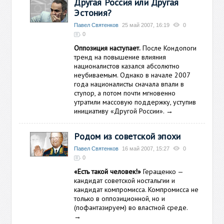
Другая Россия или Другая
Эстония?
Павел Святенков
25 май 2007, 16:19
0
0
Оппозиция наступает.
После Кондопоги
тренд на повышение влияния
националистов казался абсолютно
неубиваемым. Однако в начале 2007
года националисты сначала впали в
ступор, а потом почти мгновенно
утратили массовую поддержку, уступив
инициативу «Другой России».
→
Родом из советской эпохи
Павел Святенков
16 май 2007, 15:27
0
0
«Есть такой человек!»
Геращенко —
кандидат советской ностальгии и
кандидат компромисса. Компромисса не
только в оппозиционной, но и
(пофантазируем) во властной среде.
→