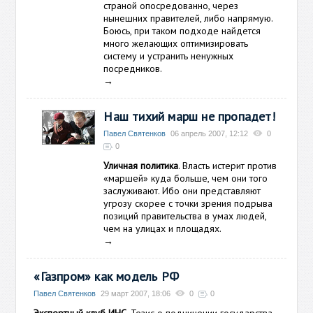
страной опосредованно, через
нынешних правителей, либо напрямую.
Боюсь, при таком подходе найдется
много желающих оптимизировать
систему и устранить ненужных
посредников.
→
Наш тихий марш не пропадет!
Павел Святенков
06 апрель 2007, 12:12
0
0
Уличная политика
. Власть истерит против
«маршей» куда больше, чем они того
заслуживают. Ибо они представляют
угрозу скорее с точки зрения подрыва
позиций правительства в умах людей,
чем на улицах и площадях.
→
«Газпром» как модель РФ
Павел Святенков
29 март 2007, 18:06
0
0