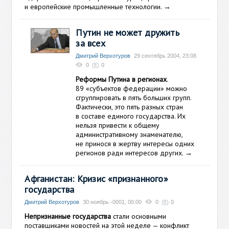
и европейские промышленные технологии.
→
Путин не может дружить
за всех
Дмитрий Верхотуров
29 сентябрь 2004, 23:08
0
0
Реформы Путина в регионах
.
89 «субъектов федерации» можно
сгруппировать в пять больших групп.
Фактически, это пять разных стран
в составе единого государства. Их
нельзя привести к общему
административному знаменателю,
не принося в жертву интересы одних
регионов ради интересов других.
→
Афганистан: Кризис «признанного»
государства
Дмитрий Верхотуров
30 ноябрь -0001, 00:00
0
0
Непризнанные государства
стали основными
поставшиками новостей на этой неделе — конфликт