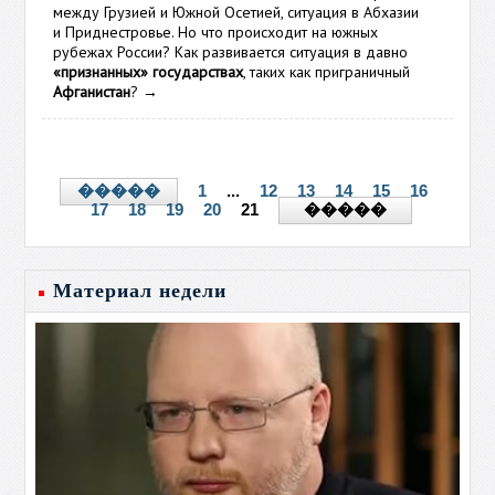
между Грузией и Южной Осетией, ситуация в Абхазии
и Приднестровье. Но что происходит на южных
рубежах России? Как развивается ситуация в давно
«признанных» государствах
, таких как приграничный
Афганистан
?
→
1
...
12
13
14
15
16
�����
17
18
19
20
21
�����
Материал недели