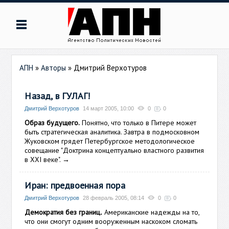
АПН
»
Авторы
»
Дмитрий Верхотуров
Назад, в ГУЛАГ!
Дмитрий Верхотуров
14 март 2005, 10:00
0
0
Образ будущего.
Понятно, что только в Питере может
быть стратегическая аналитика. Завтра в подмосковном
Жуковском грядет Петербургское методологическое
совещание "Доктрина концептуально властного развития
в ХХI веке".
→
Иран: предвоенная пора
Дмитрий Верхотуров
28 февраль 2005, 08:14
0
0
Демократия без границ
Американские надежды на то,
.
что они смогут одним вооруженным наскоком сломать