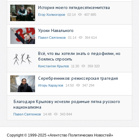
История моего пятидесятисемитства
Егор Холмогоров
02:14
407 885
Уроки Навального
Павел Святенков
01:14
364 614
Всё, что вы хотели знать о педофилии, но
боялись спросить
Константин Крылов
11:30
359 320
Серебренников: режиссерская трагедия
Игорь Караулов
14:50
347 294
Благодаря Крылову исчезли родимые пятна русского
национализма
Павел Святенков
14:48
343 844
Copyright © 1999-2025 «Агентство Политических Новостей»