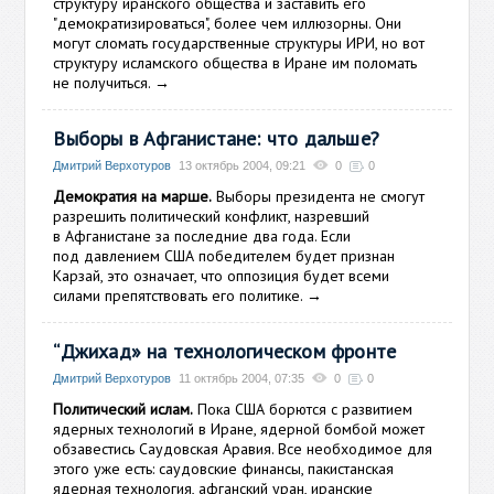
структуру иранского общества и заставить его
"демократизироваться", более чем иллюзорны. Они
могут сломать государственные структуры ИРИ, но вот
структуру исламского общества в Иране им поломать
не получиться.
→
Выборы в Афганистане: что дальше?
Дмитрий Верхотуров
13 октябрь 2004, 09:21
0
0
Демократия на марше.
Выборы президента не смогут
разрешить политический конфликт, назревший
в Афганистане за последние два года. Если
под давлением США победителем будет признан
Карзай, это означает, что оппозиция будет всеми
силами препятствовать его политике.
→
“Джихад» на технологическом фронте
Дмитрий Верхотуров
11 октябрь 2004, 07:35
0
0
Политический ислам.
Пока США борются с развитием
ядерных технологий в Иране, ядерной бомбой может
обзавестись Саудовская Аравия. Все необходимое для
этого уже есть: саудовские финансы, пакистанская
ядерная технология, афганский уран, иранские