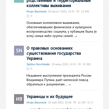
родственные и территориальные
коллективы выживания
Игорь Васильев
09 август 2023, 13:41
13 465
0
Основным коллективом выживания,
обеспечивавшим физическое и культурное
воспроизводство социума, у кубанцев была (и
есть) семья либо группа семей.
→
О правовых основаниях
SN
существования государства
Украина
Spiritus Novi Aetatis
18 июнь 2023, 14:13
13 392
0
Недавнее выступление президента России
Владимира Путина даёт неплохой повод
обратиться к документам...
→
Украинцы и их будущее
ИВ
Игорь Васильев
05 май 2023, 10:08
11 420
0