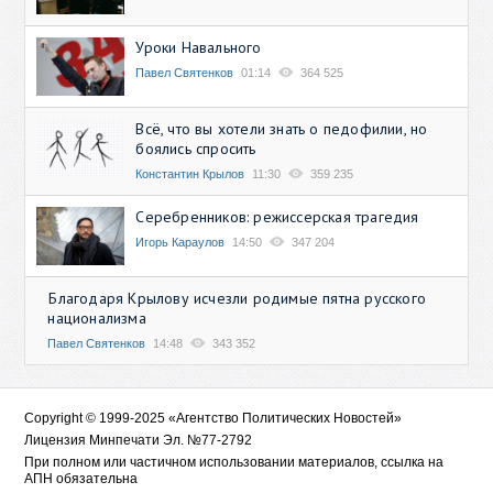
Уроки Навального
Павел Святенков
01:14
364 525
Всё, что вы хотели знать о педофилии, но
боялись спросить
Константин Крылов
11:30
359 235
Серебренников: режиссерская трагедия
Игорь Караулов
14:50
347 204
Благодаря Крылову исчезли родимые пятна русского
национализма
Павел Святенков
14:48
343 352
Copyright © 1999-2025 «Агентство Политических Новостей»
Лицензия Минпечати Эл. №77-2792
При полном или частичном использовании материалов, ссылка на
АПН обязательна