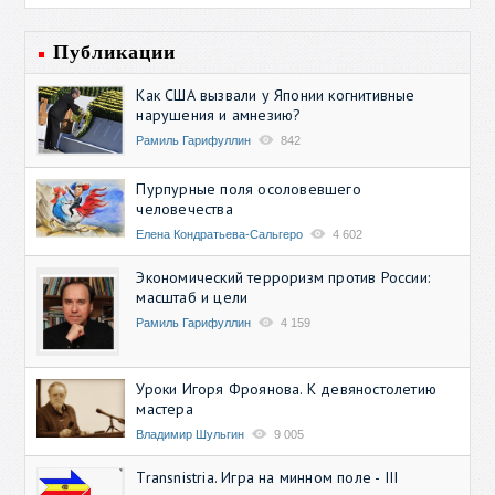
Публикации
Как США вызвали у Японии когнитивные
нарушения и амнезию?
Рамиль Гарифуллин
842
Пурпурные поля осоловевшего
человечества
Елена Кондратьева-Сальгеро
4 602
Экономический терроризм против России:
масштаб и цели
Рамиль Гарифуллин
4 159
Уроки Игоря Фроянова. К девяностолетию
мастера
Владимир Шульгин
9 005
Transnistria. Игра на минном поле - III