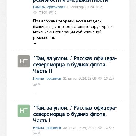
Рамиль Гарифуллин
10 сентябрь 2024, 18:21
7 954
0
Предложена теоретическая модель,
включающая в себя основные структуры и
механизмы генерации субъективной
реальности.
→
"Там, за углом..." Рассказ офицера-
НТ
североморца о буднях флота.
Часть II
Никита Трофимов
31 август 2024, 19:08
13 237
0
→
"Там, за углом..." Рассказ офицера-
НТ
североморца о буднях флота.
Часть I
Никита Трофимов
30 август 2024, 22:47
13 327
0