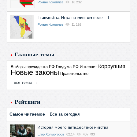
Роман Коноплев
10 232
Transnistria. Игра на минном поле - II
Роман Коноплев
11 192
Главные темы
Коррупция
Выборы президента РФ
Госдума РФ
Интернет
Новые законы
Правительство
все темы →
Рейтинги
Самое читаемое
Все за сегодня
История моего пятидесятисемитства
Егор Холмогоров
02:14
407 793