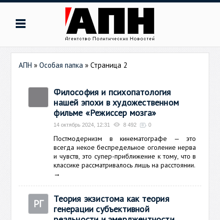
АПН
»
Особая папка
» Страница 2
Философия и психопатология
нашей эпохи в художественном
фильме «Режиссер мозга»
14 октябрь 2024, 12:31
8 492
0
Постмодернизм в кинематографе — это
всегда некое беспредельное оголение нерва
и чувств, это супер-приближение к тому, что в
классике рассматривалось лишь на расстоянии.
→
Теория экзистома как теория
РГ
генерации субъективной
реальности и эмерджентности