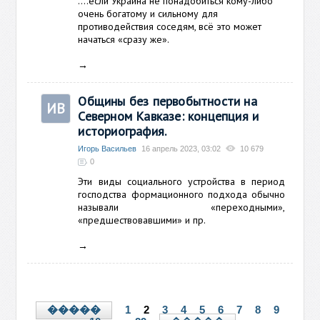
....если Украина не понадобиться кому-либо
очень богатому и сильному для
противодействия соседям, всё это может
начаться «сразу же».
→
Общины без первобытности на
ИВ
Северном Кавказе: концепция и
историография.
Игорь Васильев
16 апрель 2023, 03:02
10 679
0
Эти виды социального устройства в период
господства формационного подхода обычно
называли «переходными»,
«п
редшествовавшими» и пр.
→
1
2
3
4
5
6
7
8
9
�����