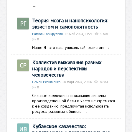
→
Теория мозга и нанопсихология:
РГ
экзистом и самопонятность
Рамиль Гарифуллин
16 май 2024, 11:21
9 501
0
Наше Я - это наш уникальный экзистом.
→
Коллектив выживания разных
СР
народов и перспективы
человечества
Семён Резниченко
20 март 2024, 20:56
8 883
0
Cильные коллективы выживания лишены
производственной базы и часто не стремятся
к её созданию, предпочитая использовать
ресурсы развитых обществ.
→
Кубанское казачество:
ИВ