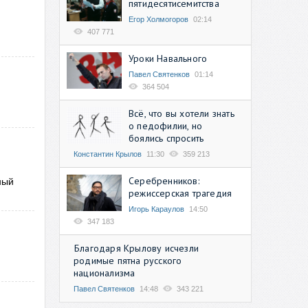
пятидесятисемитства
Егор Холмогоров
02:14
407 771
Уроки Навального
Павел Святенков
01:14
364 504
Всё, что вы хотели знать
о педофилии, но
боялись спросить
Константин Крылов
11:30
359 213
Серебренников:
ный
режиссерская трагедия
Игорь Караулов
14:50
347 183
Благодаря Крылову исчезли
родимые пятна русского
национализма
Павел Святенков
14:48
343 221