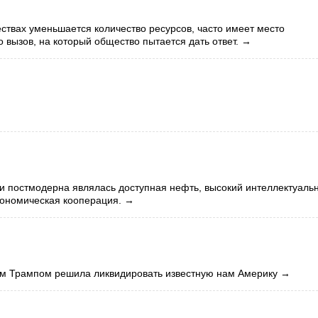
ствах уменьшается количество ресурсов, часто имеет место
вызов, на который общество пытается дать ответ.
→
и постмодерна являлась доступная нефть, высокий интеллектуаль
кономическая кооперация.
→
ом Трампом решила ликвидировать известную нам Америку
→