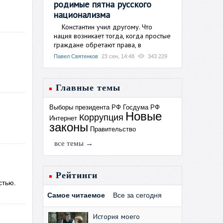
родимые пятна русского
национализма
Константин учил другому. Что
нация возникает тогда, когда простые
граждане обретают права, в
Павел Святенков
23 сен, 14:48
343 229
Главные темы
Выборы президента РФ
Госдума РФ
Новые
Коррупция
Интернет
законы
Правительство
все темы →
Рейтинги
стью.
Самое читаемое
Все за сегодня
История моего