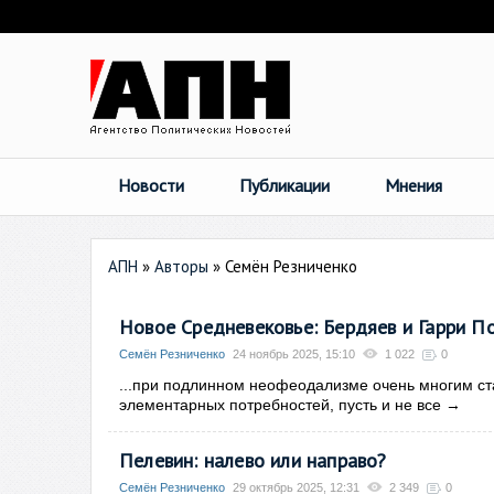
Новости
Публикации
Мнения
АПН
»
Авторы
»
Семён Резниченко
Новое Средневековье: Бердяев и Гарри П
Семён Резниченко
24 ноябрь 2025, 15:10
1 022
0
...при подлинном неофеодализме очень многим ста
элементарных потребностей, пусть и не все
→
Пелевин: налево или направо?
Семён Резниченко
29 октябрь 2025, 12:31
2 349
0