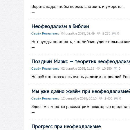
Верить надо, чтобы нормально жить и умереть...
→
Неофеодализм в Библии
Семён Резниченко
04 октябрь 2025, 09:49
2 275
0
Нет нужды повторять, что Библия удивительная кн
→
Поздний Маркс — теоретик неофеодализм
Семён Резниченко
02 октябрь 2025, 11:18
10 950
0
Но всё это оказалось очень далеким от реалий Рос
Мы уже давно живём при неофеодализме
Семён Резниченко
12 сентябрь 2025, 20:13
2 436
0
Здесь мы коротко рассмотрим некоторые предста
→
Прогресс при неофеодализме