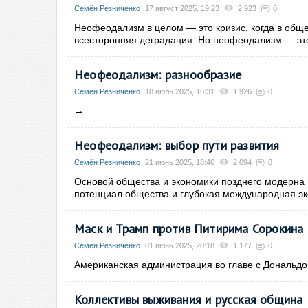
Семён Резниченко
17 август 2025, 19:23
2 923
0
Неофеодализм в целом — это кризис, когда в обще
всесторонняя деградация. Но неофеодализм — это 
Неофеодализм: разнообразие
Семён Резниченко
18 июль 2025, 16:31
1 926
0
→
Неофеодализм: выбор пути развития
Семён Резниченко
21 июнь 2025, 18:46
2 094
0
Основой общества и экономики позднего модерна 
потенциал общества и глубокая международная э
Маск и Трамп против Питирима Сорокина
Семён Резниченко
01 июнь 2025, 20:18
1 177
0
Американская администрация во главе с Дональд
Коллективы выживания и русская община