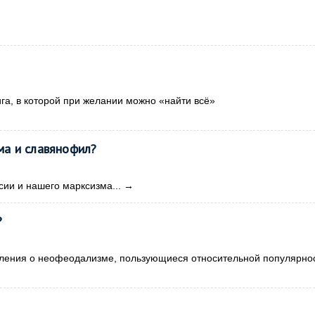
ига, в которой при желании можно «найти всё»
а и славянофил?
сии и нашего марксизма...
→
?
вления о неофеодализме, пользующиеся относительной популярно