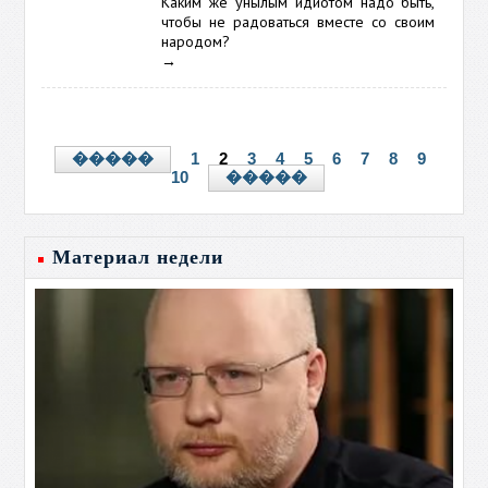
Каким же унылым идиотом надо быть,
чтобы не радоваться вместе со своим
народом?
→
1
2
3
4
5
6
7
8
9
�����
10
�����
Материал недели