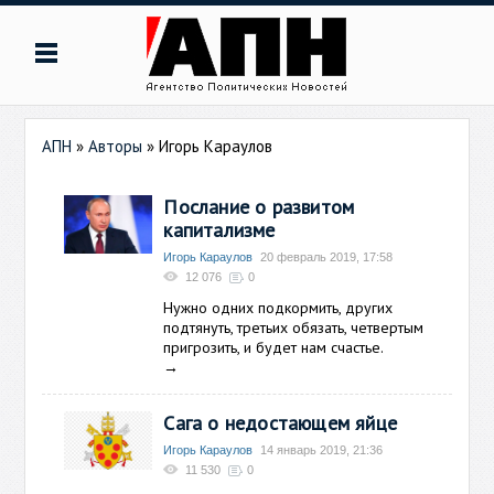
АПН
»
Авторы
»
Игорь Караулов
Послание о развитом
капитализме
Игорь Караулов
20 февраль 2019, 17:58
12 076
0
Нужно одних подкормить, других
подтянуть, третьих обязать, четвертым
пригрозить, и будет нам счастье.
→
Сага о недостающем яйце
Игорь Караулов
14 январь 2019, 21:36
11 530
0