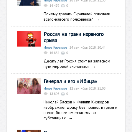
Игорь Караулов
28 сентябрь 2018, 21:33
14 479
0
Почему травить Скрипалей прислали
всего-навсего полковника?
→
Россия на грани нервного
срыва
Игорь Караулов
24 сентябрь 2018, 20:44
16 654
0
Десять лет Россия стоит на запасном
пути мировой экономики.
→
Генерал и его «Ибица»
Игорь Караулов
12 сентябрь 2018, 21:03
13 696
0
Николай Басков и Филипп Киркоров
изображают драку без правил, в грязи и
в еще более омерзительных
субстанциях.
→