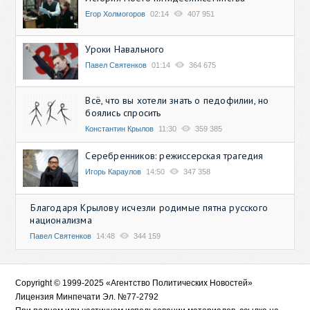
Егор Холмогоров
02:14
407 951
Уроки Навального
Павел Святенков
01:14
364 675
Всё, что вы хотели знать о педофилии, но
боялись спросить
Константин Крылов
11:30
359 385
Серебренников: режиссерская трагедия
Игорь Караулов
14:50
347 358
Благодаря Крылову исчезли родимые пятна русского
национализма
Павел Святенков
14:48
344 159
Copyright © 1999-2025 «Агентство Политических Новостей»
Лицензия Минпечати Эл. №77-2792