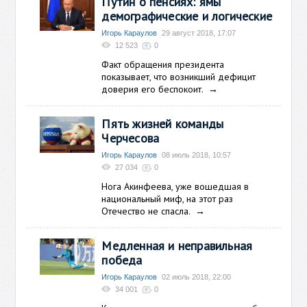
Путин о пенсиях: ямы
демографические и логические
Игорь Караулов
29 август 2018, 17:07
12 523
0
Факт обращения президента
показывает, что возникший дефицит
доверия его беспокоит.
→
Пять жизней команды
Черчесова
Игорь Караулов
08 июль 2018, 10:57
27 034
0
Нога Акинфеева, уже вошедшая в
национальный миф, на этот раз
Отечество не спасла.
→
Медленная и неправильная
победа
Игорь Караулов
02 июль 2018, 22:00
34 001
0