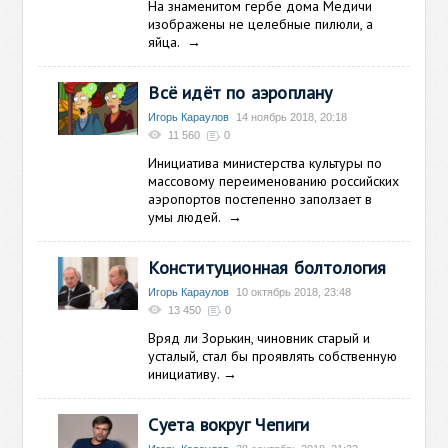
На знаменитом гербе дома Медичи
изображены не целебные пилюли, а
яйца.
→
Всё идёт по аэроплану
Игорь Караулов
14 ноябрь 2018, 20:18
11 560
0
Инициатива министерства культуры по
массовому переименованию российских
аэропортов постепенно заползает в
умы людей.
→
Конституционная болтология
Игорь Караулов
10 октябрь 2018, 23:48
13 450
0
Вряд ли Зорькин, чиновник старый и
усталый, стал бы проявлять собственную
инициативу.
→
Суета вокруг Чепиги