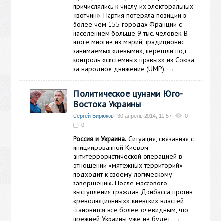
причислялись к числу их электоральных
«вотчин». Партия потеряла позиции в
более чем 155 городах Франции с
населением больше 9 тыс. человек. В
итоге многие из мэрий, традиционно
занимаемых «левыми», перешли под
контроль «системных правых» из Союза
за народное движение (UMP).
→
Политическое цунами Юго-
Востока Украины
Сергей Бирюков
30 апрель 2014, 11:57
0
0
Россия и Украина.
Ситуация, связанная с
инициированной Киевом
антитеррористической операцией в
отношении «мятежных территорий»
подходит к своему логическому
завершению. После массового
выступления граждан Донбасса против
«революционных» киевских властей
становится все более очевидным, что
прежней Украины уже не будет.
→