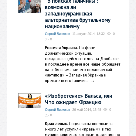
"В поисках Галичины":
возможна ли
западноукраинская
альтернатива брутальному
национализму
Сергей Бирюков
11 август 2014, 13:32
0
0
Россия и Украина.
На фоне
драматической ситуации,
складывающейся сегодня на Донбассе,
в последнее время все чаще обращает
на себя внимание его политический
«антипод» – Западная Украина и
прежде всего Галичина.
→
«Изобретение» Вальса, или
Что ожидает Францию
Сергей Бирюков
26 май 2014, 13:48
0
0
Крах левых.
Социалисты впервые за
много лет уступили «правым» в тех
муниципалитетах, которые традиционно