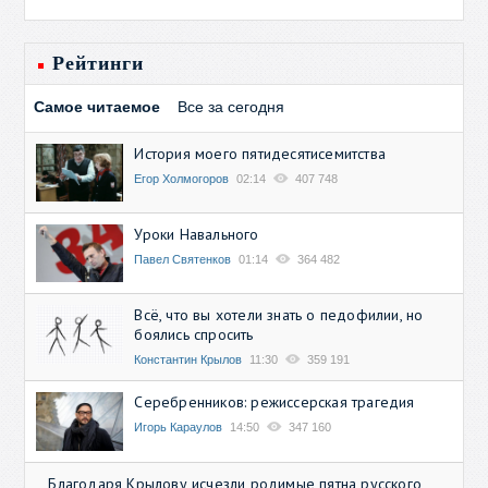
Рейтинги
Самое читаемое
Все за сегодня
История моего пятидесятисемитства
Егор Холмогоров
02:14
407 748
Уроки Навального
Павел Святенков
01:14
364 482
Всё, что вы хотели знать о педофилии, но
боялись спросить
Константин Крылов
11:30
359 191
Серебренников: режиссерская трагедия
Игорь Караулов
14:50
347 160
Благодаря Крылову исчезли родимые пятна русского