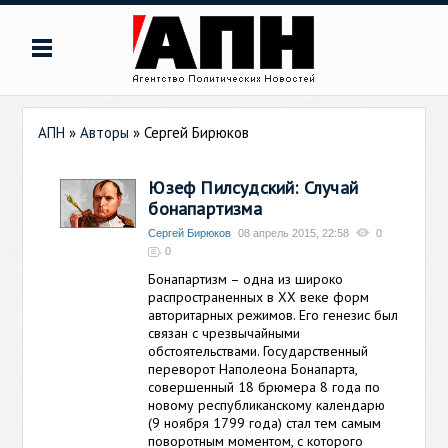
АПН
»
Авторы
»
Сергей Бирюков
Юзеф Пилсудский: Случай
бонапартизма
Сергей Бирюков
08 апрель 2015, 22:58
0
0
Бонапартизм – одна из широко
распространенных в ХХ веке форм
авторитарных режимов. Его генезис был
связан с чрезвычайными
обстоятельствами. Государственный
переворот Наполеона Бонапарта,
совершенный 18 брюмера 8 года по
новому республиканскому календарю
(9 ноября 1799 года) стал тем самым
поворотным моментом, с которого