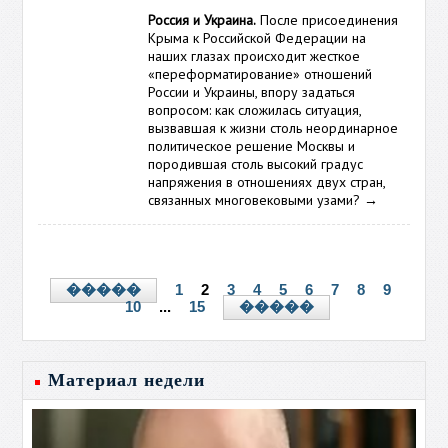
Россия и Украина.
После присоединения
Крыма к Российской Федерации на
наших глазах происходит жесткое
«переформатирование» отношений
России и Украины, впору задаться
вопросом: как сложилась ситуация,
вызвавшая к жизни столь неординарное
политическое решение Москвы и
породившая столь высокий градус
напряжения в отношениях двух стран,
связанных многовековыми узами?
→
1
2
3
4
5
6
7
8
9
�����
10
...
15
�����
Материал недели