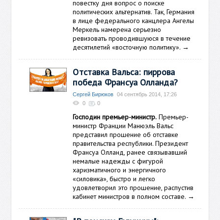
повестку дня вопрос о поиске
политических альтернатив. Так, Германия
в лице федерального канцлера Ангелы
Меркель намерена серьезно
ревизовать проводившуюся в течение
десятилетий «восточную политику».
→
Отставка Вальса: пиррова
победа Франсуа Олланда?
Сергей Бирюков
04 сентябрь 2014, 17:26
0
0
Господин премьер-министр.
Премьер-
министр Франции Манюэль Вальс
представил прошение об отставке
правительства республики. Президент
Франсуа Олланд, ранее связывавший
немалые надежды с фигурой
харизматичного и энергичного
«силовика», быстро и легко
удовлетворил это прошение, распустив
кабинет министров в полном составе.
→