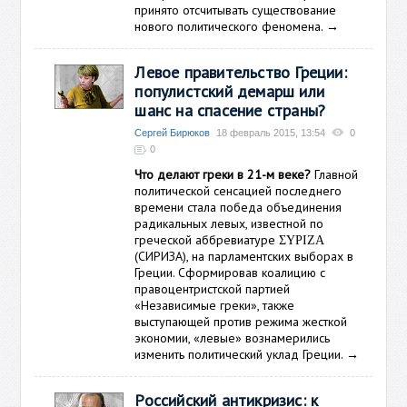
принято отсчитывать существование
нового политического феномена.
→
Левое правительство Греции:
популистский демарш или
шанс на спасение страны?
Сергей Бирюков
18 февраль 2015, 13:54
0
0
Что делают греки в 21-м веке?
Главной
политической сенсацией последнего
времени стала победа объединения
радикальных левых, известной по
греческой аббревиатуре ΣΥΡΙΖΑ
(СИРИЗА), на парламентских выборах в
Греции. Сформировав коалицию с
правоцентристской партией
«Независимые греки», также
выступающей против режима жесткой
экономии, «левые» вознамерились
изменить политический уклад Греции.
→
Российский антикризис: к