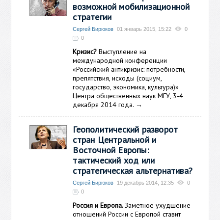
возможной мобилизационной
стратегии
Сергей Бирюков
01 январь 2015, 15:22
0
0
Кризис?
Выступление на
международной конференции
«Российский антикризис: потребности,
препятствия, исходы (социум,
государство, экономика, культура)»
Центра общественных наук МГУ, 3-4
декабря 2014 года.
→
Геополитический разворот
стран Центральной и
Восточной Европы:
тактический ход или
стратегическая альтернатива?
Сергей Бирюков
19 декабрь 2014, 12:35
0
0
Россия и Европа.
Заметное ухудшение
отношений России с Европой ставит